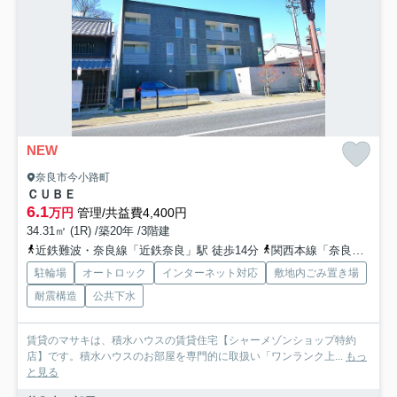
NEW
奈良市今小路町
ＣＵＢＥ
6.1
万円
管理/共益費4,400円
34.31㎡ (1R) /築20年 /3階建
近鉄難波・奈良線「近鉄奈良」駅 徒歩14分
関西本線「奈良」駅 徒歩28分
駐輪場
オートロック
インターネット対応
敷地内ごみ置き場
耐震構造
公共下水
賃貸のマサキは、積水ハウスの賃貸住宅【シャーメゾンショップ特約
店】です。積水ハウスのお部屋を専門的に取扱い「ワンランク上...
もっ
と見る