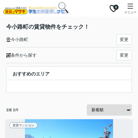
0
メニュー
今小路町の賃貸物件をチェック！
今小路町
変更
条件から探す
変更
おすすめのエリア
1
棟
1
件
賃貸マンション