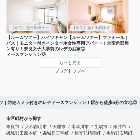
【奈良】 物件動画ナビ
【奈良】 物件動画ナビ
【ルームツアー】ハイツキャン
【ルームツアー】ファミール｜
パス｜モニター付きインターホ
女性専用アパート！全室角部屋
ン有り！奈良女子大学前のレデ
のお家◎
ィースマンション◎
もっと見る
ブログトップへ
ツ｜防犯カメラ付きのレディースマンション！駅から徒歩5分の立地◎
市区町村から探す
奈良市
大和郡山市
天理市
木津川市
生駒市
桜井市
磯城郡田原本町
磯城郡三宅町
相楽郡精華町
生駒郡安堵町