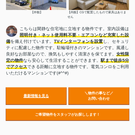
【外観】
【内観】CGで配置したもので家具はありま
せん
こちらは閑静な住宅地に立地する物件です。室内設備は
照明付き・ネット使用料不要・エアコンなど充実した設
備
を備え付けています。
TVインターフォンを設置
し、セキュリ
ティに配慮した物件です。駐輪場付きのマンションです。風通し
良好なお部屋なので、換気もしやすく清潔さを保てます。
女性限
定の物件
なら安心して生活することができます。
駅まで徒歩5分
でアクセス
できる距離に立地する物件です。電気コンロをご利用
いただけるマンションです(#^^#)
＼物件の事など／
最新情報を見る
お問い合わせ
ご希望物件をスタッフがお探しします！