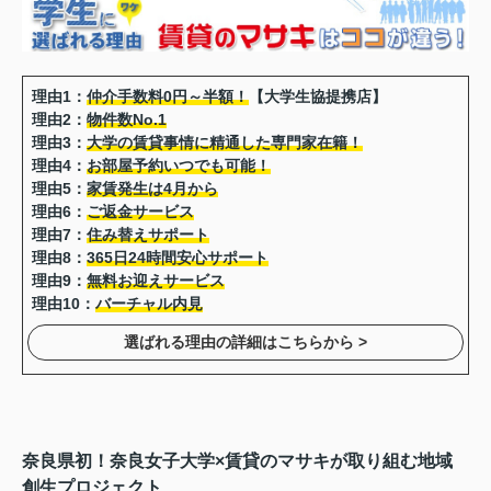
理由1：
仲介手数料0円～半額！
【大学生協提携店】
理由2：
物件数No.1
理由3：
大学の賃貸事情に精通した専門家在籍！
理由4：
お部屋予約いつでも可能！
理由5：
家賃発生は4月から
理由6：
ご返金サービス
理由7：
住み替えサポート
理由8：
365日24時間安心サポート
理由9：
無料お迎えサービス
理由10：
バーチャル内見
選ばれる理由の詳細はこちらから >
奈良県初！奈良女子大学×賃貸のマサキが取り組む地域
創生プロジェクト