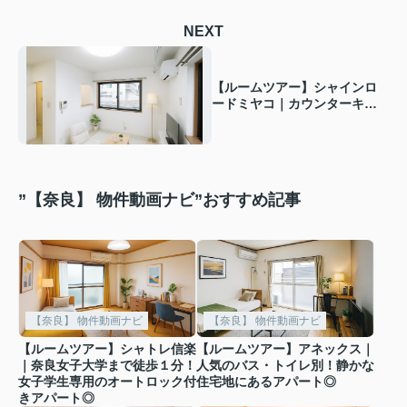
NEXT
【ルームツアー】シャインロ
ードミヤコ｜カウンターキッ
チン有りのワンルームマンシ
ョン！
”【奈良】 物件動画ナビ”おすすめ記事
【奈良】 物件動画ナビ
【奈良】 物件動画ナビ
【ルームツアー】シャトレ信楽
【ルームツアー】アネックス｜
｜奈良女子大学まで徒歩１分！
人気のバス・トイレ別！静かな
女子学生専用のオートロック付
住宅地にあるアパート◎
きアパート◎