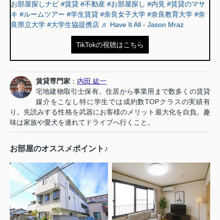
お部屋探しナビ
#賃貸
#不動産
#お部屋探し
#内見
#賃貸のマサ
キ
#ルームツアー
#学生賃貸
#奈良女子大学
#奈良教育大学
#奈
良県立大学
#大学生協提携店
♬ Have It All - Jason Mraz
TikTokの視聴はこちら
賃貸専門家
：
内田 紘一
宅地建物取引士保有。住居から事業用まで数多くの賃貸
媒介をこなし特に学生では成約数TOPクラスの実績有
り。先読みする性格を武器にお客様のメリット最大化を自負。趣
味は家族や愛犬を連れてドライブへ行くこと。
お部屋のオススメポイント♪