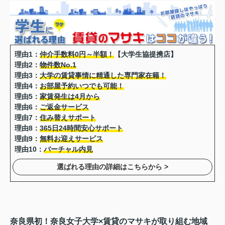
理由1：
仲介手数料0円～半額！
【大学生協提携店】
理由2：
物件数No.1
理由3：
大学の賃貸事情に精通した専門家在籍！
理由4：
お部屋予約いつでも可能！
理由5：
家賃発生は4月から
理由6：
ご返金サービス
理由7：
住み替えサポート
理由8：
365日24時間安心サポート
理由9：
無料お迎えサービス
理由10：
バーチャル内見
選ばれる理由の詳細はこちらから >
奈良県初！奈良女子大学×賃貸のマサキが取り組む地域