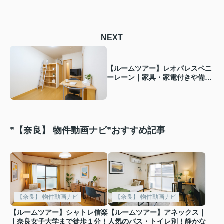
NEXT
【ルームツアー】レオパレスペニ
ーレーン｜家具・家電付きや備え
付けベッドがあるマンション！バ
ス・トイレ別で学生の一人暮らし
にピッタリ◎
”【奈良】 物件動画ナビ”おすすめ記事
【奈良】 物件動画ナビ
【奈良】 物件動画ナビ
【ルームツアー】シャトレ信楽
【ルームツアー】アネックス｜
｜奈良女子大学まで徒歩１分！
人気のバス・トイレ別！静かな