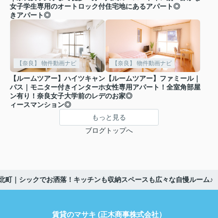
女子学生専用のオートロック付
住宅地にあるアパート◎
きアパート◎
【奈良】 物件動画ナビ
【奈良】 物件動画ナビ
【ルームツアー】ハイツキャン
【ルームツアー】ファミール｜
パス｜モニター付きインターホ
女性専用アパート！全室角部屋
ン有り！奈良女子大学前のレデ
のお家◎
ィースマンション◎
もっと見る
ブログトップへ
北町｜シックでお洒落！キッチンも収納スペースも広々な自慢ルーム♪
賃貸のマサキ (正木商事株式会社）