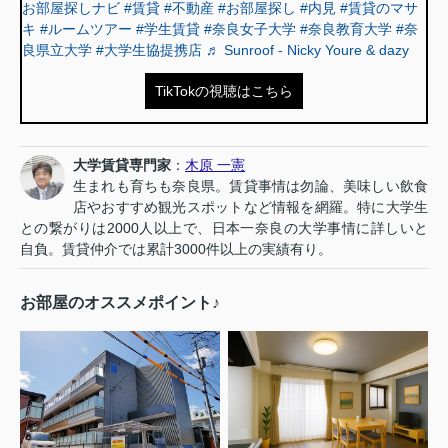
お部屋探しナビ
#賃貸
#不動産
#お部屋探し
#内見
#賃貸のマサ
キ
#ルームツアー
#学生賃貸
#奈良女子大学
#奈良教育大学
#奈
良県立大学
#大学生協提携店
♬ Sunroof - Nicky Youre & dazy
TikTokの視聴はこちら
大学賃貸専門家
：
木原 一憲
生まれも育ちも奈良県。賃貸事情は勿論、美味しい飲食
店やおすすめ観光スポットなど情報を網羅。特に大学生
との繋がりは2000人以上で、日本一奈良の大学事情に詳しいと
自負。賃貸仲介では累計3000件以上の実績有り。
お部屋のオススメポイント♪