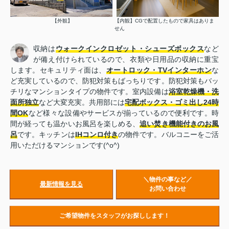
【外観】
【内観】CGで配置したもので家具はありま
せん
収納は
ウォークインクロゼット・シューズボックス
など
が備え付けられているので、衣類や日用品の収納に重宝
します。セキュリティ面は、
オートロック・TVインターホン
な
ど充実しているので、防犯対策もばっちりです。防犯対策もバッ
チリなマンションタイプの物件です。室内設備は
浴室乾燥機・洗
面所独立
など大変充実。共用部には
宅配ボックス・ゴミ出し24時
間OK
など様々な設備やサービスが揃っているので便利です。時
間が経っても温かいお風呂を楽しめる、
追い焚き機能付きのお風
呂
です。キッチンは
IHコンロ付き
の物件です。バルコニーをご活
用いただけるマンションです(^o^)
＼物件の事など／
最新情報を見る
お問い合わせ
ご希望物件をスタッフがお探しします！