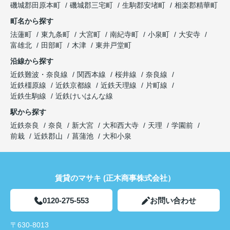
磯城郡田原本町
磯城郡三宅町
生駒郡安堵町
相楽郡精華町
町名から探す
法蓮町
東九条町
大宮町
南紀寺町
小泉町
大安寺
富雄北
田部町
木津
東井戸堂町
沿線から探す
近鉄難波・奈良線
関西本線
桜井線
奈良線
近鉄橿原線
近鉄京都線
近鉄天理線
片町線
近鉄生駒線
近鉄けいはんな線
駅から探す
近鉄奈良
奈良
新大宮
大和西大寺
天理
学園前
前栽
近鉄郡山
菖蒲池
大和小泉
賃貸のマサキ (正木商事株式会社）
0120-275-553
お問い合わせ
〒630-8013