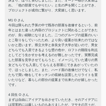
決まり、ほっと安心しました。また、オーナー様が大変喜ば
れ、「他の部屋でもやりたい」と生の声を聞くことができ、
プロジェクトが成功に繋がり、大変嬉しく思います。
M1 O さん
今回は限られた予算の中で既存の部屋を改修するという、前
年とはまた違った内容のプロジェクトに関わることができた
のが、良い経験になりました。二つのグループの提案のいい
とこ取りをしていったため、より良い提案が出来たのではな
いかと思います。県立大学と奈良女子大学が近いので、男女
どちらでも入居できるような壁の色や、ロフトの階段を利点
としてどう生かすかを考えるのが難しかったです。実際完成
した部屋を見学させてもらうと、イメージしていた通りの男
女どちらでも入居してもらえる部屋にできあがっていたの
で、ほっとしました。また、ハード面の改修だけでなく、私
たちで買い物をしてキッチンの収納を設置したりライトを置
いたりなど、暮らしの部分の提案まで出来たのが嬉しかった
です。
4 回生 O さん
まずは自由にアイデアを出させていただき、そのアイデアに
は現実的には厳しいものもありましたが、マサキの方々が、