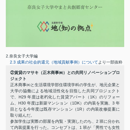
2.奈良女子大学編
2.3 成果の社会的還元（地域貢献事例）について
より一部抜粋
②賃貸のマサキ（正木商事㈱）との共同リノベーションプロ
ジェクト
正木商事㈱と生活環境学部住環境学科の学生が、地元企業と
大学の協働による地域活性化を目指した共同プロジェクト
で、H29 年度は老朽化した賃貸アパート（1K）のリフォー
ム、H30 年度は新築マンション（1DK）の内装を実施、3 年
目となる今年度は既存マンション（1R）の内装改修提案に
取り組んだ。
参加学生は実際の部屋を内覧・実測したのち、2 班に分かれ
て内装提案を行った。コンセプトは、1 班が「男性でも女性