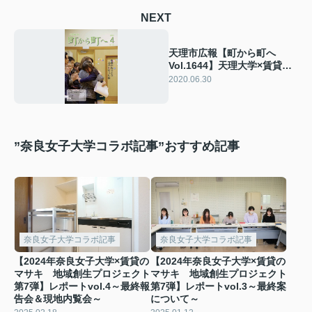
NEXT
天理市広報【町から町へ
Vol.1644】天理大学×賃貸の
マサキが特集されました。
2020.06.30
”奈良女子大学コラボ記事”おすすめ記事
奈良女子大学コラボ記事
奈良女子大学コラボ記事
【2024年奈良女子大学×賃貸の
【2024年奈良女子大学×賃貸の
マサキ 地域創生プロジェクト
マサキ 地域創生プロジェクト
第7弾】レポートvol.4～最終報
第7弾】レポートvol.3～最終案
告会＆現地内覧会～
について～