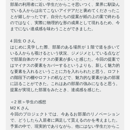
部屋の利用者に近い学生だからこそ思いつく、業界に馴染ん
でいる人からは出てこないアイデアだと褒めてくださったこ
とが嬉しかったです。自分たちの提案が紙の上の案で終わる
のではなく、実際に物理的な形の成果として現れるため、今
までにない達成感を味わうことができました。
4 回生 O さん
はじめに見学した際、部屋のある場所が 1 階で道を歩いて
いる人からも覗けるという状況、ジメジメとしている点など
で部屋自体のマイナスの要素が多いと感じた。今回の提案で
はマイナスの要素をカバーするというよりも、新しく魅力的
な要素を入れるということに力を入れられたと思う。ロフト
の階段下の棚やロフトの机などで、魅力的な要素があの部屋
に詰ることができた。これはあの部屋の強みになると思う。
提案が実現した部屋をみたとき、達成感を感じた。
＜2 班＞学生の感想
M2 K さん
今回のプロジェクトでは、今あるお部屋のリノベーション
で、どうしたら入居者に満足して貰えるのかを考えました。
予算の中で、現実的でありながら、他にはない学生だからこ