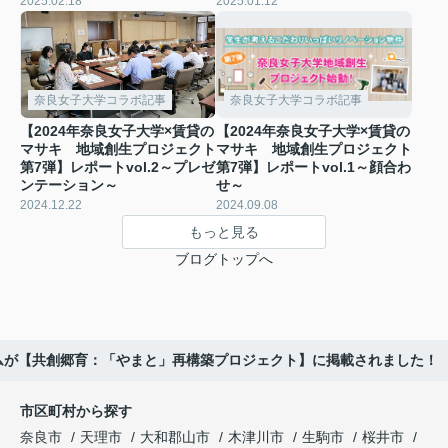
2025.02.18
2025.01.12
奈良女子大学コラボ記事
奈良女子大学コラボ記事
【2024年奈良女子大学×賃貸の
【2024年奈良女子大学×賃貸の
マサキ 地域創生プロジェクト
マサキ 地域創生プロジェクト
第7弾】レポートvol.2～プレゼ
第7弾】レポートvol.1～顔合わ
ンテーション～
せ～
2024.12.22
2024.09.08
もっと見る
ブログトップへ
ムが【共創郷育：「やまと」再構築プロジェクト】に掲載されました！
市区町村から探す
奈良市
天理市
大和郡山市
木津川市
生駒市
桜井市