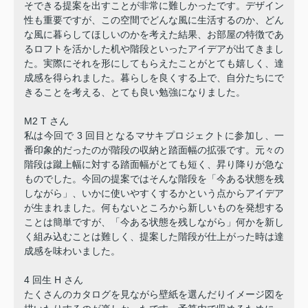
そできる提案を出すことが非常に難しかったです。デザイン
性も重要ですが、この空間でどんな風に生活するのか、どん
な風に暮らしてほしいのかを考えた結果、お部屋の特徴であ
るロフトを活かした机や階段といったアイデアが出てきまし
た。実際にそれを形にしてもらえたことがとても嬉しく、達
成感を得られました。暮らしを良くする上で、自分たちにで
きることを考える、とても良い勉強になりました。
M2 T さん
私は今回で 3 回目となるマサキプロジェクトに参加し、一
番印象的だったのが階段の収納と踏面幅の拡張です。元々の
階段は蹴上幅に対する踏面幅がとても短く、昇り降りが急な
ものでした。今回の提案ではそんな階段を「今ある状態を残
しながら」、いかに使いやすくするかという点からアイデア
が生まれました。何もないところから新しいものを発想する
ことは簡単ですが、「今ある状態を残しながら」何かを新し
く組み込むことは難しく、提案した階段が仕上がった時は達
成感を味わいました。
4 回生 H さん
たくさんのカタログを見ながら壁紙を選んだりイメージ図を