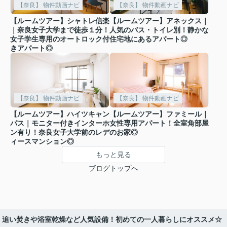
【奈良】 物件動画ナビ
【奈良】 物件動画ナビ
【ルームツアー】シャトレ信楽
【ルームツアー】アネックス｜
｜奈良女子大学まで徒歩１分！
人気のバス・トイレ別！静かな
女子学生専用のオートロック付
住宅地にあるアパート◎
きアパート◎
【奈良】 物件動画ナビ
【奈良】 物件動画ナビ
【ルームツアー】ハイツキャン
【ルームツアー】ファミール｜
パス｜モニター付きインターホ
女性専用アパート！全室角部屋
ン有り！奈良女子大学前のレデ
のお家◎
ィースマンション◎
もっと見る
ブログトップへ
｜追い焚きや浴室乾燥など人気設備！初めての一人暮らしにオススメ☆