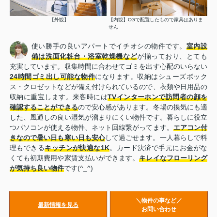
【外観】
【内観】CGで配置したもので家具はありま
せん
使い勝手の良いアパートでイチオシの物件です。
室内設
備は洗面化粧台・浴室乾燥機など
が揃っており、とても
充実しています。収集時間に合わせてゴミを出す心配のいらない
24時間ゴミ出し可能な物件
になります。収納はシューズボック
ス・クロゼットなどが備え付けられているので、衣類や日用品の
収納に重宝します。来客時には
TVインターホンで訪問者の顔を
確認することができる
ので安心感があります。冬場の換気にも適
した、風通しの良い湿気が溜まりにくい物件です。暮らしに役立
つパソコンが使える物件、ネット回線繋がってます。
エアコン付
きなので暑い日も寒い日も安心
して過ごせます。一人暮らしで料
理もできる
キッチンが快適な1K
。カード決済で手元にお金がな
くても初期費用や家賃支払いができます。
キレイなフローリング
が気持ち良い物件
です(^_^)
＼物件の事など／
最新情報を見る
お問い合わせ