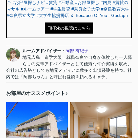
キ
#お部屋探しナビ
#賃貸
#不動産
#お部屋探し
#内見
#賃貸の
マサキ
#ルームツアー
#学生賃貸
#奈良女子大学
#奈良教育大学
#奈良県立大学
#大学生協提携店
♬ Because Of You - Gustaph
TikTokの視聴はこちら
ルームアドバイザー
：
阿部 有紀子
地元広島→進学大阪→就職奈良で自身が体験した一人暮
らしの先輩アドバイザーとして優秀な仲介実績を収め、
会社の広告塔としても地元メディアに数多く出演経験を持つ。社
内では「阿部ちゃん」と呼ばれ愛嬌＆頼れるキャラ。
お部屋のオススメポイント♪