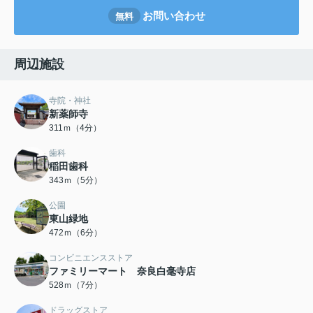
お問い合わせ
無料
周辺施設
寺院・神社
新薬師寺
311ｍ（4分）
歯科
稲田歯科
343ｍ（5分）
公園
東山緑地
472ｍ（6分）
コンビニエンスストア
ファミリーマート 奈良白毫寺店
528ｍ（7分）
ドラッグストア