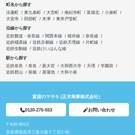
町名から探す
法蓮町
東九条町
大宮町
南紀寺町
富雄北
小泉町
大安寺
田部町
木津
東井戸堂町
沿線から探す
近鉄難波・奈良線
関西本線
桜井線
奈良線
近鉄橿原線
近鉄京都線
近鉄天理線
片町線
近鉄生駒線
近鉄けいはんな線
駅から探す
近鉄奈良
奈良
新大宮
大和西大寺
天理
学園前
近鉄郡山
前栽
菖蒲池
大和小泉
賃貸のマサキ (正木商事株式会社）
0120-275-553
お問い合わせ
〒630-8013
奈良県奈良市三条大路５丁目2-40