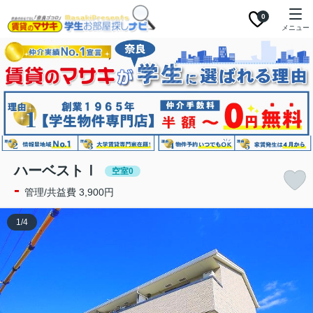
0
メニュー
ハーベストⅠ
空室0
-
管理/共益費 3,900円
1
/
4