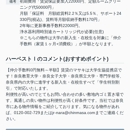
初期費用「賃貸保証要加入22000円、定額ルームクリー
備考
ニング代50000円」
月額「保証料 月額総賃料2.2％又は5.5％、サポート24
330円(税込)、賃料等月額収納手数料170円」
2年毎に更新事務手数料22000円。
浄水器利用時別途カートリッジ代が必要(任意)
※こちらの物件は大学の新入生・在校生を対象に「仲介
手数料（家賃１ヶ月+消費税）」が半額となります。
ハーベストⅠのコメント(おすすめポイント)
【仲介手数料0円無料～半額】賃貸のマサキは大学生協提携店で
す！奈良教育大学・奈良女子大学・奈良県立大学・専門学校等、
奈良県内の大学に進学する新入生・在校生すべて「学生特別割
引」で対応いたします。
利便性が高いのでとてもお問い合わせの多い敷地内ゴミ置き場で
す。風通しの良い物件は利便性が高く好条件です。当社では奈良
市にある物件情報をご紹介しております。気になる物件があれ
ば、0120-002-729またはjr-nara@chinmasa.comまでご連絡くだ
さい。