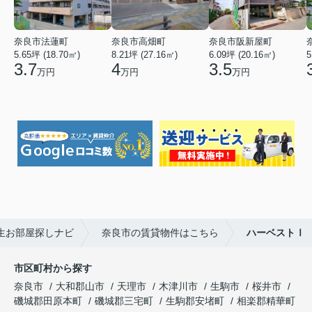
奈良市法蓮町
奈良市高畑町
奈良市阪新屋町
5.65坪 (18.70㎡)
8.21坪 (27.16㎡)
6.09坪 (20.16㎡)
5
3.7
4
3.5
万円
万円
万円
生お部屋探しナビ
奈良市の賃貸物件はこちら
ハーベストⅠ
市区町村から探す
奈良市
大和郡山市
天理市
木津川市
生駒市
桜井市
磯城郡田原本町
磯城郡三宅町
生駒郡安堵町
相楽郡精華町