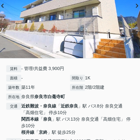
- 管理/共益費 3,900円
賃料
-
1K
面積
間取り
築11年
2階/2階建
築年数
所在階
奈良県
奈良市
白毫寺町
所在地
近鉄難波・奈良線
「
近鉄奈良
」駅 バス8分 奈良交通
交通
「高畑住宅」 停歩10分
関西本線
「
奈良
」駅 バス13分 奈良交通「高畑住宅」 停
歩10分
桜井線
「
京終
」駅 徒歩25分