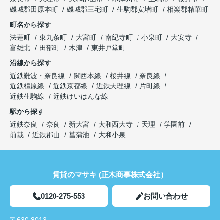
磯城郡田原本町
磯城郡三宅町
生駒郡安堵町
相楽郡精華町
町名から探す
法蓮町
東九条町
大宮町
南紀寺町
小泉町
大安寺
富雄北
田部町
木津
東井戸堂町
沿線から探す
近鉄難波・奈良線
関西本線
桜井線
奈良線
近鉄橿原線
近鉄京都線
近鉄天理線
片町線
近鉄生駒線
近鉄けいはんな線
駅から探す
近鉄奈良
奈良
新大宮
大和西大寺
天理
学園前
前栽
近鉄郡山
菖蒲池
大和小泉
賃貸のマサキ (正木商事株式会社）
0120-275-553
お問い合わせ
〒630-8013