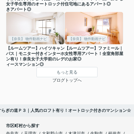
女子学生専用のオートロック付
住宅地にあるアパート◎
きアパート◎
【奈良】 物件動画ナビ
【奈良】 物件動画ナビ
【ルームツアー】ハイツキャン
【ルームツアー】ファミール｜
パス｜モニター付きインターホ
女性専用アパート！全室角部屋
ン有り！奈良女子大学前のレデ
のお家◎
ィースマンション◎
もっと見る
ブログトップへ
すらぎの道Ｐ３｜人気のロフト有り！オートロック付きのマンション☆
市区町村から探す
奈良市
天理市
大和郡山市
木津川市
生駒市
桜井市