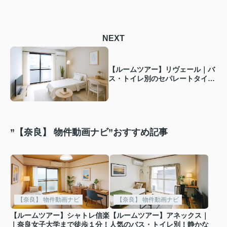
NEXT
【ルームツアー】リヴェール｜バ
ス・トイレ別のセパレートタイプ
で一人暮らしにピッタリ！大学生
の初めての下宿先にいかがでしょ
うか♪
”【奈良】 物件動画ナビ”おすすめ記事
【奈良】 物件動画ナビ
【奈良】 物件動画ナビ
【ルームツアー】シャトレ信楽
【ルームツアー】アネックス｜
｜奈良女子大学まで徒歩１分！
人気のバス・トイレ別！静かな