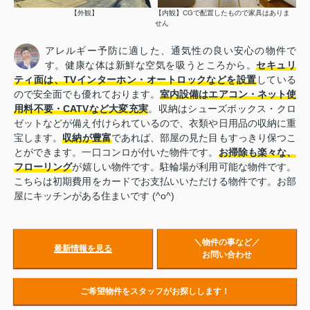
【外観】
【内観】CGで配置したもので家具はありま
せん
アレルギー予防に適した、通気性の良い安心の物件で
す。健康な体は新鮮な空気を吸うところから。
セキュリ
ティ面は、TVインターホン・オートロックなどを設置
している
ので安全面でも優れております。
室内設備はエアコン・ネット使
用料不要・CATVなど大変充実
。収納はシューズボックス・クロ
ゼットなどが備え付けられているので、衣類や日用品の収納に重
宝します。
収納が豊富
であれば、部屋の見た目もすっきり保つこ
とができます。一口コンロが付いた物件です。
お掃除も楽々な、
フローリング
が嬉しい物件です。駐輪場が利用可能な物件です。
こちらは初期費用をカードでお支払いいただける物件です。お部
屋にキッチンがある住まいです (^o^)
＼物件の事など／
最新情報を見る
お問い合わせ
ご希望物件をスタッフがお探しします！