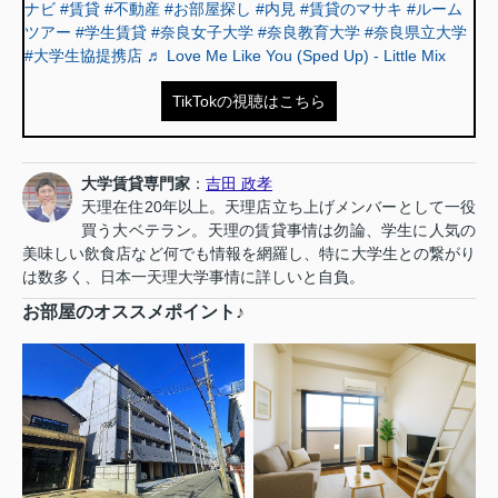
ナビ
#賃貸
#不動産
#お部屋探し
#内見
#賃貸のマサキ
#ルーム
ツアー
#学生賃貸
#奈良女子大学
#奈良教育大学
#奈良県立大学
#大学生協提携店
♬ Love Me Like You (Sped Up) - Little Mix
TikTokの視聴はこちら
大学賃貸専門家
：
吉田 政孝
天理在住20年以上。天理店立ち上げメンバーとして一役
買う大ベテラン。天理の賃貸事情は勿論、学生に人気の
美味しい飲食店など何でも情報を網羅し、特に大学生との繋がり
は数多く、日本一天理大学事情に詳しいと自負。
お部屋のオススメポイント♪