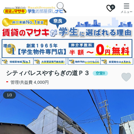
0
メニュー
シティパレスやすらぎの道Ｐ３
空室0
-
管理/共益費 4,000円
1
/
3