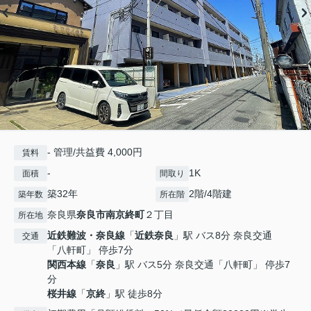
- 管理/共益費 4,000円
賃料
-
1K
面積
間取り
築32年
2階/4階建
築年数
所在階
奈良県
奈良市
南京終町
２丁目
所在地
近鉄難波・奈良線
「
近鉄奈良
」駅 バス8分 奈良交通
交通
「八軒町」 停歩7分
関西本線
「
奈良
」駅 バス5分 奈良交通「八軒町」 停歩7
分
桜井線
「
京終
」駅 徒歩8分