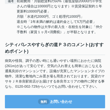
初期費用「月額総賃料の50%（最低金額20000円※学生
備考
さんの場合は10000円となります）※賃貸保証契約１年
更新料10000円必要」
月額「水道代2000円、ゴミ処理代1000円」
退去時「1年未満の解約は違約金として5万円必要」
※こちらの物件は大学の新入生・在校生を対象に「仲介
手数料（家賃１ヶ月+消費税）」が半額となります。
シティパレスやすらぎの道Ｐ３のコメント(おすす
めポイント)
病気や怪我、調子の悪い時にも通いやすい場所におかたに病院
(261m)があって安心です。空気の入れ替えも簡単におこなえる
通風良好のマンションです。設備が充実したマンションタイプの
物件。清潔な敷地内ごみ置き場も用意されております。賃貸のマ
サキＪＲ奈良駅前店がお届けする奈良市エリアの物件に関する事
なら、0120-002-729からいつでもお問い合わせして下さい。
お問い合わせ
無料