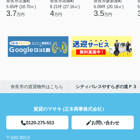
奈良市法蓮町
奈良市高畑町
奈良市阪新屋町
5.65坪 (18.70㎡)
8.21坪 (27.16㎡)
6.09坪 (20.16㎡)
5
3.7
4
3.5
万円
万円
万円
奈良市の賃貸物件はこちら
シティパレスやすらぎの道Ｐ３
賃貸のマサキ (正木商事株式会社）
0120-275-553
お問い合わせ
〒630-8013