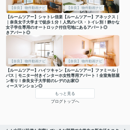
【奈良】 物件動画ナビ
【奈良】 物件動画ナビ
【ルームツアー】シャトレ信楽
【ルームツアー】アネックス｜
｜奈良女子大学まで徒歩１分！
人気のバス・トイレ別！静かな
女子学生専用のオートロック付
住宅地にあるアパート◎
きアパート◎
【奈良】 物件動画ナビ
【奈良】 物件動画ナビ
【ルームツアー】ハイツキャン
【ルームツアー】ファミール｜
パス｜モニター付きインターホ
女性専用アパート！全室角部屋
ン有り！奈良女子大学前のレデ
のお家◎
ィースマンション◎
もっと見る
ブログトップへ