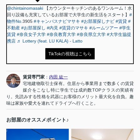
@chintainomasaki
【カウンターキッチンのあるワンルーム！水
回り設備も充実しているお部屋で大学生の新生活をスタート】
#
物件No
.3905
#キャンパスナビマサキ
#お部屋探しナビ
#賃貸
#
不動産
#お部屋探し
#内見
#賃貸のマサキ
#ルームツアー
#学生
賃貸
#奈良女子大学
#奈良教育大学
#奈良県立大学
#大学生協提
携店
♬ Lottery (feat. LU KALA) - Latto
TikTokの視聴はこちら
賃貸専門家
：
内田 紘一
宅地建物取引士保有。住居から事業用まで数多くの賃貸
媒介をこなし特に学生では成約数TOPクラスの実績有
り。先読みする性格を武器にお客様のメリット最大化を自負。趣
味は家族や愛犬を連れてドライブへ行くこと。
お部屋のオススメポイント♪