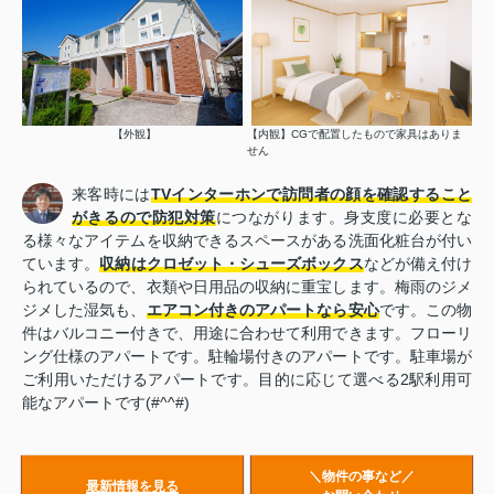
【外観】
【内観】CGで配置したもので家具はありま
せん
来客時には
TVインターホンで訪問者の顔を確認すること
がきるので防犯対策
につながります。身支度に必要とな
る様々なアイテムを収納できるスペースがある洗面化粧台が付い
ています。
収納はクロゼット・シューズボックス
などが備え付け
られているので、衣類や日用品の収納に重宝します。梅雨のジメ
ジメした湿気も、
エアコン付きのアパートなら安心
です。この物
件はバルコニー付きで、用途に合わせて利用できます。フローリ
ング仕様のアパートです。駐輪場付きのアパートです。駐車場が
ご利用いただけるアパートです。目的に応じて選べる2駅利用可
能なアパートです(#^^#)
＼物件の事など／
最新情報を見る