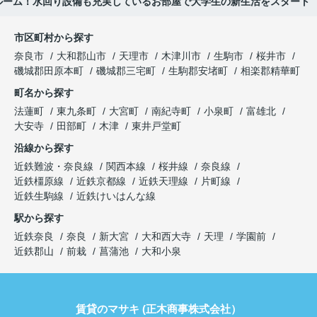
ルーム！水回り設備も充実しているお部屋で大学生の新生活をスタート
市区町村から探す
奈良市
大和郡山市
天理市
木津川市
生駒市
桜井市
磯城郡田原本町
磯城郡三宅町
生駒郡安堵町
相楽郡精華町
町名から探す
法蓮町
東九条町
大宮町
南紀寺町
小泉町
富雄北
大安寺
田部町
木津
東井戸堂町
沿線から探す
近鉄難波・奈良線
関西本線
桜井線
奈良線
近鉄橿原線
近鉄京都線
近鉄天理線
片町線
近鉄生駒線
近鉄けいはんな線
駅から探す
近鉄奈良
奈良
新大宮
大和西大寺
天理
学園前
近鉄郡山
前栽
菖蒲池
大和小泉
賃貸のマサキ (正木商事株式会社）