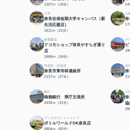
1207ｍ（16分）
1
大学
公
奈良佐保短期大学キャンパス（新
奈
生活応援店）
1
1611ｍ（21分）
家電製品
デ
ドコモショップ奈良やすらぎ通り
ビ
店
1
1869ｍ（24分）
市役所・区役所
信
奈良市東寺林連絡所
奈
2137ｍ（27分）
2
銀行
大
南都銀行 県庁主張所
奈
2430ｍ（31分）
協
2
ディスカウントショップ
ボトルワールドOK奈良店
4904ｍ（62分）