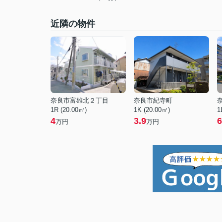
近隣の物件
奈良市富雄北２丁目
奈良市紀寺町
1R (20.00㎡)
1K (20.00㎡)
1
4
3.9
6
万円
万円