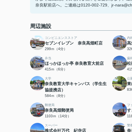
奈良駅前店へ。ご連絡は0120-002-729、jr-nara@ch
周辺施設
コンビニエンスストア
内
セブンイレブン 奈良高畑町店
高
299ｍ（4分）
3
弁当
歯
ほっかほっか亭 奈良教育大前店
松
415ｍ（6分）
4
大学
公
奈良教育大学キャンパス（学生生
東
協提携店）
8
584ｍ（8分）
郵便局
フ
奈良高畑郵便局
す
1103ｍ（14分）
1
スーパー
警
株式会社万代 紀寺店
奈