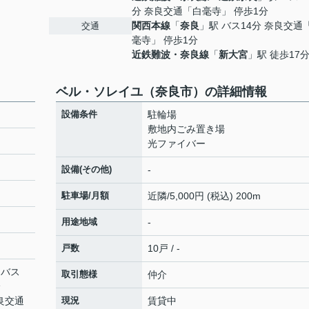
分 奈良交通「白毫寺」 停歩1分
関西本線
「
奈良
」駅 バス14分 奈良交通
交通
毫寺」 停歩1分
近鉄難波・奈良線
「
新大宮
」駅 徒歩17
ベル・ソレイユ（奈良市）の詳細情報
設備条件
駐輪場
敷地内ごみ置き場
光ファイバー
設備(その他)
-
駐車場/月額
近隣/5,000円 (税込) 200m
用途地域
-
戸数
10戸 / -
 バス
取引態様
仲介
分
奈良交通
現況
賃貸中