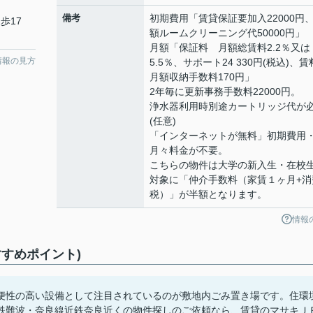
備考
初期費用「賃貸保証要加入22000円
歩17
額ルームクリーニング代50000円」
月額「保証料 月額総賃料2.2％又は
情報の見方
5.5％、サポート24 330円(税込)、
月額収納手数料170円」
2年毎に更新事務手数料22000円。
浄水器利用時別途カートリッジ代が
(任意)
「インターネットが無料」初期費用
月々料金が不要。
こちらの物件は大学の新入生・在校
対象に「仲介手数料（家賃１ヶ月+消
税）」が半額となります。
情報
すめポイント)
便性の高い設備として注目されているのが敷地内ごみ置き場です。住環
鉄難波・奈良線近鉄奈良近くの物件探しのご依頼なら、賃貸のマサキＪ