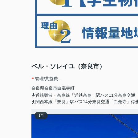
ベル・ソレイユ（奈良市）
-
管理/共益費 -
奈良県
奈良市
白毫寺町
近鉄難波・奈良線「近鉄奈良」駅バス11分奈良交通
関西本線「奈良」駅バス14分奈良交通「白毫寺」停
1
/
4