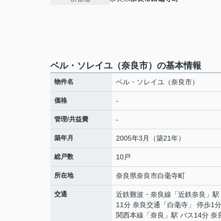
ベル・ソレイユ（奈良市）の基本情報
物件名
ベル・ソレイユ（奈良市）
価格
-
管理/共益費
-
築年月
2005年3月（築21年）
総戸数
10戸
所在地
奈良県
奈良市
白毫寺町
交通
近鉄難波・奈良線
「
近鉄奈良
」駅
11分 奈良交通「白毫寺」 停歩1
関西本線
「
奈良
」駅 バス14分 