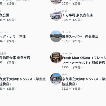
459ｍ（19分）
1530ｍ（20分）
園
寿司
良公園
くら寿司 奈良古市店
788ｍ（23分）
1829ｍ（23分）
パート
スーパー
ッグ・ナラ 本店
業務スーパー 奈良南店
904ｍ（24分）
1973ｍ（25分）
用金庫
スーパー
良信用金庫 奈良支店
Fresh Mart OKest（フレッ
197ｍ（28分）
マートオーケスト）餅飯殿店
2255ｍ（29分）
学
大学
良女子大学キャンパス（学生生
奈良県立大学キャンパス（学
提携店）
協提携店）
869ｍ（36分）
3613ｍ（46分）