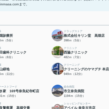
inmasa.comまで。
科
ドラッグストア
畑診療所
株式会社キリン堂 高畑店
26ｍ（5分）
398ｍ（5分）
科
クリニック
田歯科クリニック
西脇クリニック
15ｍ（6分）
482ｍ（7分）
園
クリーニング
山緑地
クリーニングのヤマグチ 本店
36ｍ（11分）
949ｍ（12分）
ァーストフード
総合病院
き家 169号奈良紀寺町店
市立奈良病院
181ｍ（15分）
1194ｍ（15分）
察
ショッピングセンター
良警察署 高畑交番
アベイル 奈良古市店