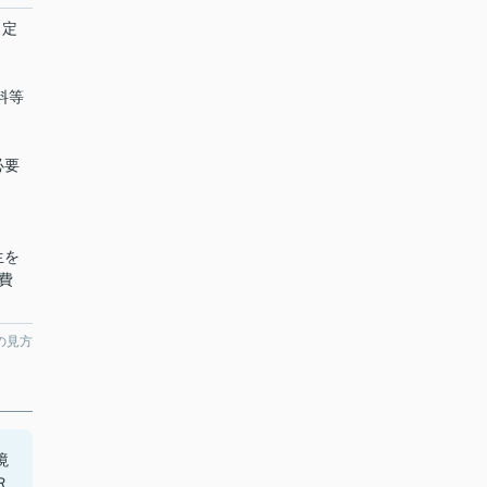
、定
賃料等
必要
・
生を
費
の見方
境
Ｒ