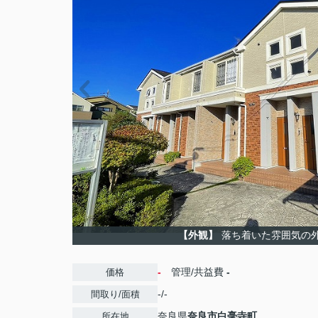
【外観】
落ち着いた雰囲気の
-
管理/共益費
-
価格
-/-
間取り/面積
奈良県
奈良市
白毫寺町
所在地