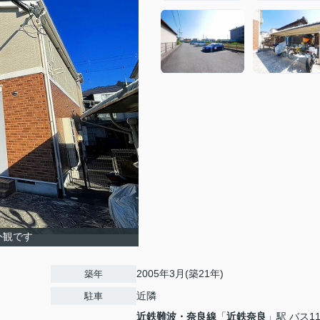
外観です
2005年3月(築21年)
築年
近隣
駐車
近鉄難波・奈良線
「
近鉄奈良
」駅 バス1