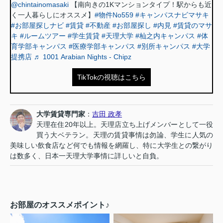
@chintainomasaki
【南向きの1Kマンションタイプ！駅からも近
く一人暮らしにオススメ】
#物件No559
#キャンパスナビマサキ
#お部屋探しナビ
#賃貸
#不動産
#お部屋探し
#内見
#賃貸のマサ
キ
#ルームツアー
#学生賃貸
#天理大学
#杣之内キャンパス
#体
育学部キャンパス
#医療学部キャンパス
#別所キャンパス
#大学
提携店
♬ 1001 Arabian Nights - Chipz
TikTokの視聴はこちら
大学賃貸専門家
：
吉田 政孝
天理在住20年以上。天理店立ち上げメンバーとして一役
買う大ベテラン。天理の賃貸事情は勿論、学生に人気の
美味しい飲食店など何でも情報を網羅し、特に大学生との繋がり
は数多く、日本一天理大学事情に詳しいと自負。
お部屋のオススメポイント♪