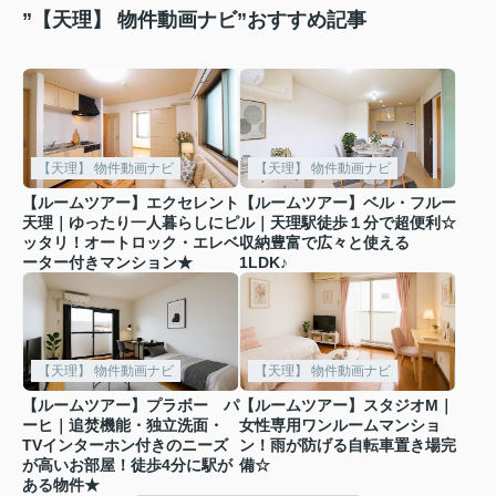
”【天理】 物件動画ナビ”おすすめ記事
【天理】 物件動画ナビ
【天理】 物件動画ナビ
【ルームツアー】エクセレント
【ルームツアー】ベル・フルー
天理｜ゆったり一人暮らしにピ
ル｜天理駅徒歩１分で超便利☆
ッタリ！オートロック・エレベ
収納豊富で広々と使える
ーター付きマンション★
1LDK♪
【天理】 物件動画ナビ
【天理】 物件動画ナビ
【ルームツアー】プラボー パ
【ルームツアー】スタジオM｜
ーヒ｜追焚機能・独立洗面・
女性専用ワンルームマンショ
TVインターホン付きのニーズ
ン！雨が防げる自転車置き場完
が高いお部屋！徒歩4分に駅が
備☆
ある物件★