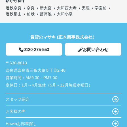
駅から探す
近鉄奈良
奈良
新大宮
大和西大寺
天理
学園前
近鉄郡山
前栽
菖蒲池
大和小泉
賃貸のマサキ (正木商事株式会社）
0120-275-553
お問い合わせ
〒630-8013
奈良県奈良市三条大路５丁目2-40
営業時間：
AM9:30～PM7:00
定休日：
1月～4月無休（5月～12月毎週水曜日）
スタッフ紹介
お客様の声
Howtoお部屋探し