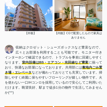
【外観】
【内観】CGで配置したもので家具は
ありません
収納はクロゼット・シューズボックスなど豊富なので、
広々とお部屋を利用することも可能です。モニター付き
インターホンで確認できるので、トラブルを事前に回避しやすく
なります。
室内設備はBS・エアコン・光回線など豊富
に揃って
おり、快適なお部屋になっております。共用部には
敷地内ごみ置
き場・エレベータ
などが備わっておりとても充実しています。掃
除しやすく綺麗に保ちやすいフローリングが嬉しい物件です。火
を使わない一口IHコンロを採用しているので安心してご利用いた
だけます。眺望良好、駅まで徒歩1分の物件で生活してみません
か(^^)