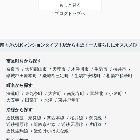
もっと見る
ブログトップへ
南向きの1Kマンションタイプ！駅からも近く一人暮らしにオススメ◎
市区町村から探す
奈良市
大和郡山市
天理市
木津川市
生駒市
桜井市
磯城郡田原本町
磯城郡三宅町
生駒郡安堵町
相楽郡精華町
町名から探す
法蓮町
東九条町
大宮町
南紀寺町
富雄北
小泉町
大安寺
田部町
木津
東井戸堂町
沿線から探す
近鉄難波・奈良線
関西本線
桜井線
奈良線
近鉄橿原線
近鉄京都線
近鉄天理線
片町線
近鉄生駒線
近鉄けいはんな線