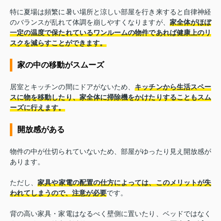
特に夏場は頻繁に暑い場所と涼しい部屋を行き来すると自律神経
のバランスが乱れて体調を崩しやすくなりますが、
家全体がほぼ
一定の温度で保たれているワンルームの物件であれば健康上のリ
スクを減らすことができます。
家の中の移動がスムーズ
居室とキッチンの間にドアがないため、
キッチンから生活スペー
スに物を移動したり、家全体に掃除機をかけたりすることもスム
ーズに行えます。
開放感がある
物件の中が仕切られていないため、部屋がゆったり見え開放感が
あります。
ただし、
家具や家電の配置の仕方によっては、このメリットが失
われてしまうので、注意が必要
です。
背の高い家具・家電はなるべく壁側に置いたり、ベッドではなく