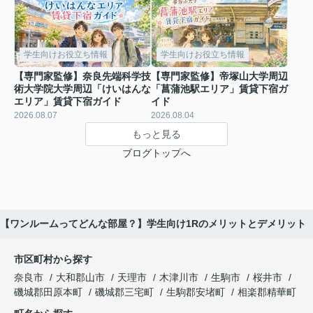
学生向けお役立ち情報
学生向けお役立ち情報
【専門家監修】奈良先端科学技
【専門家監修】帝塚山大学周辺
術大学院大学周辺「けいはんな
「菖蒲池駅エリア」賃貸下宿ガ
エリア」賃貸下宿ガイド
イド
2026.08.07
2026.08.04
もっと見る
ブログトップへ
【ワンルームってどんな部屋？】学生向け1Rのメリットとデメリット
市区町村から探す
奈良市
大和郡山市
天理市
木津川市
生駒市
桜井市
磯城郡田原本町
磯城郡三宅町
生駒郡安堵町
相楽郡精華町