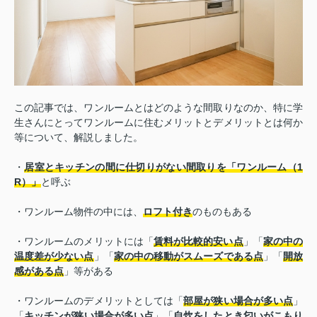
この記事では、ワンルームとはどのような間取りなのか、特に学
生さんにとってワンルームに住むメリットとデメリットとは何か
等について、解説しました。
・
居室とキッチンの間に仕切りがない間取りを「ワンルーム（1
R）」
と呼ぶ
・ワンルーム物件の中には、
ロフト付き
のものもある
・ワンルームのメリットには「
賃料が比較的安い点
」「
家の中の
温度差が少ない点
」「
家の中の移動がスムーズである点
」「
開放
感がある点
」等がある
・ワンルームのデメリットとしては「
部屋が狭い場合が多い点
」
「
キッチンが狭い場合が多い点
」「
自炊をしたとき匂いがこもり