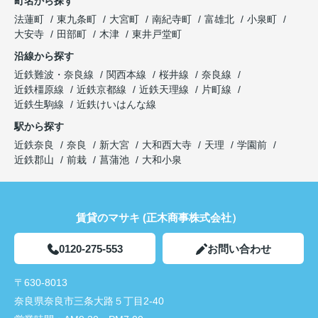
町名から探す
法蓮町
東九条町
大宮町
南紀寺町
富雄北
小泉町
大安寺
田部町
木津
東井戸堂町
沿線から探す
近鉄難波・奈良線
関西本線
桜井線
奈良線
近鉄橿原線
近鉄京都線
近鉄天理線
片町線
近鉄生駒線
近鉄けいはんな線
駅から探す
近鉄奈良
奈良
新大宮
大和西大寺
天理
学園前
近鉄郡山
前栽
菖蒲池
大和小泉
賃貸のマサキ (正木商事株式会社）
0120-275-553
お問い合わせ
〒630-8013
奈良県奈良市三条大路５丁目2-40