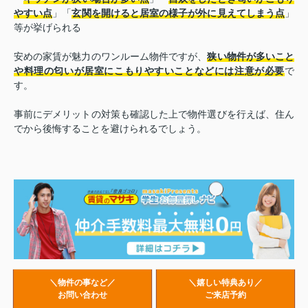
やすい点
」「
玄関を開けると居室の様子が外に見えてしまう点
」
等が挙げられる
安めの家賃が魅力のワンルーム物件ですが、
狭い物件が多いこと
や料理の匂いが居室にこもりやすいことなどには注意が必要
で
す。
事前にデメリットの対策も確認した上で物件選びを行えば、住ん
でから後悔することを避けられるでしょう。
＼物件の事など／
＼嬉しい特典あり／
お問い合わせ
ご来店予約