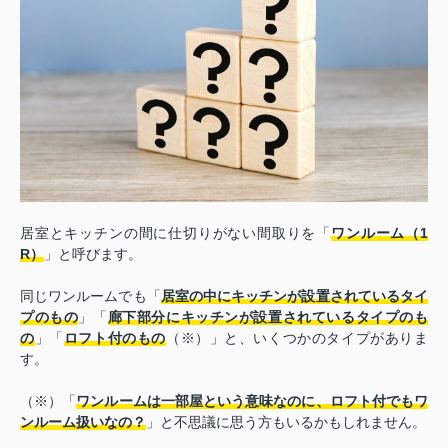
居室とキッチンの間に仕切りがない間取りを「
ワンルーム（1
R）
」と呼びます。
同じワンルームでも「
居室の中にキッチンが設置されているタイ
プのもの
」「
廊下部分にキッチンが設置されているタイプのも
の
」「
ロフト付のもの
（※）」と、いくつかのタイプがありま
す。
（※）「
ワンルームは一部屋という意味なのに、ロフト付でもワ
ンルーム扱いなの？
」と不思議に思う方もいるかもしれません。