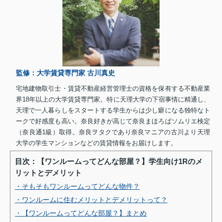
監修：大学賃貸専門家 古川真史
宅地建物取引士・賃貸不動産経営管理士の資格を保有する不動産業
界18年以上の大学賃貸専門家。特に天理大学の下宿事情に精通し、
天理で一人暮らしをスタートする学生からは少し癖になる独特なト
ークで好感度も高い。奈良好きが高じて奈良まほろばソムリエ検定
（奈良通1級）取得。奈良ヲタクであり奈良マニアの古川より天理
大学の学生マンションなどの賃貸情報をお届けします。
目次：【ワンルームってどんな部屋？】学生向け1Rのメ
リットとデメリット
・そもそもワンルームってどんな物件？
・ワンルームに住むメリットとデメリットって？
・【ワンルームってどんな部屋？】まとめ