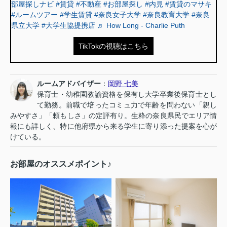
部屋探しナビ
#賃貸
#不動産
#お部屋探し
#内見
#賃貸のマサキ
#ルームツアー
#学生賃貸
#奈良女子大学
#奈良教育大学
#奈良
県立大学
#大学生協提携店
♬ How Long - Charlie Puth
TikTokの視聴はこちら
ルームアドバイザー
：
岡野 七美
保育士・幼稚園教諭資格を保有し大学卒業後保育士とし
て勤務。前職で培ったコミュ力で年齢を問わない「親し
みやすさ」「頼もしさ」の定評有り。生粋の奈良県民でエリア情
報にも詳しく、特に他府県から来る学生に寄り添った提案を心が
けている。
お部屋のオススメポイント♪