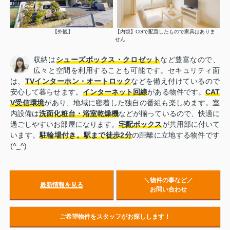
【外観】
【内観】CGで配置したもので家具はありま
せん
収納は
シューズボックス・クロゼット
など豊富なので、
広々と空間を利用することも可能です。セキュリティ面
は、
TVインターホン・オートロック
などを備え付けているので
安心して暮らせます。
インターネット回線
がある物件です。
CAT
V受信環境
があり、地域に密着した独自の番組も楽しめます。室
内設備は
洗面化粧台・浴室乾燥機
などが揃っているので、快適に
過ごしやすいお部屋になります。
宅配ボックス
が共用部に付いて
います。
駐輪場付き。
駅まで徒歩2分
の距離に立地する物件です
(^_^)
＼物件の事など／
最新情報を見る
お問い合わせ
ご希望物件をスタッフがお探しします！