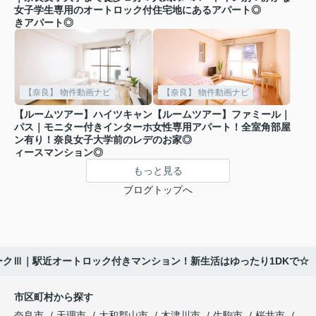
女子学生専用のオートロック付
住宅地にあるアパート◎
きアパート◎
【奈良】 物件動画ナビ
【奈良】 物件動画ナビ
【ルームツアー】ハイツキャン
【ルームツアー】ファミール｜
パス｜モニター付きインターホ
女性専用アパート！全室角部屋
ン有り！奈良女子大学前のレデ
のお家◎
ィースマンション◎
もっと見る
ブログトップへ
ークⅢ｜駅近オートロック付きマンション！新生活はゆったり1DKで☆
市区町村から探す
奈良市
天理市
大和郡山市
木津川市
生駒市
桜井市