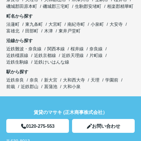
磯城郡田原本町
磯城郡三宅町
生駒郡安堵町
相楽郡精華町
町名から探す
法蓮町
東九条町
大宮町
南紀寺町
小泉町
大安寺
富雄北
田部町
木津
東井戸堂町
沿線から探す
近鉄難波・奈良線
関西本線
桜井線
奈良線
近鉄橿原線
近鉄京都線
近鉄天理線
片町線
近鉄生駒線
近鉄けいはんな線
駅から探す
近鉄奈良
奈良
新大宮
大和西大寺
天理
学園前
前栽
近鉄郡山
菖蒲池
大和小泉
賃貸のマサキ (正木商事株式会社）
0120-275-553
お問い合わせ
〒630-8013