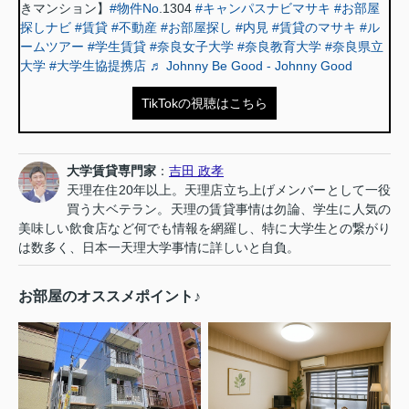
きマンション】
#物件No
.1304
#キャンパスナビマサキ
#お部屋
探しナビ
#賃貸
#不動産
#お部屋探し
#内見
#賃貸のマサキ
#ル
ームツアー
#学生賃貸
#奈良女子大学
#奈良教育大学
#奈良県立
大学
#大学生協提携店
♬ Johnny Be Good - Johnny Good
TikTokの視聴はこちら
大学賃貸専門家
：
吉田 政孝
天理在住20年以上。天理店立ち上げメンバーとして一役
買う大ベテラン。天理の賃貸事情は勿論、学生に人気の
美味しい飲食店など何でも情報を網羅し、特に大学生との繋がり
は数多く、日本一天理大学事情に詳しいと自負。
お部屋のオススメポイント♪