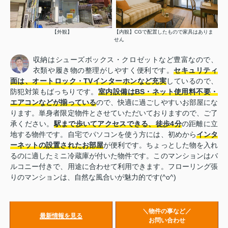
【外観】
【内観】CGで配置したもので家具はありま
せん
収納はシューズボックス・クロゼットなど豊富なので、
衣類や履き物の整理がしやすく便利です。
セキュリティ
面は、オートロック・TVインターホンなど充実
しているので、
防犯対策もばっちりです。
室内設備はBS・ネット使用料不要・
エアコンなどが揃っている
ので、快適に過ごしやすいお部屋にな
ります。単身者限定物件とさせていただいておりますので、ご了
承ください。
駅まで歩いてアクセスできる、徒歩4分
の距離に立
地する物件です。自宅でパソコンを使う方には、初めから
インタ
ーネットの設置されたお部屋
が便利です。ちょっとした物を入れ
るのに適したミニ冷蔵庫が付いた物件です。このマンションはバ
ルコニー付きで、用途に合わせて利用できます。フローリング張
りのマンションは、自然な風合いが魅力的です(^o^)
＼物件の事など／
最新情報を見る
お問い合わせ