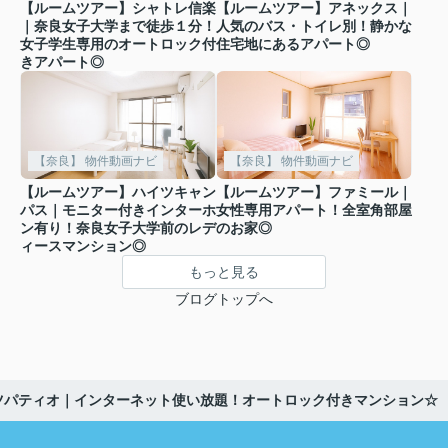
【ルームツアー】シャトレ信楽
【ルームツアー】アネックス｜
｜奈良女子大学まで徒歩１分！
人気のバス・トイレ別！静かな
女子学生専用のオートロック付
住宅地にあるアパート◎
きアパート◎
【奈良】 物件動画ナビ
【奈良】 物件動画ナビ
【ルームツアー】ハイツキャン
【ルームツアー】ファミール｜
パス｜モニター付きインターホ
女性専用アパート！全室角部屋
ン有り！奈良女子大学前のレデ
のお家◎
ィースマンション◎
もっと見る
ブログトップへ
ツパティオ｜インターネット使い放題！オートロック付きマンション☆