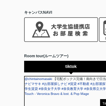
キャンパスNAVI
Room tour(ルームツアー)
tiktok
@chintainomasaki
【宅配ボックス完備！南向きで日当
ナビマサキ
#お部屋探しナビ
#賃貸
#不動産
#お部屋探
学生賃貸
#奈良女子大学
#奈良教育大学
#奈良県立大学
Touch - Veronica Bravo & lost. & Pop Mage
T