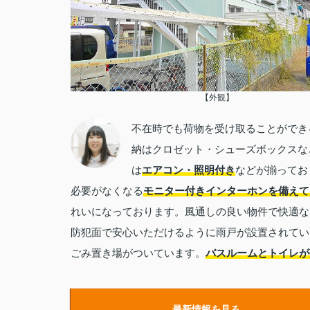
【外観】
不在時でも荷物を受け取ることができ
納はクロゼット・シューズボックスな
は
エアコン・照明付き
などが揃ってお
必要がなくなる
モニター付きインターホンを備えて
れいになっております。風通しの良い物件で快適な
防犯面で安心いただけるように雨戸が設置されてい
ごみ置き場がついています。
バスルームとトイレが
最新情報を見る