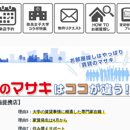
協提携店】
理由3：
大学の賃貸事情に精通した専門家在籍！
理由5：
家賃発生は4月から
理由7：
住み替えサポート