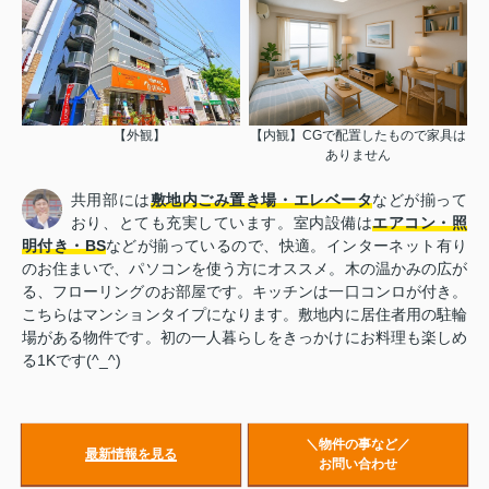
【外観】
【内観】CGで配置したもので家具は
ありません
共用部には
敷地内ごみ置き場・エレベータ
などが揃って
おり、とても充実しています。室内設備は
エアコン・照
明付き・BS
などが揃っているので、快適。インターネット有り
のお住まいで、パソコンを使う方にオススメ。木の温かみの広が
る、フローリングのお部屋です。キッチンは一口コンロが付き。
こちらはマンションタイプになります。敷地内に居住者用の駐輪
場がある物件です。初の一人暮らしをきっかけにお料理も楽しめ
る1Kです(^_^)
＼物件の事など／
最新情報を見る
お問い合わせ