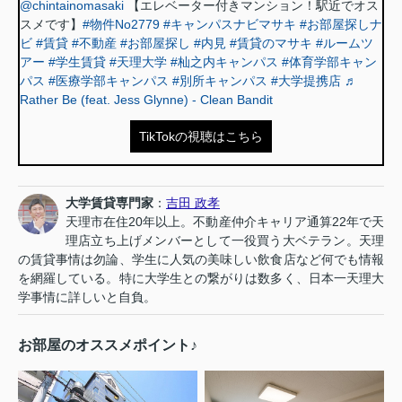
@chintainomasaki
【エレベーター付きマンション！駅近でオス
スメです】
#物件No2779
#キャンパスナビマサキ
#お部屋探しナ
ビ
#賃貸
#不動産
#お部屋探し
#内見
#賃貸のマサキ
#ルームツ
アー
#学生賃貸
#天理大学
#杣之内キャンパス
#体育学部キャン
パス
#医療学部キャンパス
#別所キャンパス
#大学提携店
♬
Rather Be (feat. Jess Glynne) - Clean Bandit
TikTokの視聴はこちら
大学賃貸専門家
：
吉田 政孝
天理市在住20年以上。不動産仲介キャリア通算22年で天
理店立ち上げメンバーとして一役買う大ベテラン。天理
の賃貸事情は勿論、学生に人気の美味しい飲食店など何でも情報
を網羅している。特に大学生との繋がりは数多く、日本一天理大
学事情に詳しいと自負。
お部屋のオススメポイント♪