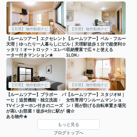
【天理】 物件動画ナビ
【天理】 物件動画ナビ
【ルームツアー】エクセレント
【ルームツアー】ベル・フルー
天理｜ゆったり一人暮らしにピ
ル｜天理駅徒歩１分で超便利☆
ッタリ！オートロック・エレベ
収納豊富で広々と使える
ーター付きマンション★
1LDK♪
【天理】 物件動画ナビ
【天理】 物件動画ナビ
【ルームツアー】プラボー パ
【ルームツアー】スタジオM｜
ーヒ｜追焚機能・独立洗面・
女性専用ワンルームマンショ
TVインターホン付きのニーズ
ン！雨が防げる自転車置き場完
が高いお部屋！徒歩4分に駅が
備☆
ある物件★
もっと見る
ブログトップへ