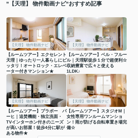
”【天理】 物件動画ナビ”おすすめ記事
【天理】 物件動画ナビ
【天理】 物件動画ナビ
【ルームツアー】エクセレント
【ルームツアー】ベル・フルー
天理｜ゆったり一人暮らしにピ
ル｜天理駅徒歩１分で超便利☆
ッタリ！オートロック・エレベ
収納豊富で広々と使える
ーター付きマンション★
1LDK♪
【天理】 物件動画ナビ
【天理】 物件動画ナビ
【ルームツアー】プラボー パ
【ルームツアー】スタジオM｜
ーヒ｜追焚機能・独立洗面・
女性専用ワンルームマンショ
TVインターホン付きのニーズ
ン！雨が防げる自転車置き場完
が高いお部屋！徒歩4分に駅が
備☆
ある物件★