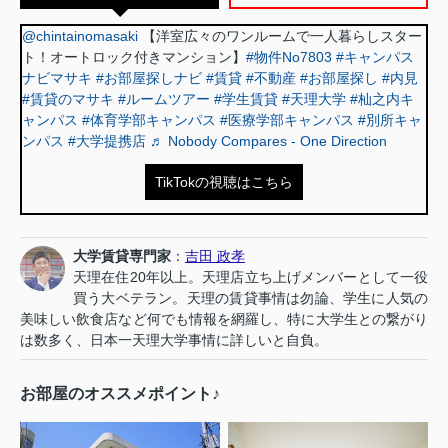
@chintainomasaki
【洋室広々のワンルームで一人暮らしスター
ト！オートロック付きマンション】
#物件No7803
#キャンパス
ナビマサキ
#お部屋探しナビ
#賃貸
#不動産
#お部屋探し
#内見
#賃貸のマサキ
#ルームツアー
#学生賃貸
#天理大学
#杣之内キ
ャンパス
#体育学部キャンパス
#医療学部キャンパス
#別所キャ
ンパス
#大学提携店
♬ Nobody Compares - One Direction
TikTokの視聴はこちら
大学賃貸専門家
：
吉田 政孝
天理在住20年以上。天理店立ち上げメンバーとして一役
買う大ベテラン。天理の賃貸事情は勿論、学生に人気の
美味しい飲食店など何でも情報を網羅し、特に大学生との繋がり
は数多く、日本一天理大学事情に詳しいと自負。
お部屋のオススメポイント♪