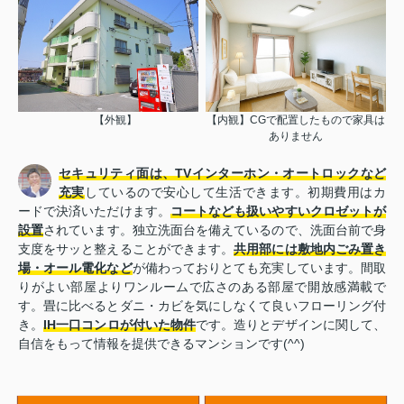
【外観】
【内観】CGで配置したもので家具は
ありません
セキュリティ面は、TVインターホン・オートロックなど
充実
しているので安心して生活できます。初期費用はカ
ードで決済いただけます。
コートなども扱いやすいクロゼットが
設置
されています。独立洗面台を備えているので、洗面台前で身
支度をサッと整えることができます。
共用部には敷地内ごみ置き
場・オール電化など
が備わっておりとても充実しています。間取
りがよい部屋よりワンルームで広さのある部屋で開放感満載で
す。畳に比べるとダニ・カビを気にしなくて良いフローリング付
き。
IH一口コンロが付いた物件
です。造りとデザインに関して、
自信をもって情報を提供できるマンションです(^^)