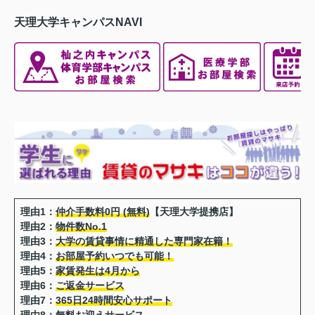
天理大学キャンパスNAVI
理由1：
仲介手数料0円 (無料)
【天理大学提携店】
理由2：
物件数No.1
理由3：
大学の賃貸事情に精通した専門家在籍！
理由4：
お部屋予約いつでも可能！
理由5：
家賃発生は4月から
理由6：
ご返金サービス
理由7：
365日24時間安心サポート
理由8：
無料お迎えサービス