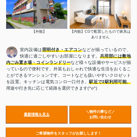
【外観】
【内観】CGで配置したもので家具は
ありません
室内設備は
照明付き・エアコン
などが揃っているので、
快適に過ごしやすいお部屋になります。
共用部には敷地
内ごみ置き場・コインランドリー
など様々な設備やサービスが揃
っているので便利です。外装もおしゃれで快適な生活をおくるこ
とができるマンションです。コートなども扱いやすいクロゼット
を設置。キッチンは電気コンロ一口付き。
駅近で2駅利用可能、
用途や行き先に応じて経路を選択できます(^o^)
＼物件の事など／
最新情報を見る
お問い合わせ
ご希望物件をスタッフがお探しします！