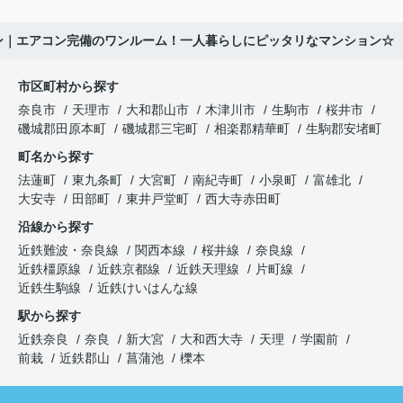
ン｜エアコン完備のワンルーム！一人暮らしにピッタリなマンション☆
市区町村から探す
奈良市
天理市
大和郡山市
木津川市
生駒市
桜井市
磯城郡田原本町
磯城郡三宅町
相楽郡精華町
生駒郡安堵町
町名から探す
法蓮町
東九条町
大宮町
南紀寺町
小泉町
富雄北
大安寺
田部町
東井戸堂町
西大寺赤田町
沿線から探す
近鉄難波・奈良線
関西本線
桜井線
奈良線
近鉄橿原線
近鉄京都線
近鉄天理線
片町線
近鉄生駒線
近鉄けいはんな線
駅から探す
近鉄奈良
奈良
新大宮
大和西大寺
天理
学園前
前栽
近鉄郡山
菖蒲池
櫟本