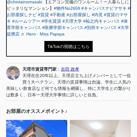
@chintainomasaki
【エアコン完備のワンルーム！一人暮らしに
ピッタリなマンション】
#物件No2659
#キャンパスナビマサキ
#
お部屋探しナビ
#賃貸
#不動産
#お部屋探し
#内見
#賃貸のマサ
キ
#ルームツアー
#学生賃貸
#天理大学
#杣之内キャンパス
#体
育学部キャンパス
#医療学部キャンパス
#別所キャンパス
#大学
提携店
♬ Hero - Miss Papaya
TikTokの視聴はこちら
天理市賃貸専門家
：
吉田 政孝
天理在住20年以上。天理店立ち上げメンバーとして一役
買う大ベテラン。天理の賃貸事情は勿論、学生に人気の
美味しい飲食店など何でも情報を網羅し、特に大学生との繋がり
は数多く、日本一天理大学事情に詳しいと自負。
お部屋のオススメポイント♪