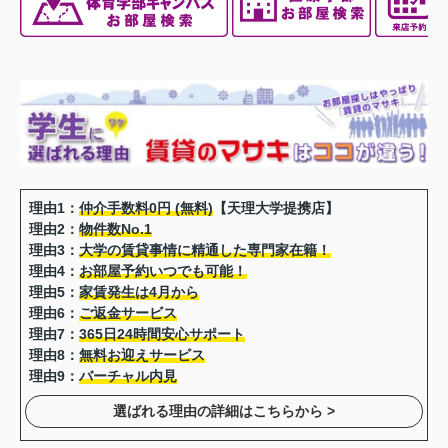
理由1：
仲介手数料0円 (無料)
【天理大学提携店】
理由2：
物件数No.1
理由3：
大学の賃貸事情に精通した専門家在籍！
理由4：
お部屋予約いつでも可能！
理由5：
家賃発生は4月から
理由6：
ご返金サービス
理由7：
365日24時間安心サポート
理由8：
無料お迎えサービス
理由9：
バーチャル内見
選ばれる理由の詳細はこちらから >