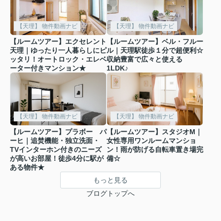
【天理】 物件動画ナビ
【天理】 物件動画ナビ
【ルームツアー】エクセレント
【ルームツアー】ベル・フルー
天理｜ゆったり一人暮らしにピ
ル｜天理駅徒歩１分で超便利☆
ッタリ！オートロック・エレベ
収納豊富で広々と使える
ーター付きマンション★
1LDK♪
【天理】 物件動画ナビ
【天理】 物件動画ナビ
【ルームツアー】プラボー パ
【ルームツアー】スタジオM｜
ーヒ｜追焚機能・独立洗面・
女性専用ワンルームマンショ
TVインターホン付きのニーズ
ン！雨が防げる自転車置き場完
が高いお部屋！徒歩4分に駅が
備☆
ある物件★
もっと見る
ブログトップへ