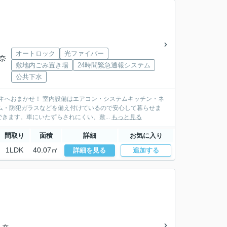
オートロック
光ファイバー
 奈
敷地内ごみ置き場
24時間緊急通報システム
公共下水
サキへおまかせ！ 室内設備はエアコン・システムキッチン・ネ
ム・防犯ガラスなどを備え付けているので安心して暮らせま
ます。車にいたずらされにくい、敷...
もっと見る
間取り
面積
詳細
お気に入り
1LDK
40.07㎡
詳細を見る
追加する