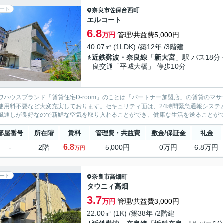
ート
奈良市
佐保台西町
エルコート
6.8
万円
管理/共益費5,000円
40.07㎡ (1LDK) /築12年 /3階建
近鉄難波・奈良線
「
新大宮
」駅 バス18分
良交通「平城大橋」 停歩10分
ワハウスブランド「賃貸住宅D-room」のことは「パートナー加盟店」の賃貸のマ
使用料不要など大変充実しております。セキュリティ面は、24時間緊急通報システ
風通しが良好なので新鮮な空気を取り入れることができ、健康な生活を送ることができ
部屋番号
所在階
賃料
管理費・共益費
敷金/保証金
礼金
6.8
-
2階
5,000円
0万円
6.8万円
万円
ート
奈良市
高畑町
タウニィ高畑
3.7
万円
管理/共益費3,000円
22.00㎡ (1K) /築38年 /2階建