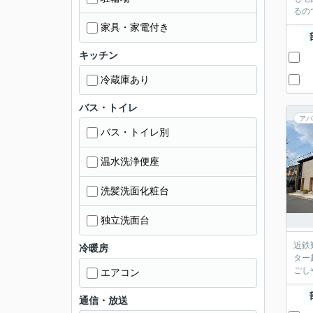
るの
家具・家電付き
キッチン
冷蔵庫あり
バス・トイレ
アパ
バス・トイレ別
温水洗浄便座
洗髪洗面化粧台
独立洗面台
近鉄
冷暖房
ター
ごし
エアコン
通信・放送