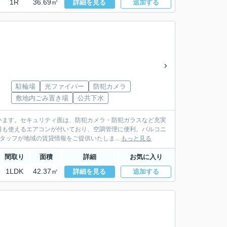
1R
36.69㎡
詳細を見る
追加する
駐輪場
光ファイバー
防犯カメラ
敷地内ごみ置き場
公共下水
います。セキュリティ面は、防犯カメラ・防犯ガラスなど充実
日も使えるエアコンが付いており、空調管理に便利。バルコニ
タッフが地域の賃貸情報をご提供いたしま...
もっと見る
間取り
面積
詳細
お気に入り
1LDK
42.37㎡
詳細を見る
追加する