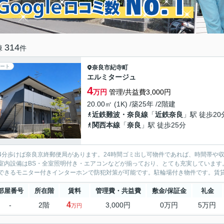
314
棟
件
ート
奈良市
紀寺町
エルミタージュ
4
万円
管理/共益費3,000円
20.00㎡ (1K) /築25年 /2階建
近鉄難波・奈良線
「
近鉄奈良
」駅 徒歩20
関西本線
「
奈良
」駅 徒歩25分
4分歩けば奈良京終郵便局があります。24時間ゴミ出し可物件であれば、時間帯や
室内設備はBS・全室照明付き・エアコンなどが揃っており、とても充実しています
できるモニター付きインターホンで防犯対策が可能です。駐輪場付き物件です。賃貸の
部屋番号
所在階
賃料
管理費・共益費
敷金/保証金
礼金
4
-
2階
3,000円
0万円
5万円
万円