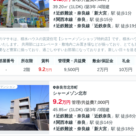
39.20㎡ (1LDK) /築3年 /4階建
近鉄難波・奈良線
「
新大宮
」駅 徒歩1分
関西本線
「
奈良
」駅 徒歩15分
近鉄難波・奈良線
「
近鉄奈良
」駅 徒歩19
のマサキは、積水ハウスの賃貸住宅【シャーメゾンショップ特約店】です。積水ハ
いたします。 共用部にはエレベータ・敷地内ごみ置き場などが揃っており、とても
要など豊富に揃っており、過ごしやすいお部屋になっております。新しい日々を送る
部屋番号
所在階
賃料
管理費・共益費
敷金/保証金
礼金
9.2
-
2階
9,500円
2万円
10万円
万円
マンション
奈良市
北市町
シャーメゾン北市
9.2
万円
管理/共益費7,000円
45.85㎡ (1LDK) /築3年 /3階建
近鉄難波・奈良線
「
近鉄奈良
」駅 徒歩8分
関西本線
「
奈良
」駅 徒歩14分
近鉄難波・奈良線
「
新大宮
」駅 徒歩18分