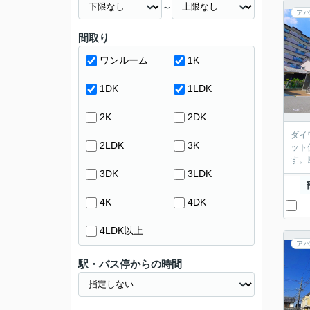
～
アパ
間取り
ワンルーム
1K
1DK
1LDK
2K
2DK
ダイ
2LDK
3K
ット
す。
3DK
3LDK
4K
4DK
4LDK以上
アパ
駅・バス停からの時間