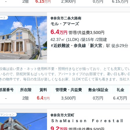
6.15
-
2階
2,900円
0万円
6.15万円
万円
ート
奈良市
二条大路南
モル・アマーズ
6.4
万円
管理/共益費3,500円
42.37㎡ (1LDK) /築15年 /2階建
近鉄難波・奈良線
「
新大宮
」駅 徒歩29分
設備は追い焚き・ネット使用料不要・照明付きなどが揃っており、とても充実して
いるので、防犯対策もばっちりです。アパートタイプのお部屋です。暑い日も寒い
きの物件です。毎日の生活が楽しくなるお家、1LDKで広くて落ち着きます。当社ス
部屋番号
所在階
賃料
管理費・共益費
敷金/保証金
礼金
6.4
-
2階
3,500円
0万円
6.4万円
万円
マンション
奈良市
大宮町
ＳｈａＭａｉｓｏｎ ＦｏｒｅｓｔａⅡ
9.2
万円
管理/共益費9,500円