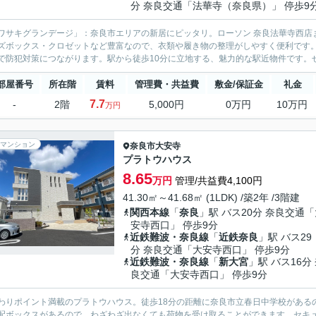
分 奈良交通「法華寺（奈良県）」 停歩9
ワサキグランデージ」：奈良市エリアの新居にピッタリ。ローソン 奈良法華寺西店
ズボックス・クロゼットなど豊富なので、衣類や履き物の整理がしやすく便利です
で防犯対策につながります。駅から徒歩10分に立地する、魅力的な駅近物件です。ぜ
部屋番号
所在階
賃料
管理費・共益費
敷金/保証金
礼金
7.7
-
2階
5,000円
0万円
10万円
万円
マンション
奈良市
大安寺
プラトウハウス
8.65
万円
管理/共益費4,100円
41.30㎡～41.68㎡ (1LDK) /築2年 /3階建
関西本線
「
奈良
」駅 バス20分 奈良交通
安寺西口」 停歩9分
近鉄難波・奈良線
「
近鉄奈良
」駅 バス29
分 奈良交通「大安寺西口」 停歩9分
近鉄難波・奈良線
「
新大宮
」駅 バス16分
良交通「大安寺西口」 停歩9分
わりポイント満載のプラトウハウス。徒歩18分の距離に奈良市立春日中学校がある
配ボックスがあるので、わざわざ出なくても荷物を受け取ることができます。セキュ