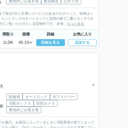
敷地内ごみ置き場
耐震構造
公共下水
分
まで徒歩2分と近場にコンビニがあるのもポイント。収納はシ
。エントランスのオートロックと玄関の鍵で二重にロックでき
ひご覧いただきたい賃貸物件です。多種...
もっと見る
間取り
面積
詳細
お気に入り
1LDK
45.10㎡
詳細を見る
追加する
「大
駐輪場
オートロック
光ファイバー
宅配ボックス
防犯カメラ
 奈
敷地内ごみ置き場
のも魅力。お風呂に入っているときに宅配業者が来てしまって
リティ面は、TVインターホン・オートロックなど充実してい