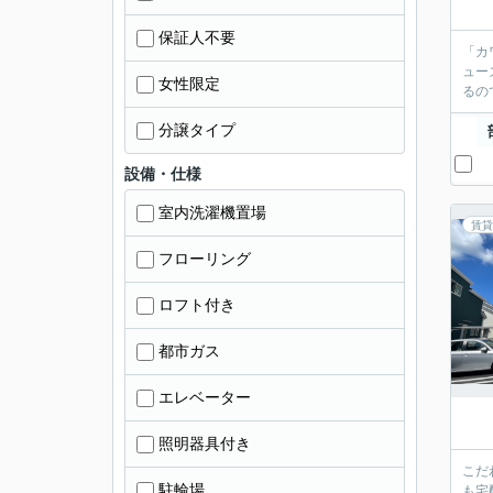
保証人不要
「カ
ュー
女性限定
るの
分譲タイプ
設備・仕様
室内洗濯機置場
賃貸
フローリング
ロフト付き
都市ガス
エレベーター
照明器具付き
こだ
駐輪場
も宅