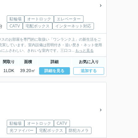
駐輪場
オートロック
エレベーター
分
CATV
宅配ボックス
インターネット対応
ウスのお部屋を専門的に取扱い「ワンランク上」の新生活をご
充実しています。室内設備は照明付き・追い焚き・ネット使用
にふさわしい、きれいな室内です。三口コ...
もっと見る
間取り
面積
詳細
お気に入り
1LDK
39.20㎡
詳細を見る
追加する
駐輪場
オートロック
CATV
光ファイバー
宅配ボックス
防犯カメラ