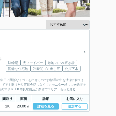
分
駐輪場
光ファイバー
敷地内ごみ置き場
閑静な住宅地
24時間ゴミ出し可
公共下水
収集日に関係なくゴミを出せるのでお部屋の中を清潔に保てま
。ドアを開けたり直接会話しなくてもモニター越しに来訪者を
マサキＪＲ奈良駅前店が奈良市エリア...
もっと見る
間取り
面積
詳細
お気に入り
1K
20.00㎡
詳細を見る
追加する