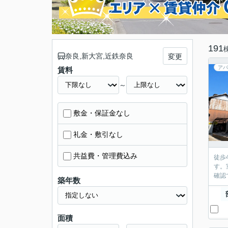
191
奈良,新大宮,近鉄奈良
変更
アパ
賃料
～
敷金・保証金なし
礼金・敷引なし
共益費・管理費込み
徒歩
す。
確認
築年数
面積