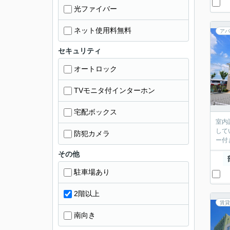
光ファイバー
ネット使用料無料
アパ
セキュリティ
オートロック
TVモニタ付インターホン
宅配ボックス
室内
して
防犯カメラ
ー付
その他
駐車場あり
2階以上
賃貸
南向き