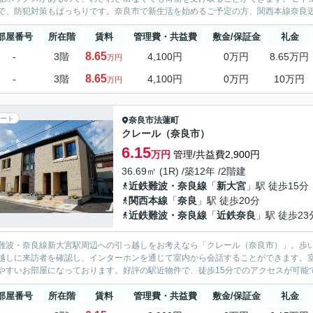
で、防犯対策もばっちりです。奈良市で新生活を始めるご予定の方、関西本線奈良近く
部屋番号
所在階
賃料
管理費・共益費
敷金/保証金
礼金
8.65
-
3階
4,100円
0万円
8.65万円
万円
8.65
-
3階
4,100円
0万円
10万円
万円
ート
奈良市
法蓮町
クレール（奈良市）
6.15
万円
管理/共益費2,900円
36.69㎡ (1R) /築12年 /2階建
近鉄難波・奈良線
「
新大宮
」駅 徒歩15分
関西本線
「
奈良
」駅 徒歩20分
近鉄難波・奈良線
「
近鉄奈良
」駅 徒歩23
難波・奈良線新大宮駅周辺への引っ越しをお考えなら「クレール（奈良市）」。歩い
越しに来訪者を確認し、インターホンを通じて室内から会話することができます。
やすいお部屋になっております。好評の駅近物件で、徒歩15分でのアクセスが可能で
部屋番号
所在階
賃料
管理費・共益費
敷金/保証金
礼金