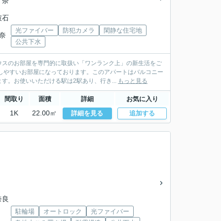
 奈
破石
光ファイバー
防犯カメラ
閑静な住宅地
 奈
公共下水
ウスのお部屋を専門的に取扱い「ワンランク上」の新生活をご
しやすいお部屋になっております。このアパートはバルコニー
。お使いいただける駅は2駅あり、行き...
もっと見る
間取り
面積
詳細
お気に入り
1K
22.00㎡
詳細を見る
追加する
奈良
駐輪場
オートロック
光ファイバー