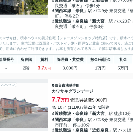
近鉄難波・奈良線
「
近鉄奈良
」駅 バス6分
良交通「破石」 停歩1分
関西本線
「
奈良
」駅 バス9分 奈良交通「
町」 停歩2分
近鉄難波・奈良線
「
新大宮
」駅 バス23分
良交通「破石町」 停歩3分
のマサキは、積水ハウスの賃貸住宅【シャーメゾンショップ特約店】です。積水ハ
いたします。 室内設備は洗面台・バストイレ別・雨戸など豊富に揃っており、過ご
で、用途に合わせて利用できます。お車を所有されてる方に。近隣に駐車場もあります
部屋番号
所在階
賃料
管理費・共益費
敷金/保証金
礼金
3.7
-
2階
3,000円
1万円
5万円
万円
マンション
奈良市
法華寺町
カワサキグランデージ
7.7
万円
管理/共益費5,000円
45.10㎡ (1LDK) /築21年 /2階建
近鉄難波・奈良線
「
新大宮
」駅 徒歩10分
関西本線
「
奈良
」駅 バス6分 奈良交通「
市庁前」 停歩10分
近鉄難波・奈良線
「
近鉄奈良
」駅 バス18