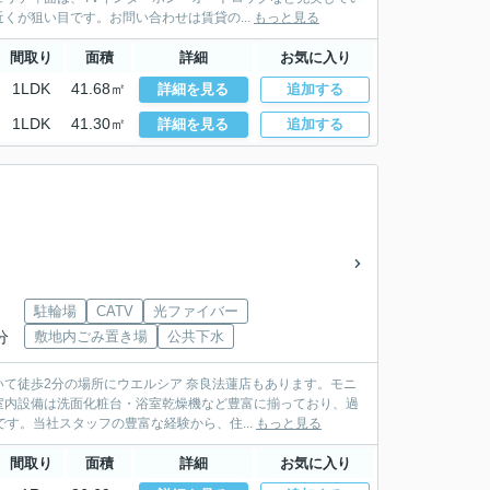
が狙い目です。お問い合わせは賃貸の...
もっと見る
間取り
面積
詳細
お気に入り
1LDK
41.68㎡
詳細を見る
追加する
1LDK
41.30㎡
詳細を見る
追加する
駐輪場
CATV
光ファイバー
分
敷地内ごみ置き場
公共下水
て徒歩2分の場所にウエルシア 奈良法蓮店もあります。モニ
室内設備は洗面化粧台・浴室乾燥機など豊富に揃っており、過
す。当社スタッフの豊富な経験から、住...
もっと見る
間取り
面積
詳細
お気に入り