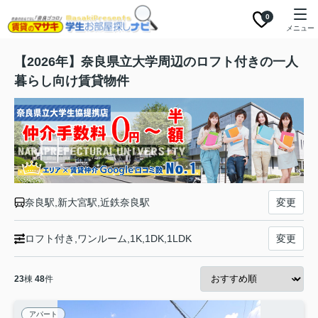
0
メニュー
【2026年】奈良県立大学周辺のロフト付きの一人
暮らし向け賃貸物件
奈良駅,新大宮駅,近鉄奈良駅
変更
ロフト付き,ワンルーム,1K,1DK,1LDK
変更
23
棟
48
件
アパート