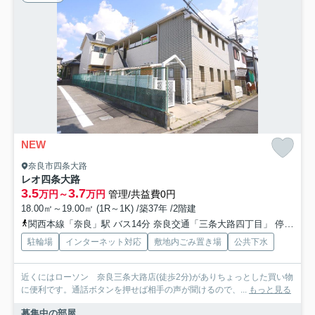
NEW
奈良市四条大路
レオ四条大路
3.5
3.7
万円～
万円
管理/共益費0円
18.00㎡～19.00㎡ (1R～1K) /築37年 /2階建
関西本線「奈良」駅 バス14分 奈良交通「三条大路四丁目」 停歩2分
駐輪場
インターネット対応
敷地内ごみ置き場
公共下水
近くにはローソン 奈良三条大路店(徒歩2分)がありちょっとした買い物
に便利です。通話ボタンを押せば相手の声が聞けるので、...
もっと見る
募集中の部屋