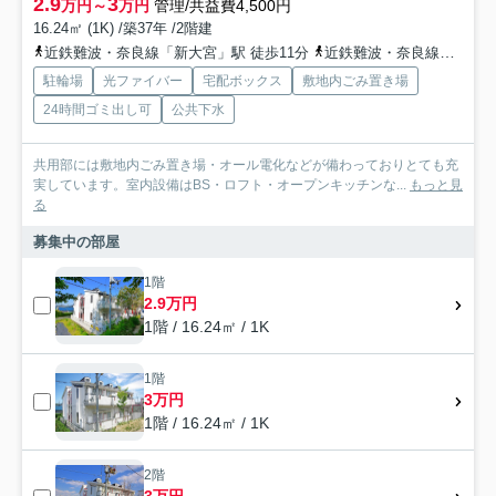
2.9
3
万円～
万円
管理/共益費4,500円
16.24㎡ (1K) /築37年 /2階建
近鉄難波・奈良線「新大宮」駅 徒歩11分
近鉄難波・奈良線「近鉄奈良」駅 徒歩17分
駐輪場
光ファイバー
宅配ボックス
敷地内ごみ置き場
24時間ゴミ出し可
公共下水
共用部には敷地内ごみ置き場・オール電化などが備わっておりとても充
実しています。室内設備はBS・ロフト・オープンキッチンな...
もっと見
る
募集中の部屋
1階
2.9万円
1階 / 16.24㎡ / 1K
1階
3万円
1階 / 16.24㎡ / 1K
2階