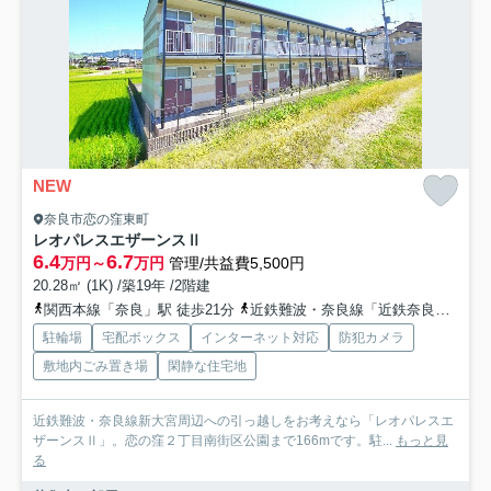
NEW
奈良市恋の窪東町
レオパレスエザーンスⅡ
6.4
6.7
万円～
万円
管理/共益費5,500円
20.28㎡ (1K) /築19年 /2階建
関西本線「奈良」駅 徒歩21分
近鉄難波・奈良線「近鉄奈良」駅 バス14分 奈良交通「恋の窪町」 停歩5分
駐輪場
宅配ボックス
インターネット対応
防犯カメラ
敷地内ごみ置き場
閑静な住宅地
近鉄難波・奈良線新大宮周辺への引っ越しをお考えなら「レオパレスエ
ザーンスⅡ」。恋の窪２丁目南街区公園まで166mです。駐...
もっと見
る