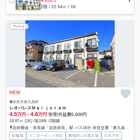
2階 / 22.54㎡ / 1K
アパート
NEW
奈良市東九条町
レオパレスＭａｒｊｏｒａｍ
4.5
4.6
万円～
万円
管理/共益費5,500円
19.87㎡ (1K) /築18年 /2階建
近鉄難波・奈良線「近鉄奈良」駅 バス16分 奈良交通「東九条町東」 停歩2分
駐輪場
インターネット対応
敷地内ごみ置き場
公共下水