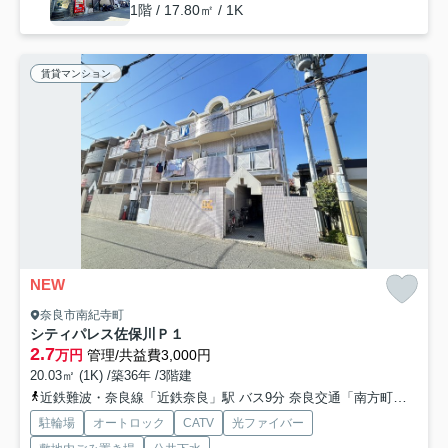
1階 / 17.80㎡ / 1K
賃貸マンション
NEW
奈良市南紀寺町
シティパレス佐保川Ｐ１
2.7
万円
管理/共益費3,000円
20.03㎡ (1K) /築36年 /3階建
近鉄難波・奈良線「近鉄奈良」駅 バス9分 奈良交通「南方町」 停歩4分
駐輪場
オートロック
CATV
光ファイバー