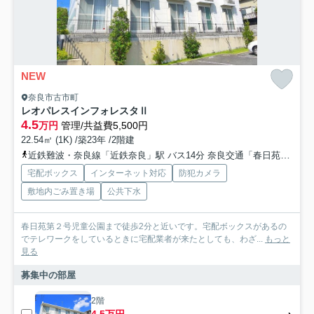
NEW
奈良市古市町
レオパレスインフォレスタⅡ
4.5
万円
管理/共益費5,500円
22.54㎡ (1K) /築23年 /2階建
近鉄難波・奈良線「近鉄奈良」駅 バス14分 奈良交通「春日苑住宅」 停歩5分
宅配ボックス
インターネット対応
防犯カメラ
敷地内ごみ置き場
公共下水
春日苑第２号児童公園まで徒歩2分と近いです。宅配ボックスがあるの
でテレワークをしているときに宅配業者が来たとしても、わざ...
もっと
見る
募集中の部屋
2階
4.5万円