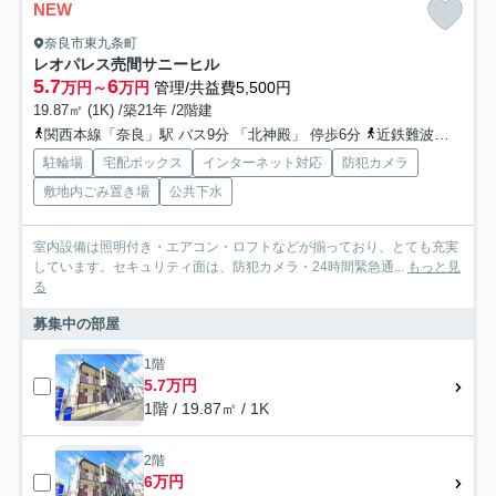
NEW
奈良市東九条町
レオパレス売間サニーヒル
5.7
6
万円～
万円
管理/共益費5,500円
19.87㎡ (1K) /築21年 /2階建
関西本線「奈良」駅 バス9分 「北神殿」 停歩6分
近鉄難波・奈良線「近鉄奈良」駅 バス15分 奈良交通「北神殿」 停歩6分
駐輪場
宅配ボックス
インターネット対応
防犯カメラ
敷地内ごみ置き場
公共下水
室内設備は照明付き・エアコン・ロフトなどが揃っており、とても充実
しています。セキュリティ面は、防犯カメラ・24時間緊急通...
もっと見
る
募集中の部屋
1階
5.7万円
1階 / 19.87㎡ / 1K
2階
6万円