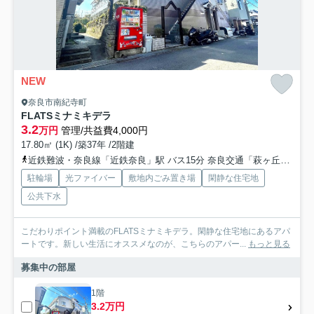
NEW
奈良市南紀寺町
FLATSミナミキデラ
3.2
万円
管理/共益費4,000円
17.80㎡ (1K) /築37年 /2階建
近鉄難波・奈良線「近鉄奈良」駅 バス15分 奈良交通「萩ヶ丘町」 停歩3分
駐輪場
光ファイバー
敷地内ごみ置き場
閑静な住宅地
公共下水
こだわりポイント満載のFLATSミナミキデラ。閑静な住宅地にあるアパ
ートです。新しい生活にオススメなのが、こちらのアパー...
もっと見る
募集中の部屋
1階
3.2万円