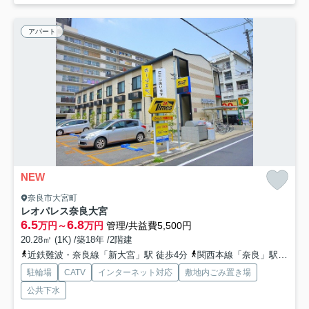
アパート
NEW
奈良市大宮町
レオパレス奈良大宮
6.5
6.8
万円～
万円
管理/共益費5,500円
20.28㎡ (1K) /築18年 /2階建
近鉄難波・奈良線「新大宮」駅 徒歩4分
関西本線「奈良」駅 徒歩10分
駐輪場
CATV
インターネット対応
敷地内ごみ置き場
公共下水