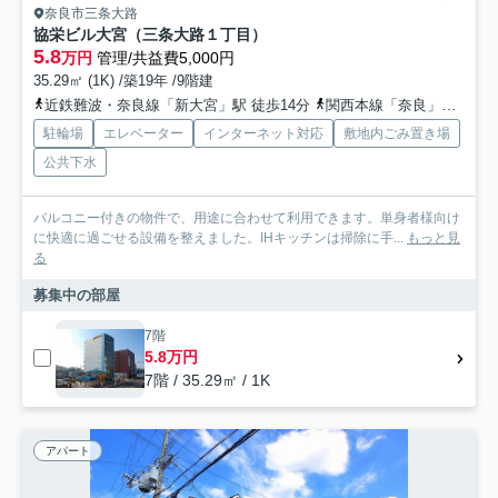
奈良市三条大路
協栄ビル大宮（三条大路１丁目）
5.8
万円
管理/共益費5,000円
35.29㎡ (1K) /築19年 /9階建
近鉄難波・奈良線「新大宮」駅 徒歩14分
関西本線「奈良」駅 徒歩25分
駐輪場
エレベーター
インターネット対応
敷地内ごみ置き場
公共下水
バルコニー付きの物件で、用途に合わせて利用できます。単身者様向け
に快適に過ごせる設備を整えました。IHキッチンは掃除に手...
もっと見
る
募集中の部屋
7階
5.8万円
7階 / 35.29㎡ / 1K
アパート