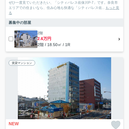
ぜひ一度見ていただきたい、「シティパレス佐保川P-7」です。奈良市
エリアでの住まいなら、住み心地も快適な「シティパレス佐...
もっと見
る
募集中の部屋
2階
2.6万円
2階 / 18.50㎡ / 1R
賃貸マンション
NEW