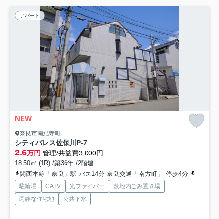
アパート
NEW
奈良市南紀寺町
シティパレス佐保川P-7
2.6
万円
管理/共益費3,000円
18.50㎡ (1R) /築36年 /2階建
関西本線「奈良」駅 バス14分 奈良交通「南方町」 停歩4分
近鉄難波
駐輪場
CATV
光ファイバー
敷地内ごみ置き場
閑静な住宅地
公共下水