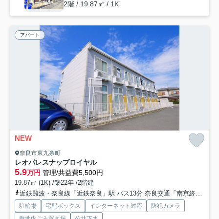
2階 / 19.87㎡ / 1K
アパート
NEW
奈良市東九条町
レオパレスナップロイヤル
5.9
万円
管理/共益費5,500円
19.87㎡ (1K) /築22年 /2階建
近鉄難波・奈良線「近鉄奈良」駅 バス13分 奈良交通「南京終町」 停歩7分
駐輪場
宅配ボックス
インターネット対応
防犯カメラ
敷地内ごみ置き場
公共下水