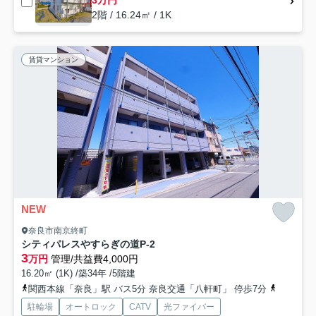
3万円
2階 / 16.24㎡ / 1K
賃貸マンション
NEW
奈良市南京終町
シティパレスやすらぎの道P-2
3
万円
管理/共益費4,000円
16.20㎡ (1K) /築34年 /5階建
関西本線「奈良」駅 バス5分 奈良交通「八軒町」 停歩7分
近鉄難波
駐輪場
オートロック
CATV
光ファイバー