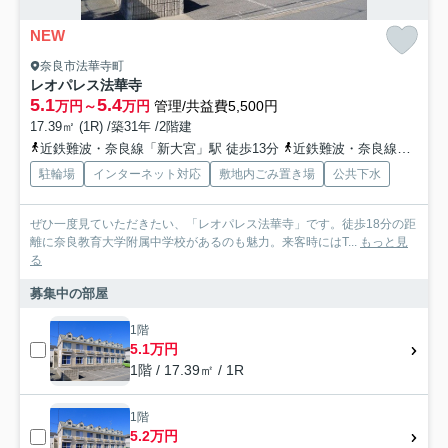
NEW
奈良市法華寺町
レオパレス法華寺
5.1
5.4
万円～
万円
管理/共益費5,500円
17.39㎡ (1R) /築31年 /2階建
近鉄難波・奈良線「新大宮」駅 徒歩13分
近鉄難波・奈良線「近鉄奈良」駅 バス15分 奈良交通「一条高校前」 停歩2分
駐輪場
インターネット対応
敷地内ごみ置き場
公共下水
ぜひ一度見ていただきたい、「レオパレス法華寺」です。徒歩18分の距
離に奈良教育大学附属中学校があるのも魅力。来客時にはT...
もっと見
る
募集中の部屋
1階
5.1万円
1階 / 17.39㎡ / 1R
1階
5.2万円