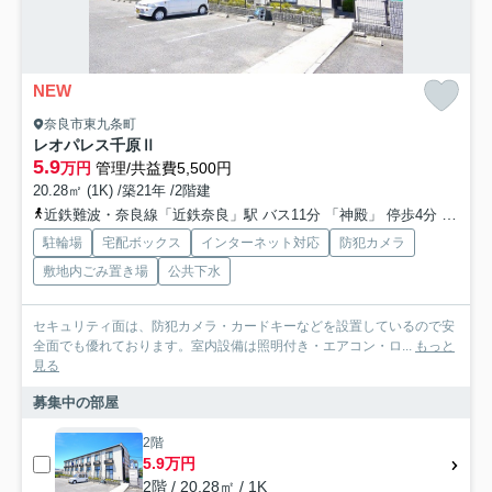
NEW
奈良市東九条町
レオパレス千原Ⅱ
5.9
万円
管理/共益費5,500円
20.28㎡ (1K) /築21年 /2階建
近鉄難波・奈良線「近鉄奈良」駅 バス11分 「神殿」 停歩4分
関西本
駐輪場
宅配ボックス
インターネット対応
防犯カメラ
敷地内ごみ置き場
公共下水
セキュリティ面は、防犯カメラ・カードキーなどを設置しているので安
全面でも優れております。室内設備は照明付き・エアコン・ロ...
もっと
見る
募集中の部屋
2階
5.9万円
2階 / 20.28㎡ / 1K