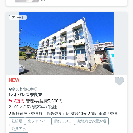
アパート
NEW
奈良市南紀寺町
レオパレス奈良東
5.7
万円
管理/共益費5,500円
21.06㎡ (1R) /築26年 /2階建
近鉄難波・奈良線「近鉄奈良」駅 徒歩13分
関西本線「奈良」駅 バス21分 奈良交通「南方町」 停歩6分
駐輪場
光ファイバー
防犯カメラ
敷地内ごみ置き場
公共下水