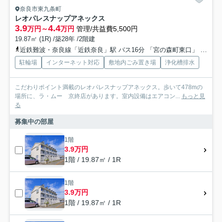
奈良市東九条町
レオパレスナップアネックス
3.9
4.4
万円～
万円
管理/共益費5,500円
19.87㎡ (1R) /築28年 /2階建
近鉄難波・奈良線「近鉄奈良」駅 バス16分 「宮の森町東口」 停歩2分
駐輪場
インターネット対応
敷地内ごみ置き場
浄化槽排水
こだわりポイント満載のレオパレスナップアネックス。歩いて478mの
場所に、ラ・ムー 京終店があります。室内設備はエアコン...
もっと見
る
募集中の部屋
1階
3.9万円
1階 / 19.87㎡ / 1R
1階
3.9万円
1階 / 19.87㎡ / 1R