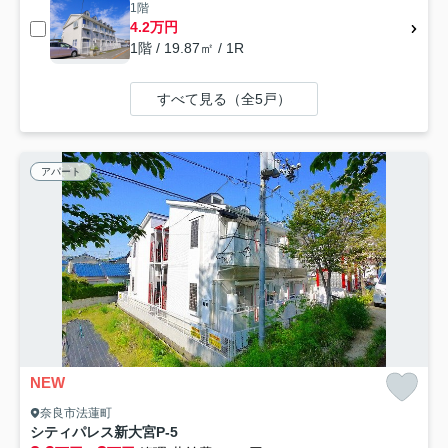
1階
4.2万円
1階 / 19.87㎡ / 1R
すべて見る（全5戸）
アパート
NEW
奈良市法蓮町
シティパレス新大宮P-5