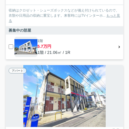
収納はクロゼット・シューズボックスなどが備え付けられているので、
衣類や日用品の収納に重宝します。来客時にはTVインターホ...
もっと見
る
募集中の部屋
1階
5.7万円
1階 / 21.06㎡ / 1R
アパート