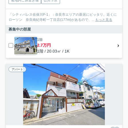
敷地内ごみ置き場
公共下水
「シティパレス佐保川P-1」：奈良市エリアの新居にピッタリ。近くに
ローソン 奈良南紀寺町一丁目店(177m)があるので、...
もっと見る
募集中の部屋
1階
2.7万円
1階 / 20.03㎡ / 1K
アパート