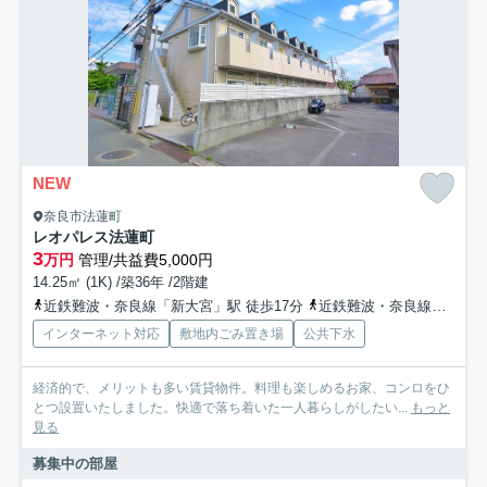
NEW
奈良市法蓮町
レオパレス法蓮町
3
万円
管理/共益費5,000円
14.25㎡ (1K) /築36年 /2階建
近鉄難波・奈良線「新大宮」駅 徒歩17分
近鉄難波・奈良線「近鉄奈良」駅 徒歩17分
インターネット対応
敷地内ごみ置き場
公共下水
経済的で、メリットも多い賃貸物件。料理も楽しめるお家、コンロをひ
とつ設置いたしました。快適で落ち着いた一人暮らしがしたい...
もっと
見る
募集中の部屋