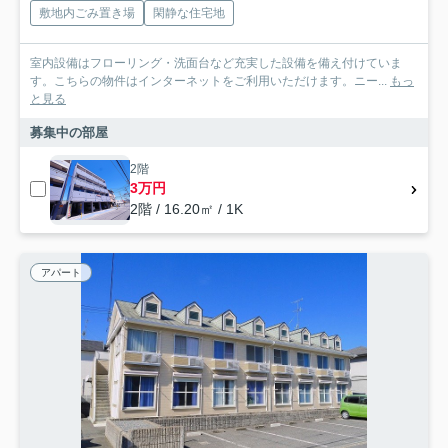
敷地内ごみ置き場
閑静な住宅地
室内設備はフローリング・洗面台など充実した設備を備え付けていま
す。こちらの物件はインターネットをご利用いただけます。ニー...
もっ
と見る
募集中の部屋
2階
3万円
2階 / 16.20㎡ / 1K
アパート