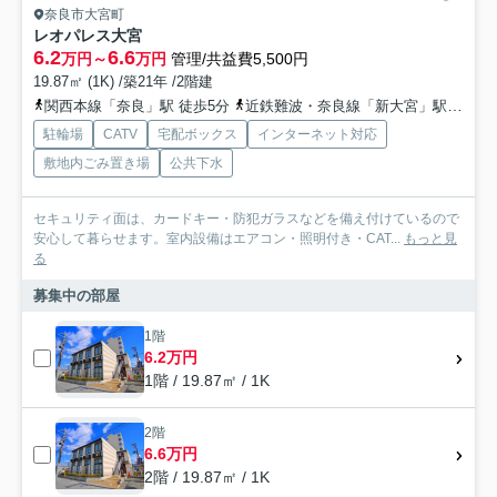
奈良市大宮町
レオパレス大宮
6.2
6.6
万円～
万円
管理/共益費5,500円
19.87㎡ (1K) /築21年 /2階建
関西本線「奈良」駅 徒歩5分
近鉄難波・奈良線「新大宮」駅 徒歩9分
駐輪場
CATV
宅配ボックス
インターネット対応
敷地内ごみ置き場
公共下水
セキュリティ面は、カードキー・防犯ガラスなどを備え付けているので
安心して暮らせます。室内設備はエアコン・照明付き・CAT...
もっと見
る
募集中の部屋
1階
6.2万円
1階 / 19.87㎡ / 1K
2階
6.6万円
2階 / 19.87㎡ / 1K