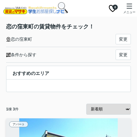
0
メニュー
恋の窪東町の賃貸物件をチェック！
恋の窪東町
変更
条件から探す
変更
おすすめのエリア
1
棟
3
件
アパート