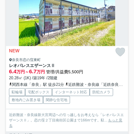
NEW
奈良市恋の窪東町
レオパレスエザーンスⅡ
6.4
6.7
万円～
万円
管理/共益費5,500円
20.28㎡ (1K) /築19年 /2階建
関西本線「奈良」駅 徒歩21分
近鉄難波・奈良線「近鉄奈良」駅 バス14分 奈良交通「恋の窪町」 停歩5分
駐輪場
宅配ボックス
インターネット対応
防犯カメラ
敷地内ごみ置き場
閑静な住宅地
近鉄難波・奈良線新大宮周辺への引っ越しをお考えなら「レオパレスエ
ザーンスⅡ」。恋の窪２丁目南街区公園まで166mです。駐...
もっと見
る