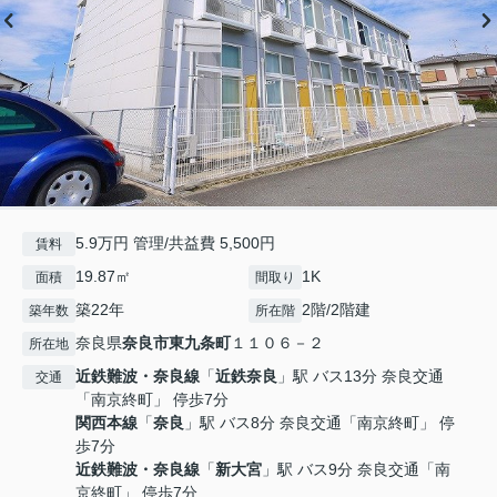
5.9万円 管理/共益費 5,500円
賃料
19.87㎡
1K
面積
間取り
築22年
2階/2階建
築年数
所在階
奈良県
奈良市
東九条町
１１０６－２
所在地
近鉄難波・奈良線
「
近鉄奈良
」駅 バス13分 奈良交通
交通
「南京終町」 停歩7分
関西本線
「
奈良
」駅 バス8分 奈良交通「南京終町」 停
歩7分
近鉄難波・奈良線
「
新大宮
」駅 バス9分 奈良交通「南
京終町」 停歩7分