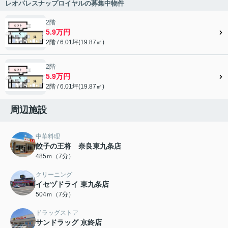
レオパレスナップロイヤルの募集中物件
2階
5.9万円
2階 / 6.01坪(19.87㎡)
2階
5.9万円
2階 / 6.01坪(19.87㎡)
周辺施設
中華料理
餃子の王将 奈良東九条店
485ｍ（7分）
クリーニング
イセヅドライ 東九条店
504ｍ（7分）
ドラッグストア
サンドラッグ 京終店