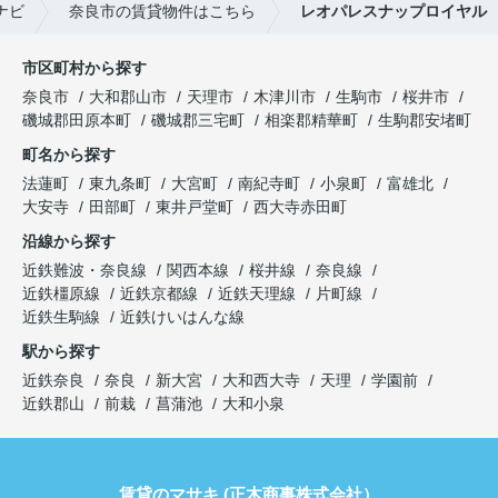
ナビ
奈良市の賃貸物件はこちら
レオパレスナップロイヤル
市区町村から探す
奈良市
大和郡山市
天理市
木津川市
生駒市
桜井市
磯城郡田原本町
磯城郡三宅町
相楽郡精華町
生駒郡安堵町
町名から探す
法蓮町
東九条町
大宮町
南紀寺町
小泉町
富雄北
大安寺
田部町
東井戸堂町
西大寺赤田町
沿線から探す
近鉄難波・奈良線
関西本線
桜井線
奈良線
近鉄橿原線
近鉄京都線
近鉄天理線
片町線
近鉄生駒線
近鉄けいはんな線
駅から探す
近鉄奈良
奈良
新大宮
大和西大寺
天理
学園前
近鉄郡山
前栽
菖蒲池
大和小泉
賃貸のマサキ (正木商事株式会社）