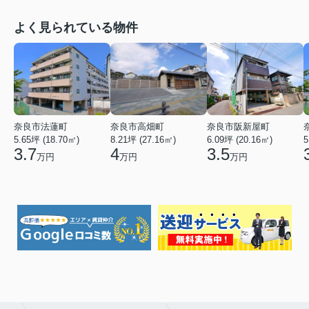
よく見られている物件
奈良市法蓮町
奈良市高畑町
奈良市阪新屋町
5.65坪 (18.70㎡)
8.21坪 (27.16㎡)
6.09坪 (20.16㎡)
5
3.7
4
3.5
万円
万円
万円