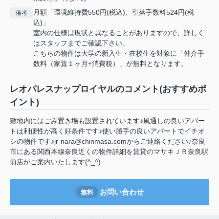
月額「環境維持費550円(税込)、引落手数料524円(税
備考
込)」
室内の仕様は現状と異なることがありますので、詳しく
はスタッフまでご確認下さい。
こちらの物件は大学の新入生・在校生を対象に「仲介手
数料（家賃１ヶ月+消費税）」が無料となります。
レオパレスナップロイヤルのコメント(おすすめポ
イント)
敷地内にはごみ置き場も設置されています♪風通しの良いアパー
トは利便性が高く好条件です♪使い勝手の良いアパートでイチオ
シの物件です♪jr-nara@chinmasa.comからご連絡ください♪奈良
市にある関西本線奈良近くの物件詳細を賃貸のマサキＪＲ奈良駅
前店がご案内いたします(^_^)
お問い合わせ
無料