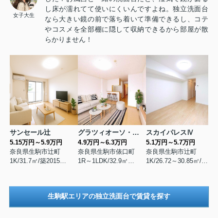
し床が濡れてて使いにくいんですよね。独立洗面台
女子大生
なら大きい鏡の前で落ち着いて準備できるし、コテ
やコスメを全部棚に隠して収納できるから部屋が散
らかりません！
サンセール辻
グラツィオーソ・エテルノ
スカイパレスⅣ
5.15万円～5.9万円
4.9万円～6.3万円
5.1万円～5.7万円
奈良県生駒市辻町
奈良県生駒市俵口町
奈良県生駒市辻町
1K/31.7㎡/築2015年2月
1R～1LDK/32.9㎡～42.37㎡/築2009年2月
1K/26.72～30.85㎡/築2016年8月
生駒駅エリアの独立洗面台で賃貸を探す