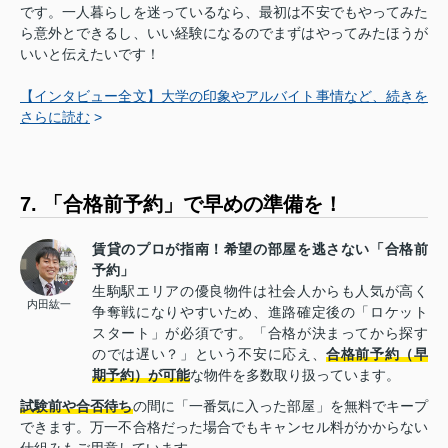
です。一人暮らしを迷っているなら、最初は不安でもやってみた
ら意外とできるし、いい経験になるのでまずはやってみたほうが
いいと伝えたいです！
【インタビュー全文】大学の印象やアルバイト事情など、続きを
さらに読む
>
7. 「合格前予約」で早めの準備を！
賃貸のプロが指南！希望の部屋を逃さない「合格前
予約」
生駒駅エリアの優良物件は社会人からも人気が高く
内田紘一
争奪戦になりやすいため、進路確定後の「ロケット
スタート」が必須です。「合格が決まってから探す
のでは遅い？」という不安に応え、
合格前予約（早
期予約）が可能
な物件を多数取り扱っています。
試験前や合否待ち
の間に「一番気に入った部屋」を無料でキープ
できます。万一不合格だった場合でもキャンセル料がかからない