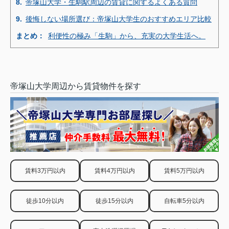
8.
帝塚山大学・生駒駅周辺の賃貸に関するよくある質問
9.
後悔しない場所選び：帝塚山大学生のおすすめエリア比較
まとめ：
利便性の極み「生駒」から、充実の大学生活へ。
帝塚山大学周辺から賃貸物件を探す
賃料3万円以内
賃料4万円以内
賃料5万円以内
徒歩10分以内
徒歩15分以内
自転車5分以内