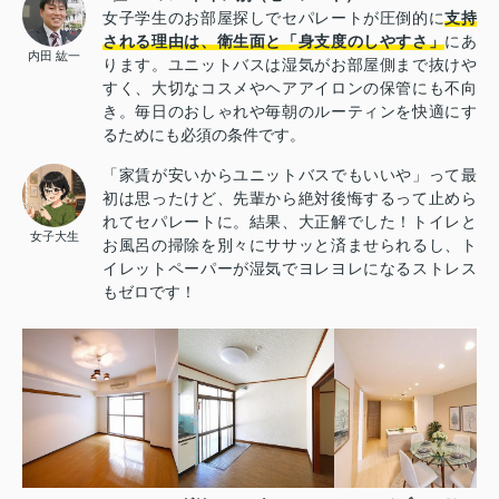
女子学生のお部屋探しでセパレートが圧倒的に
支持
される理由は、衛生面と「身支度のしやすさ」
にあ
内田 紘一
ります。ユニットバスは湿気がお部屋側まで抜けや
すく、大切なコスメやヘアアイロンの保管にも不向
き。毎日のおしゃれや毎朝のルーティンを快適にす
るためにも必須の条件です。
「家賃が安いからユニットバスでもいいや」って最
初は思ったけど、先輩から絶対後悔するって止めら
れてセパレートに。結果、大正解でした！トイレと
女子大生
お風呂の掃除を別々にササッと済ませられるし、ト
イレットペーパーが湿気でヨレヨレになるストレス
もゼロです！