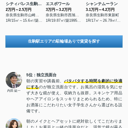
シティパレス生駒P-2
エスポワール
シャンテムーラン
2万円～2.5万円
3万円～3.2万円
3.1万円～4.2万円
奈良県生駒市山崎新町
奈良県生駒市西旭ケ丘
奈良県生駒市東新町
1R/15㎡～15.6㎡/築1990年8月
1R/19.87㎡/築1995年3月
1R/17㎡～26.79㎡/築1988年4月
生駒駅エリアの駐輪場ありで賃貸を探す
5位：独立洗面台
朝の実習や講義前、
バタバタする時間を劇的に快適
にする
のが独立洗面台です。お風呂の湿気を気にせ
内田 紘一
ず大きな鏡が使え、収納力も抜群。スキンケア用品
やヘアアイロンをスッキリまとめられるため、特に
お洒落にこだわりたい女子学生さんから選ばれる設
備です。
朝のメイクとヘアセットに絶対欲しくてこだわりま
した！お風呂と一緒の洗面台だと、湿気で鏡が曇る