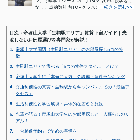
ン。毎年学生シーズンには150名以上の接客をこ
なし、成約数社内TOPクラスの実績を持つ。特
に、帝塚山大学の学生寮事情や一人暮らし知恵袋
などの「情報通」として知名度も高く、下宿先の
安心・安全な住環境の提供とコスパ重視を目標に
目次：帝塚山大学「生駒駅エリア」賃貸下宿ガイド｜失
掲げ、大学賃貸の専門性意識はTOPクラスと自負
敗しないお部屋選びを専門家が解説！
する。
1.
帝塚山大学周辺（生駒駅エリア）のお部屋探し5つの特
内田紘一のプロフィール>>
徴！
2.
生駒駅エリアで選べる「5つの物件スタイル」とは？
3.
帝塚山大学生に「本当に人気」の設備・条件ランキング
4.
交通利便性の真実：生駒駅からキャンパスまでの「最強ア
クセス」
5.
生活利便性と学習環境：具体的な店名と施設
6.
先輩が語る！帝塚山大学生のお部屋探しと一人暮らしのリ
アル！
7.
「合格前予約」で早めの準備を！