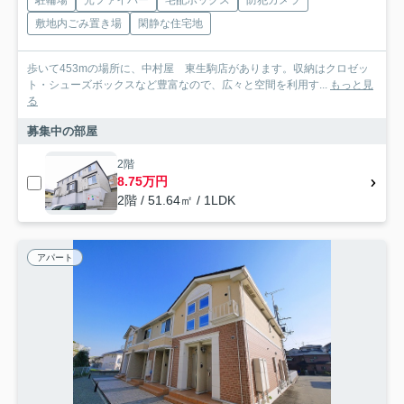
駐輪場
光ファイバー
宅配ボックス
防犯カメラ
敷地内ごみ置き場
閑静な住宅地
歩いて453mの場所に、中村屋 東生駒店があります。収納はクロゼッ
ト・シューズボックスなど豊富なので、広々と空間を利用す...
もっと見
る
募集中の部屋
2階
8.75万円
2階 / 51.64㎡ / 1LDK
アパート