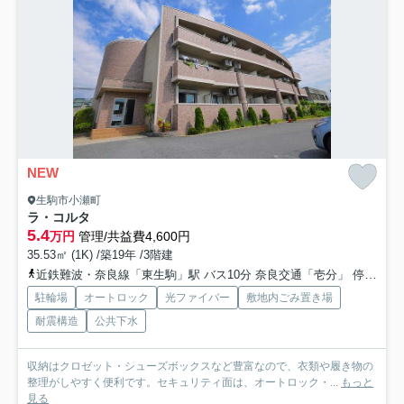
NEW
生駒市小瀬町
ラ・コルタ
5.4
万円
管理/共益費4,600円
35.53㎡ (1K) /築19年 /3階建
近鉄難波・奈良線「東生駒」駅 バス10分 奈良交通「壱分」 停歩16分
駐輪場
オートロック
光ファイバー
敷地内ごみ置き場
耐震構造
公共下水
収納はクロゼット・シューズボックスなど豊富なので、衣類や履き物の
整理がしやすく便利です。セキュリティ面は、オートロック・...
もっと
見る