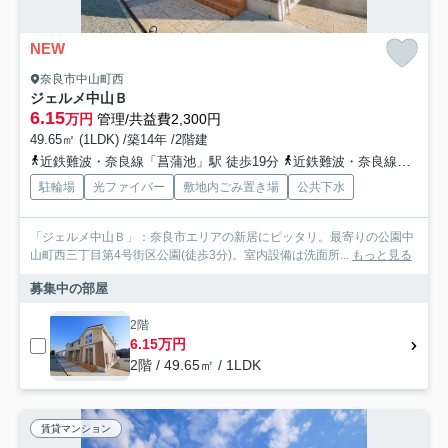
NEW
奈良市中山町西
ジェルメ中山Ｂ
6.15
万円
管理/共益費2,300円
49.65㎡ (1LDK) /築14年 /2階建
近鉄難波・奈良線「菖蒲池」駅 徒歩19分
近鉄難波・奈良線「学園前」駅 徒歩25分
駐輪場
光ファイバー
敷地内ごみ置き場
公共下水
「ジェルメ中山Ｂ」：奈良市エリアの新居にピッタリ。最寄りの公園中
山町西三丁目第4号街区公園(徒歩3分)。室内設備は洗面所...
もっと見る
募集中の部屋
2階
6.15万円
2階 / 49.65㎡ / 1LDK
賃貸マンション