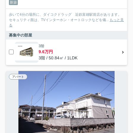
新築
歩いて4分の場所に、ダイコクドラッグ 近鉄富雄駅前店があります。
セキュリティ面は、TVインターホン・オートロックなどを備...
もっと見
る
募集中の部屋
3階
9.6万円
3階 / 50.84㎡ / 1LDK
アパート