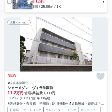
6.1万円
3階 / 25.06㎡ / 1K
賃貸マンション
NEW
奈良市学園北
シャーメゾン ヴィラ学園前
11.2
万円
管理/共益費9,000円
51.20㎡ (1LDK) /築1年 /3階建
近鉄難波・奈良線「学園前」駅 徒歩5分
近鉄難波・奈良線「菖蒲池」駅 徒歩18分
駐輪場
オートロック
エレベーター
CATV
光ファイバー