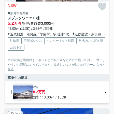
NEW
奈良市百楽園
メゾンソワニエＢ棟
5.2
万円
管理/共益費3,000円
43.00㎡ (1LDK) /築33年 /2階建
近鉄難波・奈良線「学園前」駅 徒歩18分
近鉄難波・奈良線「富雄」駅 徒歩14分
駐輪場
宅配ボックス
インターネット対応
敷地内ごみ置き場
公共下水
室内設備は照明付き・ネット使用料不要など豊富に揃っており、過ごし
やすいお部屋になっております。風通しのよさが魅力のアパー...
もっと
見る
募集中の部屋
2階
5.2万円
2階 / 43.00㎡ / 1LDK
アパート