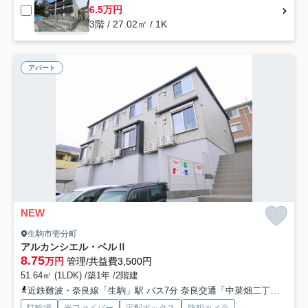
6.5万円
3階 / 27.02㎡ / 1K
アパート
NEW
生駒市壱分町
アルカンシエル・ベルⅡ
8.75
万円
管理/共益費3,500円
51.64㎡ (1LDK) /築1年 /2階建
近鉄難波・奈良線「生駒」駅 バス7分 奈良交通「中菜畑二丁目」 停歩24分