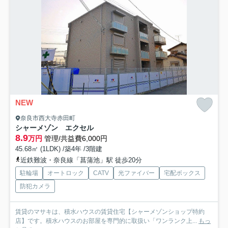
NEW
奈良市西大寺赤田町
シャーメゾン エクセル
8.9
万円
管理/共益費6,000円
45.68㎡ (1LDK) /築4年 /3階建
近鉄難波・奈良線「菖蒲池」駅 徒歩20分
駐輪場
オートロック
CATV
光ファイバー
宅配ボックス
防犯カメラ
賃貸のマサキは、積水ハウスの賃貸住宅【シャーメゾンショップ特約
店】です。積水ハウスのお部屋を専門的に取扱い「ワンランク上...
もっ