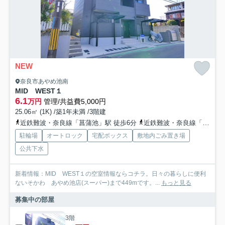
NEW
奈良市あやめ池南
MID WEST１
6.1
万円
管理/共益費5,000円
25.06㎡ (1K) /築1年未満 /3階建
近鉄難波・奈良線「菖蒲池」駅 徒歩6分
近鉄難波・奈良線「学園前」駅 徒歩11分
駐輪場
オートロック
宅配ボックス
敷地内ごみ置き場
公共下水
新着情報：MID WEST１の空室情報ならコチラ。日々の暮らしに便利
ないそかわ あやめ池店(スーパー)まで449mです。...
もっと見る
募集中の部屋
3階