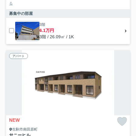
る
募集中の部屋
3階
6.1万円
3階 / 26.09㎡ / 1K
アパート
NEW
生駒市南田原町
サニーヒル