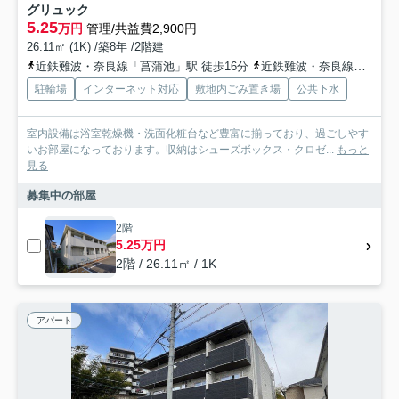
グリュック
5.25
万円
管理/共益費2,900円
26.11㎡ (1K) /築8年 /2階建
近鉄難波・奈良線「菖蒲池」駅 徒歩16分
近鉄難波・奈良線「学園前」駅 徒歩30分
駐輪場
インターネット対応
敷地内ごみ置き場
公共下水
室内設備は浴室乾燥機・洗面化粧台など豊富に揃っており、過ごしやす
いお部屋になっております。収納はシューズボックス・クロゼ...
もっと
見る
募集中の部屋
2階
5.25万円
2階 / 26.11㎡ / 1K
アパート