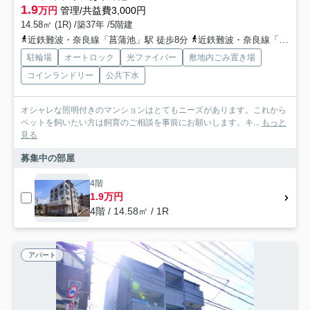
1.9
万円
管理/共益費3,000円
14.58㎡ (1R) /築37年 /5階建
近鉄難波・奈良線「菖蒲池」駅 徒歩8分
近鉄難波・奈良線「学園前」駅 徒歩23分
駐輪場
オートロック
光ファイバー
敷地内ごみ置き場
コインランドリー
公共下水
オシャレな照明付きのマンションはとてもニーズがあります。これから
ペットを飼いたい方は飼育のご相談を事前にお願いします。キ...
もっと
見る
募集中の部屋
4階
1.9万円
4階 / 14.58㎡ / 1R
アパート