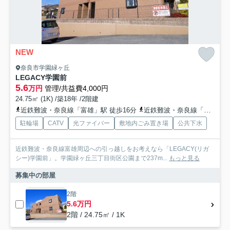
NEW
奈良市学園緑ヶ丘
LEGACY学園前
5.6
万円
管理/共益費4,000円
24.75㎡ (1K) /築18年 /2階建
近鉄難波・奈良線「富雄」駅 徒歩16分
近鉄難波・奈良線「学園前」駅 徒歩12分
駐輪場
CATV
光ファイバー
敷地内ごみ置き場
公共下水
近鉄難波・奈良線富雄周辺への引っ越しをお考えなら「LEGACY(リガ
シー)学園前」。学園緑ヶ丘三丁目街区公園まで237m...
もっと見る
募集中の部屋
2階
5.6万円
2階 / 24.75㎡ / 1K