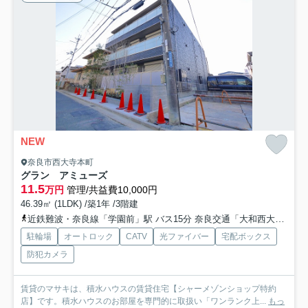
NEW
奈良市西大寺本町
グラン アミューズ
11.5
万円
管理/共益費10,000円
46.39㎡ (1LDK) /築1年 /3階建
近鉄難波・奈良線「学園前」駅 バス15分 奈良交通「大和西大寺駅南口」 停歩6分
駐輪場
オートロック
CATV
光ファイバー
宅配ボックス
防犯カメラ
賃貸のマサキは、積水ハウスの賃貸住宅【シャーメゾンショップ特約
店】です。積水ハウスのお部屋を専門的に取扱い「ワンランク上...
もっ