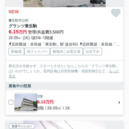
NEW
生駒市辻町
グランツ東生駒
6.15
万円
管理/共益費3,500円
26.09㎡ (1K) /築5年 /3階建
近鉄難波・奈良線「東生駒」駅 徒歩9分
近鉄難波・奈良線「生駒」駅 徒歩23分
駐輪場
光ファイバー
敷地内ごみ置き場
公共下水
新生活を失敗せず、スタートさせたいならこちらの「グランツ東生駒」
はいかがでしょうか。室内設備は浴室乾燥機・洗面所独立など...
もっと
見る
募集中の部屋
3階
6.15万円
3階 / 26.09㎡ / 1K
賃貸マンション