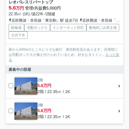
レオパレスリバートップ
5.6
万円
管理/共益費5,000円
22.35㎡ (1K) /築22年 /2階建
近鉄難波・奈良線「東生駒」駅 徒歩7分
近鉄難波・奈良線「生駒」駅 徒歩16分
駐輪場
宅配ボックス
インターネット対応
敷地内ごみ置き場
公共下水
家から440mのところにりそな銀行 東生駒支店があります。共用部に
は宅配ボックスが備え付けられているため、好きなタイミン...
もっと見
る
募集中の部屋
2階
5.6万円
2階 / 22.35㎡ / 1K
2階
5.6万円
2階 / 22.35㎡ / 1K