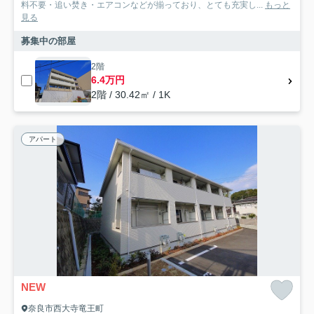
料不要・追い焚き・エアコンなどが揃っており、とても充実し...
もっと
見る
募集中の部屋
2階
6.4万円
2階 / 30.42㎡ / 1K
アパート
NEW
奈良市西大寺竜王町