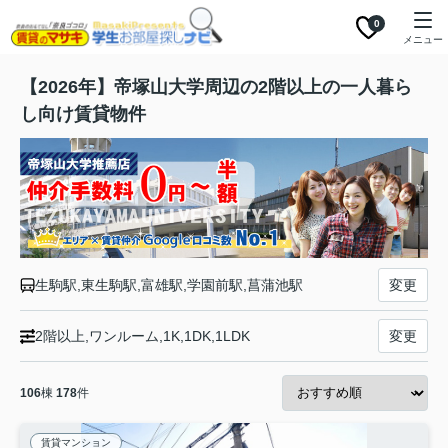
0
メニュー
【2026年】帝塚山大学周辺の2階以上の一人暮ら
し向け賃貸物件
生駒駅,東生駒駅,富雄駅,学園前駅,菖蒲池駅
変更
2階以上,ワンルーム,1K,1DK,1LDK
変更
106
棟
178
件
賃貸マンション