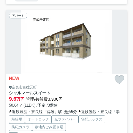
アパート
NEW
奈良市富雄元町
シャルマールスイート
9.6
万円
管理/共益費3,900円
50.84㎡ (1LDK) /予定 /3階建
近鉄難波・奈良線「富雄」駅 徒歩5分
近鉄難波・奈良線「学園前」駅 徒歩21分
駐輪場
オートロック
光ファイバー
宅配ボックス
防犯カメラ
敷地内ごみ置き場