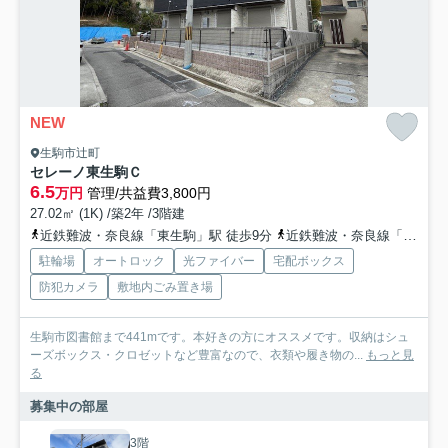
NEW
生駒市辻町
セレーノ東生駒Ｃ
6.5
万円
管理/共益費3,800円
27.02㎡ (1K) /築2年 /3階建
近鉄難波・奈良線「東生駒」駅 徒歩9分
近鉄難波・奈良線「生駒」駅 徒歩23分
駐輪場
オートロック
光ファイバー
宅配ボックス
防犯カメラ
敷地内ごみ置き場
生駒市図書館まで441mです。本好きの方にオススメです。収納はシュ
ーズボックス・クロゼットなど豊富なので、衣類や履き物の...
もっと見
る
募集中の部屋
3階