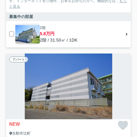
す。インターネット有り物件。お車をお持ちの方へ。機能的な自...
もっ
と見る
募集中の部屋
2階
5.8万円
2階 / 31.50㎡ / 1DK
アパート
NEW
生駒市辻町