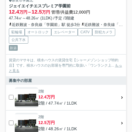
奈良市学園北
ジェイエイチエスプレミア学園前
12.4
12.5
万円～
万円
管理/共益費12,000円
47.74㎡～48.26㎡ (1LDK) /予定 /3階建
近鉄難波・奈良線「学園前」駅 徒歩3分
近鉄難波・奈良線「菖蒲池」駅 徒歩18分
駐輪場
オートロック
エレベーター
CATV
防犯カメラ
公共下水
新築
賃貸のマサキは、積水ハウスの賃貸住宅【シャーメゾンショップ特約
店】です。積水ハウスのお部屋を専門的に取扱い「ワンランク上...
もっ
と見る
募集中の部屋
2階
12.4万円
2階 / 47.74㎡ / 1LDK
2階
12.5万円
2階 / 48.26㎡ / 1LDK