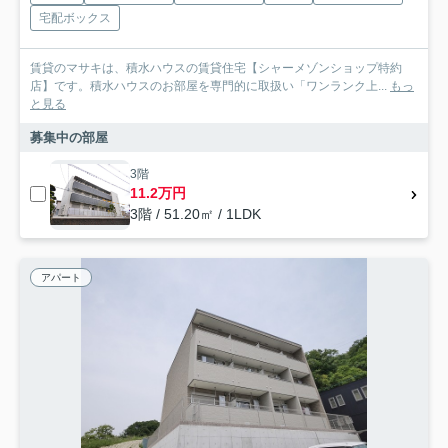
宅配ボックス
賃貸のマサキは、積水ハウスの賃貸住宅【シャーメゾンショップ特約
店】です。積水ハウスのお部屋を専門的に取扱い「ワンランク上...
もっ
と見る
募集中の部屋
3階
11.2万円
3階 / 51.20㎡ / 1LDK
アパート