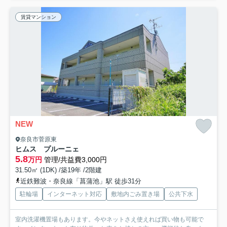
賃貸マンション
NEW
奈良市菅原東
ヒムス プルーニェ
5.8
万円
管理/共益費3,000円
31.50㎡ (1DK) /築19年 /2階建
近鉄難波・奈良線「菖蒲池」駅 徒歩31分
駐輪場
インターネット対応
敷地内ごみ置き場
公共下水
室内洗濯機置場もあります。今やネットさえ使えれば買い物も可能で