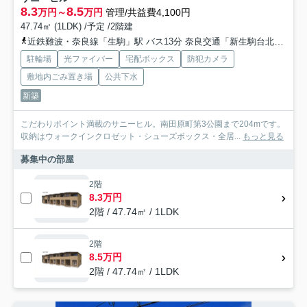
8.3
8.5
万円～
万円
管理/共益費4,100円
47.74㎡ (1LDK) /予定 /2階建
近鉄難波・奈良線「生駒」駅 バス13分 奈良交通「新生駒台北口」 停歩6分
駐輪場
光ファイバー
宅配ボックス
防犯カメラ
敷地内ごみ置き場
公共下水
新築
こだわりポイント満載のサニーヒル。南田原町第3公園まで204mです。
収納はウォークインクロゼット・シューズボックス・全居...
もっと見る
募集中の部屋
2階
8.3万円
2階 / 47.74㎡ / 1LDK
2階
8.5万円
2階 / 47.74㎡ / 1LDK