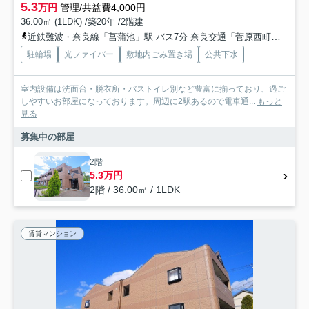
5.3
万円
管理/共益費4,000円
36.00㎡ (1LDK) /築20年 /2階建
近鉄難波・奈良線「菖蒲池」駅 バス7分 奈良交通「菅原西町」 停歩5分
駐輪場
光ファイバー
敷地内ごみ置き場
公共下水
室内設備は洗面台・脱衣所・バストイレ別など豊富に揃っており、過ご
しやすいお部屋になっております。周辺に2駅あるので電車通...
もっと
見る
募集中の部屋
2階
5.3万円
2階 / 36.00㎡ / 1LDK
賃貸マンション