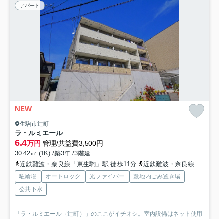
アパート
NEW
生駒市辻町
ラ・ルミエール
6.4
万円
管理/共益費3,500円
30.42㎡ (1K) /築3年 /3階建
近鉄難波・奈良線「東生駒」駅 徒歩11分
近鉄難波・奈良線「生駒」駅 徒歩23分
駐輪場
オートロック
光ファイバー
敷地内ごみ置き場
公共下水
「ラ・ルミエール（辻町）」のここがイチオシ。室内設備はネット使用