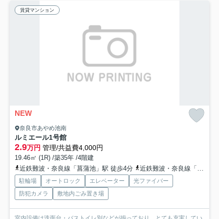
賃貸マンション
NEW
奈良市あやめ池南
ルミエール1号館
2.9
万円
管理/共益費4,000円
19.46㎡ (1R) /築35年 /4階建
近鉄難波・奈良線「菖蒲池」駅 徒歩4分
近鉄難波・奈良線「学園前」駅 徒歩15分
駐輪場
オートロック
エレベーター
光ファイバー
防犯カメラ
敷地内ごみ置き場
室内設備は洗面台・バストイレ別などが揃っており、とても充実してい