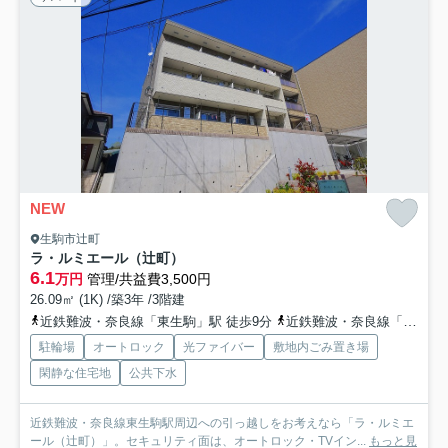
NEW
生駒市辻町
ラ・ルミエール（辻町）
6.1
万円
管理/共益費3,500円
26.09㎡ (1K) /築3年 /3階建
近鉄難波・奈良線「東生駒」駅 徒歩9分
近鉄難波・奈良線「生駒」駅 徒歩18分
駐輪場
オートロック
光ファイバー
敷地内ごみ置き場
閑静な住宅地
公共下水
近鉄難波・奈良線東生駒駅周辺への引っ越しをお考えなら「ラ・ルミエ
ール（辻町）」。セキュリティ面は、オートロック・TVイン...
もっと見