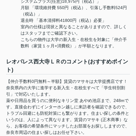
システムプラス(任意)18,975円（税込）」
月額 「環境維持費 550円（税込）、引落し手数料524円
（税込）」
退去時 「基本清掃料41800円（税込）必要」
室内の仕様は現状と異なることがありますので、詳しく
はスタッフまでご確認下さい。
こちらの物件は大学の新入生・在校生を対象に「仲介手
数料（家賃１ヶ月+消費税）」が半額となります。
レオパレス西大寺ＬＲのコメント(おすすめポイン
ト)
【仲介手数料0円無料～半額】賃貸のマサキは大学提携店です！
奈良県内の大学に進学する新入生・在校生すべて「学生特別割
引」で対応いたします。
薬や日用品を買うのに便利なキリン堂 あやめ池店まで、248mで
す。直接会わずにインターホン越しに来訪者を確認できるので、
トラブル回避にも防犯対策にも繋がります。住まい探しの条件と
いうのは、人によって異なります。賃貸のマサキ (正木商事）な
ら、お客様の希望条件にマッチしたお部屋をお探ししますので、
奈良市周辺の住まい探しはお任せ下さい。