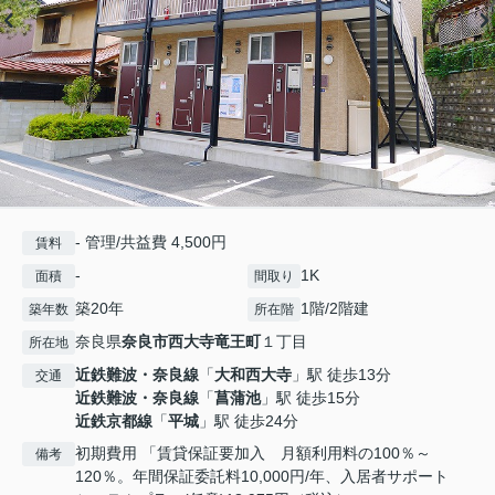
- 管理/共益費 4,500円
賃料
-
1K
面積
間取り
築20年
1階/2階建
築年数
所在階
奈良県
奈良市
西大寺竜王町
１丁目
所在地
近鉄難波・奈良線
「
大和西大寺
」駅 徒歩13分
交通
近鉄難波・奈良線
「
菖蒲池
」駅 徒歩15分
近鉄京都線
「
平城
」駅 徒歩24分
初期費用 「賃貸保証要加入 月額利用料の100％～
備考
120％。年間保証委託料10,000円/年、入居者サポート