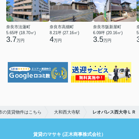
奈良市法蓮町
奈良市高畑町
奈良市阪新屋町
5.65坪 (18.70㎡)
8.21坪 (27.16㎡)
6.09坪 (20.16㎡)
5
3.7
4
3.5
万円
万円
万円
市の賃貸物件はこちら
大和西大寺駅
レオパレス西大寺ＬＲ
賃貸のマサキ (正木商事株式会社）