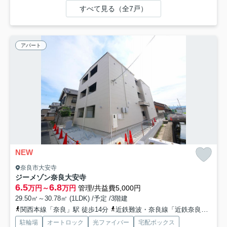
すべて見る（全7戸）
アパート
NEW
奈良市大安寺
ジーメゾン奈良大安寺
6.5
6.8
万円～
万円
管理/共益費5,000円
29.50㎡～30.78㎡ (1LDK) /予定 /3階建
関西本線「奈良」駅 徒歩14分
近鉄難波・奈良線「近鉄奈良」駅 バス10分 奈良交通「春日中学校」 停歩8分
駐輪場
オートロック
光ファイバー
宅配ボックス