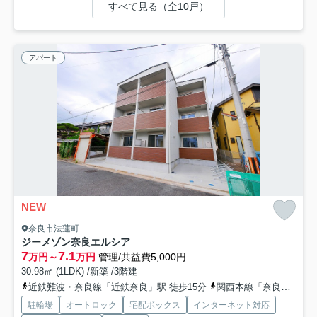
すべて見る（全10戸）
アパート
NEW
奈良市法蓮町
ジーメゾン奈良エルシア
7
7.1
万円～
万円
管理/共益費5,000円
30.98㎡ (1LDK) /新築 /3階建
近鉄難波・奈良線「近鉄奈良」駅 徒歩15分
関西本線「奈良」駅 徒歩16分
駐輪場
オートロック
宅配ボックス
インターネット対応