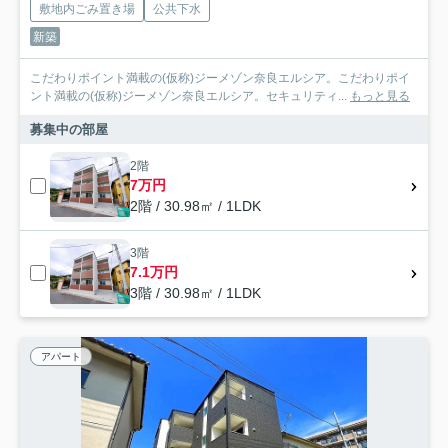
敷地内ごみ置き場
公共下水
新築
こだわりポイント満載の(仮称)ジーメゾン奈良エルシア。こだわりポイ
ント満載の(仮称)ジーメゾン奈良エルシア。セキュリティ...
もっと見る
募集中の部屋
2階
7万円
2階 / 30.98㎡ / 1LDK
3階
7.1万円
3階 / 30.98㎡ / 1LDK
アパート