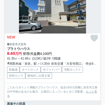
NEW
奈良市大安寺
プラトウハウス
8.65
万円
管理/共益費4,100円
41.30㎡～41.68㎡ (1LDK) /築2年 /3階建
関西本線「奈良」駅 バス20分 奈良交通「大安寺西口」 停歩9分
近
駐輪場
オートロック
光ファイバー
宅配ボックス
防犯カメラ
敷地内ごみ置き場
こだわりポイント満載のプラトウハウス。徒歩18分の距離に奈良市立春
日中学校があるのも魅力。お風呂に入っているときに宅配業...
もっと見
る
募集中の部屋