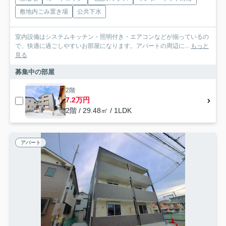
敷地内ごみ置き場
公共下水
室内設備はシステムキッチン・照明付き・エアコンなどが揃っているの
で、快適に過ごしやすいお部屋になります。アパートの周辺に...
もっと
見る
募集中の部屋
2階
7.2万円
2階 / 29.48㎡ / 1LDK
アパート