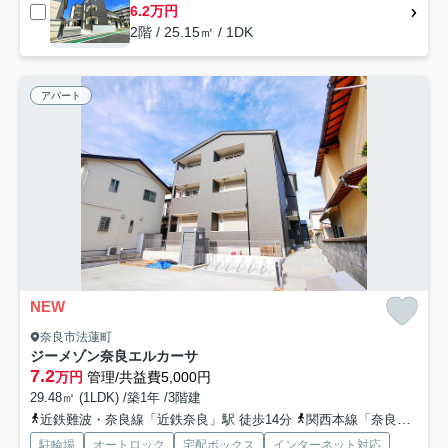
6.2万円
2階 / 25.15㎡ / 1DK
アパート
NEW
奈良市法蓮町
ジーメゾン奈良エルカーサ
7.2
万円
管理/共益費5,000円
29.48㎡ (1LDK) /築1年 /3階建
近鉄難波・奈良線「近鉄奈良」駅 徒歩14分
関西本線「奈良」駅 徒歩19分
駐輪場
オートロック
宅配ボックス
インターネット対応