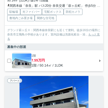
50.14㎡ (1LDK) /築1年 /2階建
関西本線「奈良」駅 バス20分 奈良交通「萩ヶ丘町」 停歩5分
近鉄難
駐輪場
光ファイバー
宅配ボックス
防犯カメラ
敷地内ごみ置き場
閑静な住宅地
グランド萩ヶ丘Ⅱ：関西本線奈良駅にも近くて便利。徒歩16分の場所に
奈良市立飛鳥小学校があります。室内設備は洗面化粧台・浴...
もっと見
る
募集中の部屋
1階
7.55万円
1階 / 50.14㎡ / 1LDK
アパート