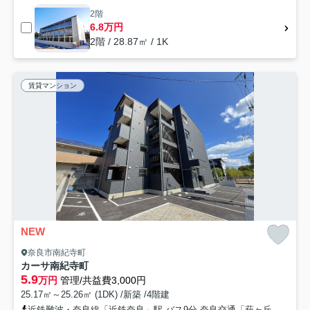
2階
6.8万円
2階 / 28.87㎡ / 1K
賃貸マンション
NEW
奈良市南紀寺町
カーサ南紀寺町
5.9
万円
管理/共益費3,000円
25.17㎡～25.26㎡ (1DK) /新築 /4階建
近鉄難波・奈良線「近鉄奈良」駅 バス9分 奈良交通「萩ヶ丘町」 停歩6分