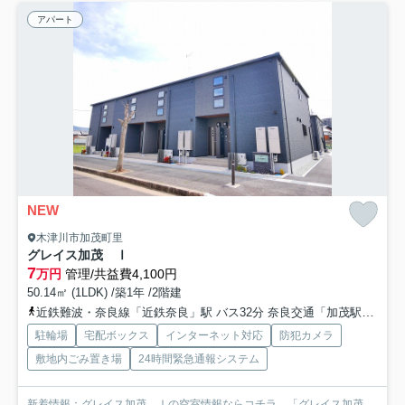
アパート
NEW
木津川市加茂町里
グレイス加茂 Ⅰ
7
万円
管理/共益費4,100円
50.14㎡ (1LDK) /築1年 /2階建
近鉄難波・奈良線「近鉄奈良」駅 バス32分 奈良交通「加茂駅〔東口〕」 停歩13分
駐輪場
宅配ボックス
インターネット対応
防犯カメラ
敷地内ごみ置き場
24時間緊急通報システム
新着情報：グレイス加茂 Ⅰの空室情報ならコチラ。「グレイス加茂