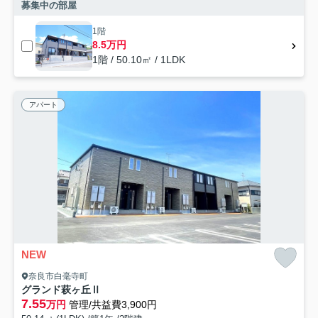
募集中の部屋
1階
8.5万円
1階 / 50.10㎡ / 1LDK
アパート
NEW
奈良市白毫寺町
グランド萩ヶ丘Ⅱ
7.55
万円
管理/共益費3,900円