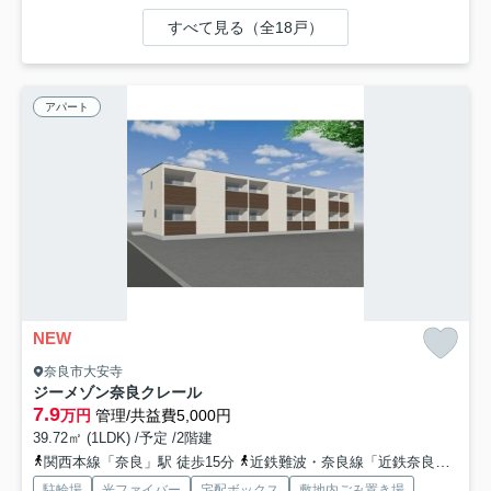
すべて見る（全18戸）
アパート
NEW
奈良市大安寺
ジーメゾン奈良クレール
7.9
万円
管理/共益費5,000円
39.72㎡ (1LDK) /予定 /2階建
関西本線「奈良」駅 徒歩15分
近鉄難波・奈良線「近鉄奈良」駅 バス10分 奈良交通「春日中学校」 停歩4分
駐輪場
光ファイバー
宅配ボックス
敷地内ごみ置き場