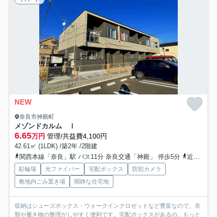
NEW
奈良市神殿町
メゾンドカルム Ⅰ
6.65
万円
管理/共益費4,100円
42.61㎡ (1LDK) /築2年 /2階建
関西本線「奈良」駅 バス11分 奈良交通「神殿」 停歩5分
近鉄難波・奈良線「近鉄奈良」駅 バス15分 奈良交通「神殿」 停歩5分
駐輪場
光ファイバー
宅配ボックス
防犯カメラ
敷地内ごみ置き場
閑静な住宅地
収納はシューズボックス・ウォークインクロゼットなど豊富なので、衣
類や履き物の整理がしやすく便利です。宅配ボックスがあるの...
もっと