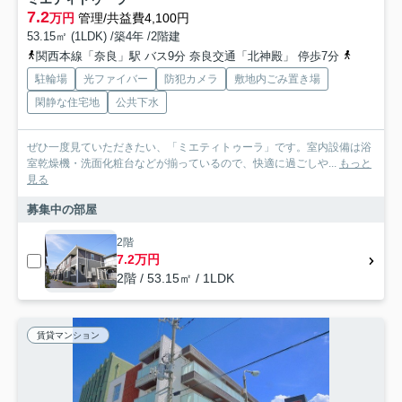
7.2
万円
管理/共益費4,100円
53.15㎡ (1LDK) /築4年 /2階建
関西本線「奈良」駅 バス9分 奈良交通「北神殿」 停歩7分
近鉄難波
駐輪場
光ファイバー
防犯カメラ
敷地内ごみ置き場
閑静な住宅地
公共下水
ぜひ一度見ていただきたい、「ミエティトゥーラ」です。室内設備は浴
室乾燥機・洗面化粧台などが揃っているので、快適に過ごしや...
もっと
見る
募集中の部屋
2階
7.2万円
2階 / 53.15㎡ / 1LDK
賃貸マンション