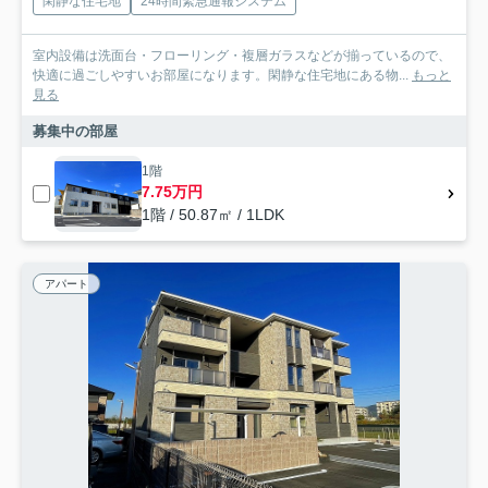
閑静な住宅地
24時間緊急通報システム
室内設備は洗面台・フローリング・複層ガラスなどが揃っているので、
快適に過ごしやすいお部屋になります。閑静な住宅地にある物...
もっと
見る
募集中の部屋
1階
7.75万円
1階 / 50.87㎡ / 1LDK
アパート