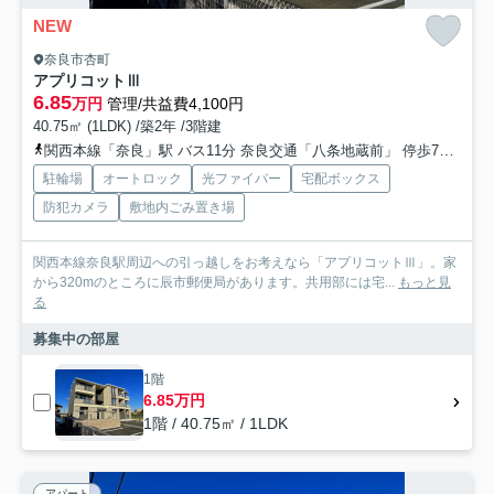
NEW
奈良市杏町
アプリコットⅢ
6.85
万円
管理/共益費4,100円
40.75㎡ (1LDK) /築2年 /3階建
関西本線「奈良」駅 バス11分 奈良交通「八条地蔵前」 停歩7分
近
駐輪場
オートロック
光ファイバー
宅配ボックス
防犯カメラ
敷地内ごみ置き場
関西本線奈良駅周辺への引っ越しをお考えなら「アプリコットⅢ」。家
から320mのところに辰市郵便局があります。共用部には宅...
もっと見
る
募集中の部屋
1階
6.85万円
1階 / 40.75㎡ / 1LDK
アパート