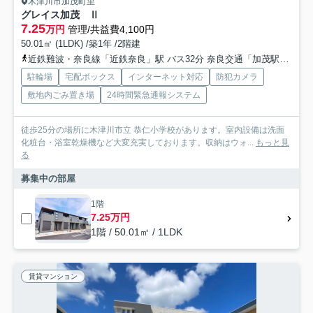
木津川市加茂町里
グレイス加茂 Ⅱ
7.25
万円
管理/共益費4,100円
50.01㎡ (1LDK) /築1年 /2階建
近鉄難波・奈良線「近鉄奈良」駅 バス32分 奈良交通「加茂駅〔東口〕」 停歩13分
駐輪場
宅配ボックス
インターネット対応
防犯カメラ
敷地内ごみ置き場
24時間緊急通報システム
徒歩25分の場所に木津川市立 恭仁小学校があります。室内設備は洗面
化粧台・浴室乾燥機など大変充実しております。収納はウォ...
もっと見
る
募集中の部屋
1階
7.25万円
1階 / 50.01㎡ / 1LDK
賃貸マンション