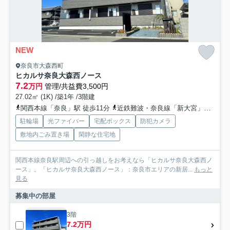
NEW
奈良市大森西町
ヒカルサ奈良大森西ノース
7.2
万円
管理/共益費3,500円
27.02㎡ (1K) /築1年 /3階建
関西本線「奈良」駅 徒歩11分
近鉄難波・奈良線「新大宮」駅 徒歩15分
駐輪場
光ファイバー
宅配ボックス
防犯カメラ
敷地内ごみ置き場
閑静な住宅地
関西本線奈良駅周辺への引っ越しをお考えなら「ヒカルサ奈良大森西ノ
ース」。「ヒカルサ奈良大森西ノース」：奈良市エリアの新居...
もっと
見る
募集中の部屋
3階
7.2万円