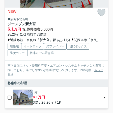
NEW
奈良市北新町
ジーメゾン新大宮
6.1
万円
管理/共益費5,000円
25.26㎡ (1K) /築3年 /3階建
近鉄難波・奈良線「新大宮」駅 徒歩11分
関西本線「奈良」駅 徒歩24分
駐輪場
オートロック
光ファイバー
宅配ボックス
防犯カメラ
敷地内ごみ置き場
室内設備はネット使用料不要・エアコン・システムキッチンなど豊富に
揃っており、過ごしやすいお部屋になっております。2駅利用...
もっと
見る
募集中の部屋
3階
6.1万円
3階 / 25.26㎡ / 1K