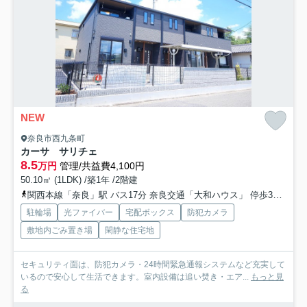
NEW
奈良市西九条町
カーサ サリチェ
8.5
万円
管理/共益費4,100円
50.10㎡ (1LDK) /築1年 /2階建
関西本線「奈良」駅 バス17分 奈良交通「大和ハウス」 停歩3分
近
駐輪場
光ファイバー
宅配ボックス
防犯カメラ
敷地内ごみ置き場
閑静な住宅地
セキュリティ面は、防犯カメラ・24時間緊急通報システムなど充実して
いるので安心して生活できます。室内設備は追い焚き・エア...
もっと見
る