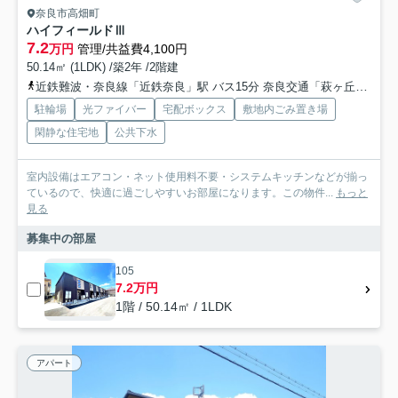
奈良市高畑町
ハイフィールドⅢ
7.2
万円
管理/共益費4,100円
50.14㎡ (1LDK) /築2年 /2階建
近鉄難波・奈良線「近鉄奈良」駅 バス15分 奈良交通「萩ヶ丘町」 停歩2分
駐輪場
光ファイバー
宅配ボックス
敷地内ごみ置き場
閑静な住宅地
公共下水
室内設備はエアコン・ネット使用料不要・システムキッチンなどが揃っ
ているので、快適に過ごしやすいお部屋になります。この物件...
もっと
見る
募集中の部屋
105
7.2万円
1階 / 50.14㎡ / 1LDK
アパート