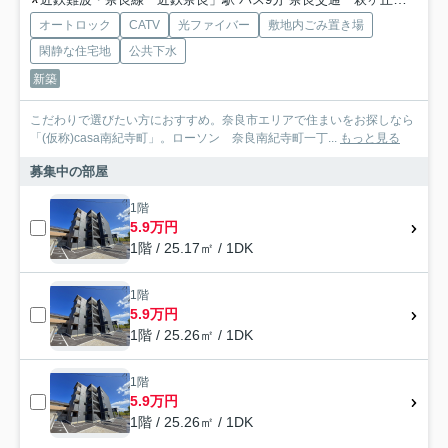
オートロック
CATV
光ファイバー
敷地内ごみ置き場
閑静な住宅地
公共下水
新築
こだわりで選びたい方におすすめ。奈良市エリアで住まいをお探しなら
「(仮称)casa南紀寺町」。ローソン 奈良南紀寺町一丁...
もっと見る
募集中の部屋
1階
5.9万円
1階 / 25.17㎡ / 1DK
1階
5.9万円
1階 / 25.26㎡ / 1DK
1階
5.9万円
1階 / 25.26㎡ / 1DK