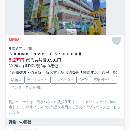
NEW
奈良市大宮町
ＳｈａＭａｉｓｏｎ ＦｏｒｅｓｔａⅡ
9.2
万円
管理/共益費9,500円
39.20㎡ (1LDK) /築3年 /4階建
近鉄難波・奈良線「新大宮」駅 徒歩1分
関西本線「奈良」駅 徒歩15分
駐輪場
オートロック
エレベーター
CATV
宅配ボックス
インターネット対応
賃貸のマサキは、積水ハウスの賃貸住宅【シャーメゾンショップ特約
店】です。積水ハウスのお部屋を専門的に取扱い「ワンランク上...
もっ
と見る
募集中の部屋