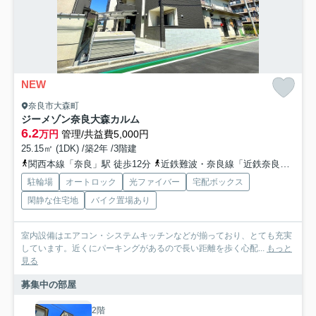
NEW
奈良市大森町
ジーメゾン奈良大森カルム
6.2
万円
管理/共益費5,000円
25.15㎡ (1DK) /築2年 /3階建
関西本線「奈良」駅 徒歩12分
近鉄難波・奈良線「近鉄奈良」駅 徒歩14分
駐輪場
オートロック
光ファイバー
宅配ボックス
閑静な住宅地
バイク置場あり
室内設備はエアコン・システムキッチンなどが揃っており、とても充実
しています。近くにパーキングがあるので長い距離を歩く心配...
もっと
見る
募集中の部屋
2階