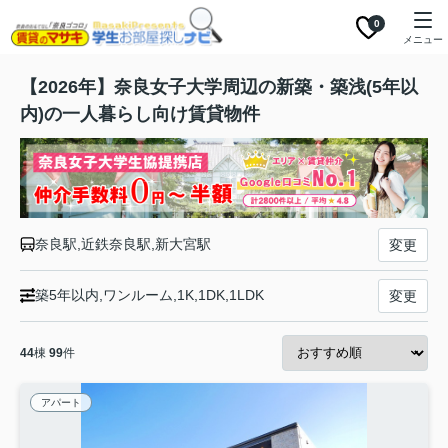
0
メニュー
【2026年】奈良女子大学周辺の新築・築浅(5年以
内)の一人暮らし向け賃貸物件
奈良駅,近鉄奈良駅,新大宮駅
変更
築5年以内,ワンルーム,1K,1DK,1LDK
変更
44
棟
99
件
アパート