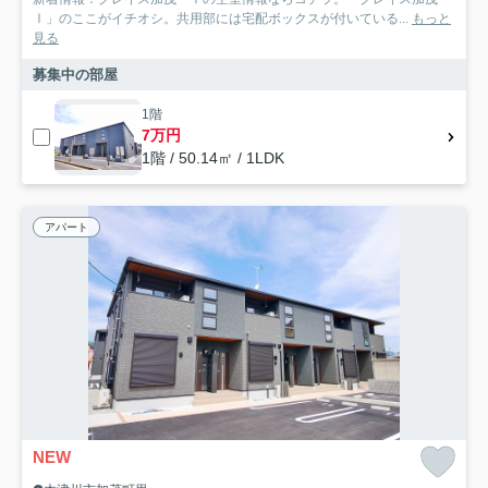
Ⅰ」のここがイチオシ。共用部には宅配ボックスが付いている...
もっと
見る
募集中の部屋
1階
7万円
1階 / 50.14㎡ / 1LDK
アパート
NEW