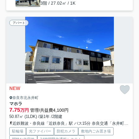
3階 / 27.02㎡ / 1K
アパート
NEW
奈良市北永井町
マホラ
7.75
万円
管理/共益費4,100円
50.87㎡ (1LDK) /築1年 /2階建
近鉄難波・奈良線「近鉄奈良」駅 バス15分 奈良交通「永井町」 停歩3分
駐輪場
光ファイバー
防犯カメラ
敷地内ごみ置き場