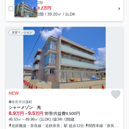
2階
9.2万円
2階 / 39.20㎡ / 1LDK
賃貸マンション
NEW
奈良市法蓮町
シャーメゾン 光
8.9
9.5
万円～
万円
管理/共益費9,500円
46.53㎡～49.98㎡ (1LDK) /築3年 /3階建
近鉄難波・奈良線「近鉄奈良」駅 徒歩12分
関西本線「奈良」駅 徒歩23分