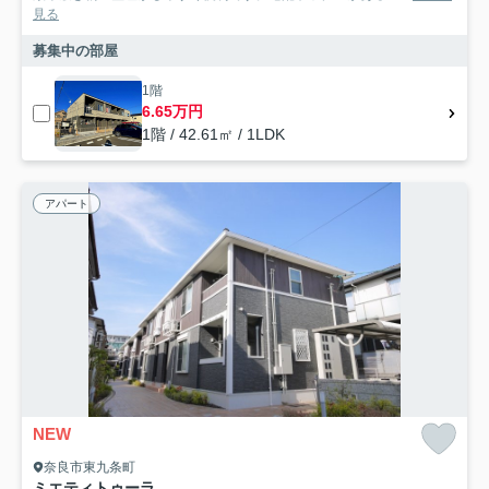
見る
募集中の部屋
1階
6.65万円
1階 / 42.61㎡ / 1LDK
アパート
NEW
奈良市東九条町
ミエティトゥーラ