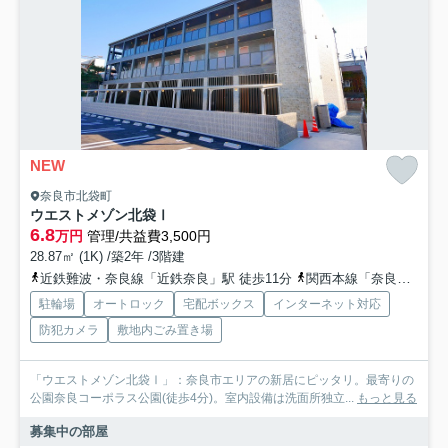
NEW
奈良市北袋町
ウエストメゾン北袋Ⅰ
6.8
万円
管理/共益費3,500円
28.87㎡ (1K) /築2年 /3階建
近鉄難波・奈良線「近鉄奈良」駅 徒歩11分
関西本線「奈良」駅 徒歩23分
駐輪場
オートロック
宅配ボックス
インターネット対応
防犯カメラ
敷地内ごみ置き場
「ウエストメゾン北袋Ⅰ」：奈良市エリアの新居にピッタリ。最寄りの
公園奈良コーポラス公園(徒歩4分)。室内設備は洗面所独立...
もっと見る
募集中の部屋