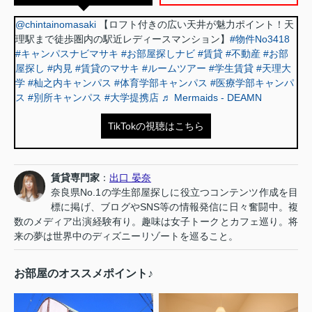
@chintainomasaki
【ロフト付きの広い天井が魅力ポイント！天
理駅まで徒歩圏内の駅近レディースマンション】
#物件No3418
#キャンパスナビマサキ
#お部屋探しナビ
#賃貸
#不動産
#お部
屋探し
#内見
#賃貸のマサキ
#ルームツアー
#学生賃貸
#天理大
学
#杣之内キャンパス
#体育学部キャンパス
#医療学部キャンパ
ス
#別所キャンパス
#大学提携店
♬ Mermaids - DEAMN
TikTokの視聴はこちら
賃貸専門家
：
出口 晏奈
奈良県No.1の学生部屋探しに役立つコンテンツ作成を目
標に掲げ、ブログやSNS等の情報発信に日々奮闘中。複
数のメディア出演経験有り。趣味は女子トークとカフェ巡り。将
来の夢は世界中のディズニーリゾートを巡ること。
お部屋のオススメポイント♪