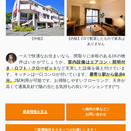
【外観】
【内観】CGで配置したもので家具は
ありません
一人で快適なお住まいなら、間取りに余裕のある1Kの物
件はいかがでしょうか。
室内設備はエアコン・照明付
き・ロフト・クローゼット
など充実した設備を備え付けていま
す。キッチンは一口コンロが付いています。
最寄り駅から徒歩6
分。
2駅利用が可能です。お掃除しやすいフローリング、天井が
高くて通風良好で陽の当たる気持ちの良いマンションです(^^)
＼物件の事など／
最新情報を見る
お問い合わせ
ご希望物件をスタッフがお探しします！