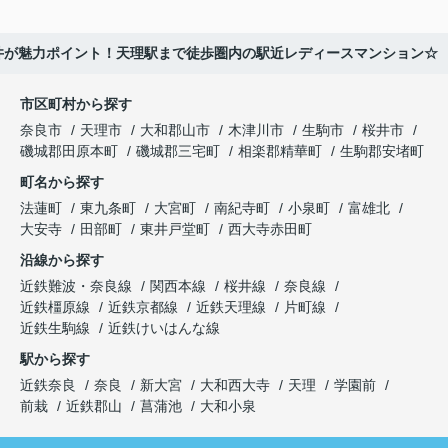
井が魅力ポイント！天理駅まで徒歩圏内の駅近レディースマンション☆
市区町村から探す
奈良市
天理市
大和郡山市
木津川市
生駒市
桜井市
磯城郡田原本町
磯城郡三宅町
相楽郡精華町
生駒郡安堵町
町名から探す
法蓮町
東九条町
大宮町
南紀寺町
小泉町
富雄北
大安寺
田部町
東井戸堂町
西大寺赤田町
沿線から探す
近鉄難波・奈良線
関西本線
桜井線
奈良線
近鉄橿原線
近鉄京都線
近鉄天理線
片町線
近鉄生駒線
近鉄けいはんな線
駅から探す
近鉄奈良
奈良
新大宮
大和西大寺
天理
学園前
前栽
近鉄郡山
菖蒲池
大和小泉