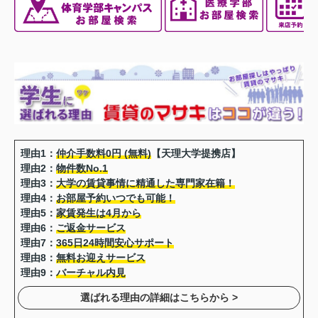
理由1：
仲介手数料0円 (無料)
【天理大学提携店】
理由2：
物件数No.1
理由3：
大学の賃貸事情に精通した専門家在籍！
理由4：
お部屋予約いつでも可能！
理由5：
家賃発生は4月から
理由6：
ご返金サービス
理由7：
365日24時間安心サポート
理由8：
無料お迎えサービス
理由9：
バーチャル内見
選ばれる理由の詳細はこちらから >