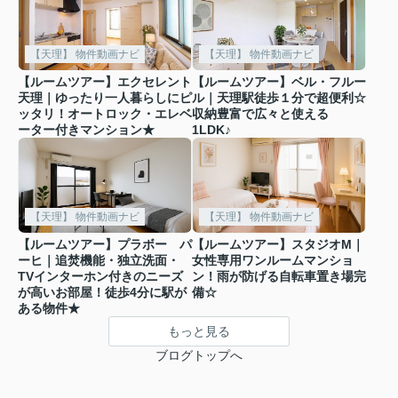
【天理】 物件動画ナビ
【天理】 物件動画ナビ
【ルームツアー】エクセレント
【ルームツアー】ベル・フルー
天理｜ゆったり一人暮らしにピ
ル｜天理駅徒歩１分で超便利☆
ッタリ！オートロック・エレベ
収納豊富で広々と使える
ーター付きマンション★
1LDK♪
【天理】 物件動画ナビ
【天理】 物件動画ナビ
【ルームツアー】プラボー パ
【ルームツアー】スタジオM｜
ーヒ｜追焚機能・独立洗面・
女性専用ワンルームマンショ
TVインターホン付きのニーズ
ン！雨が防げる自転車置き場完
が高いお部屋！徒歩4分に駅が
備☆
ある物件★
もっと見る
ブログトップへ