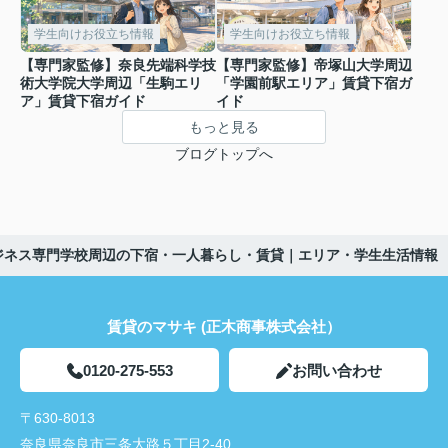
学生向けお役立ち情報
学生向けお役立ち情報
【専門家監修】奈良先端科学技
【専門家監修】帝塚山大学周辺
術大学院大学周辺「生駒エリ
「学園前駅エリア」賃貸下宿ガ
ア」賃貸下宿ガイド
イド
もっと見る
ブログトップへ
ジネス専門学校周辺の下宿・一人暮らし・賃貸｜エリア・学生生活情報
賃貸のマサキ (正木商事株式会社）
0120-275-553
お問い合わせ
〒630-8013
奈良県奈良市三条大路５丁目2-40