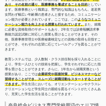
あり、その名前の通り、医療事務を養成することを目的
としてい
ます。医療事務という職業は、専門的な知識はもちろん、老若男
女問わず幅広い年齢層の患者さんと接するため、コミュニケーシ
ョン能力が必要とされています。ここでは、この
ようなコミュニ
ケーション能力を向上させる授業も行われています。
また、就職
に必要な資格取得のサポートもあり、2年生では診療報酬請求事
務能力認定試験に対応した授業も受けることができます。その
他、医療事務管理士や医療秘書検定などの資格の取得も目指すこ
とができ、それぞれの志望に応じてレベルアップを図ることがで
きます。
教育システムでは、少人数制・クラス担任制を採り入れることに
より、学生一人ひとりの技術を把握し、学生それぞれに応じた指
導を受けることができます。さらに、1年生から就職実務という
授業があり、ここでは
企業研究や面接対策、ビジネスマナーなど
習得することができ、スムーズに就職活動をスタートすることが
できます。
学生生活においても、オリエンテーションやクラスレ
クリエーションなど学生同士の親睦を図るイベントがたくさんあ
り、充実した学生生活を送ることができます。
奈良総合ビジネス専門学校周辺のエリア情