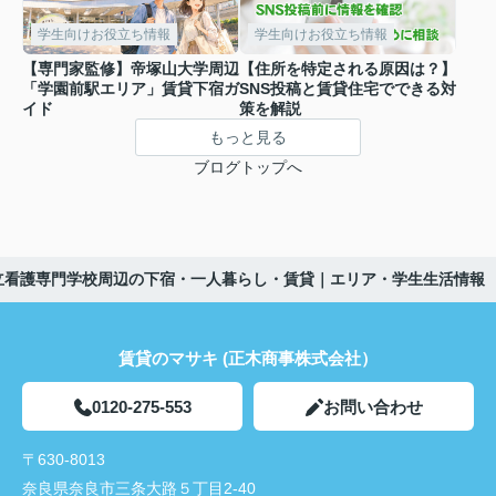
学生向けお役立ち情報
学生向けお役立ち情報
【専門家監修】帝塚山大学周辺
【住所を特定される原因は？】
「学園前駅エリア」賃貸下宿ガ
SNS投稿と賃貸住宅でできる対
イド
策を解説
もっと見る
ブログトップへ
立看護専門学校周辺の下宿・一人暮らし・賃貸｜エリア・学生生活情報
賃貸のマサキ (正木商事株式会社）
0120-275-553
お問い合わせ
〒630-8013
奈良県奈良市三条大路５丁目2-40