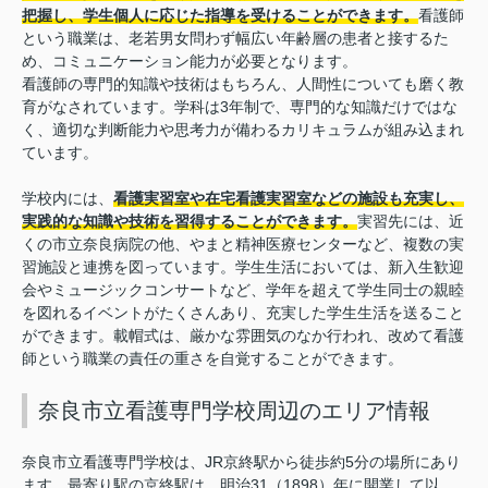
把握し、学生個人に応じた指導を受けることができます。
看護師
という職業は、老若男女問わず幅広い年齢層の患者と接するた
め、コミュニケーション能力が必要となります。
看護師の専門的知識や技術はもちろん、人間性についても磨く教
育がなされています。学科は3年制で、専門的な知識だけではな
く、適切な判断能力や思考力が備わるカリキュラムが組み込まれ
ています。
学校内には、
看護実習室や在宅看護実習室などの施設も充実し、
実践的な知識や技術を習得することができます。
実習先には、近
くの市立奈良病院の他、やまと精神医療センターなど、複数の実
習施設と連携を図っています。学生生活においては、新入生歓迎
会やミュージックコンサートなど、学年を超えて学生同士の親睦
を図れるイベントがたくさんあり、充実した学生生活を送ること
ができます。載帽式は、厳かな雰囲気のなか行われ、改めて看護
師という職業の責任の重さを自覚することができます。
奈良市立看護専門学校周辺のエリア情報
奈良市立看護専門学校は、JR京終駅から徒歩約5分の場所にあり
ます。最寄り駅の京終駅は、明治31（1898）年に開業して以