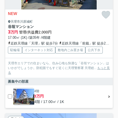
NEW
天理市川原城町
谷垣マンション
3
万円
管理/共益費2,000円
17.00㎡ (1K) /築35年 /4階建
近鉄天理線「天理」駅 徒歩7分
近鉄天理線「前栽」駅 徒歩23分
近
駐輪場
インターネット対応
敷地内ごみ置き場
公共下水
天理市エリアでの住まいなら、住み心地も快適な「谷垣マンション」は
いかがでしょうか。防犯面でもすぐ近くに天理警察署 天理総...
もっと見
る
募集中の部屋
4階
3万円
4階 / 17.00㎡ / 1K