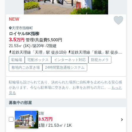
NEW
天理市指柳町
ロイヤルSK指柳
3.5
万円
管理/共益費5,500円
21.53㎡ (1K) /築20年 /2階建
近鉄天理線「天理」駅 徒歩10分
近鉄天理線「前栽」駅 徒歩17分
駐輪場
宅配ボックス
インターネット対応
防犯カメラ
敷地内ごみ置き場
24時間緊急通報システム
駐輪場も設けられてあり、決められた場所に自転車を止められる安心感
があります。今なら駐車場に空きあり、お車をお持ちの方に。...
もっと
見る
募集中の部屋
1階
3.5万円
1階 / 21.53㎡ / 1K