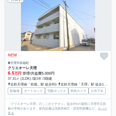
アパート
NEW
天理市前栽町
クリエオーレ天理
6.5
万円
管理/共益費5,000円
37.31㎡ (1LDK) /築1年 /3階建
近鉄天理線「前栽」駅 徒歩8分
近鉄天理線「天理」駅 徒歩15分
桜
駐輪場
オートロック
宅配ボックス
防犯カメラ
公共下水
「クリエオーレ天理」のここがイチオシ。徒歩9分の場所に天理市立前
栽小学校があります。室内設備は洗面所独立・浴室乾燥機など...
もっと
見る