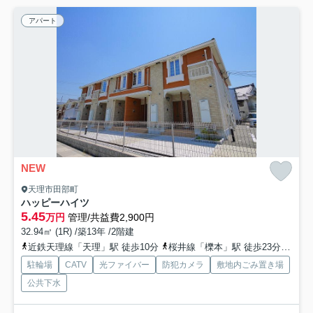
アパート
NEW
天理市田部町
ハッピーハイツ
5.45
万円
管理/共益費2,900円
32.94㎡ (1R) /築13年 /2階建
近鉄天理線「天理」駅 徒歩10分
桜井線「櫟本」駅 徒歩23分
近鉄
駐輪場
CATV
光ファイバー
防犯カメラ
敷地内ごみ置き場
公共下水