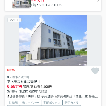
1階 / 50.01㎡ / 1LDK
アパート
NEW
天理市丹波市町
アネモスヒルズ天理Ⅱ
6.55
万円
管理/共益費4,100円
37.98㎡ (1LDK) /築3年 /3階建
近鉄天理線「天理」駅 徒歩15分
近鉄天理線「前栽」駅 徒歩32分
駐輪場
光ファイバー
宅配ボックス
防犯カメラ