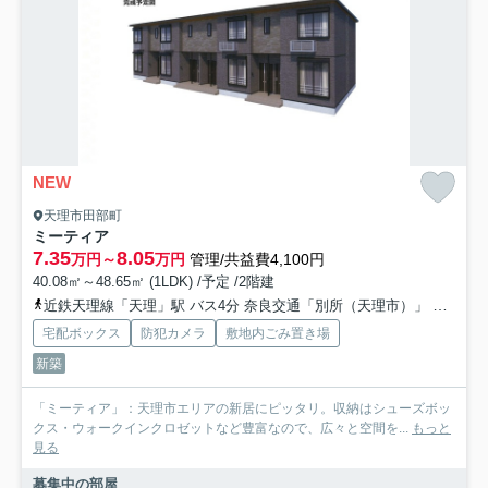
NEW
天理市田部町
ミーティア
7.35
8.05
万円～
万円
管理/共益費4,100円
40.08㎡～48.65㎡ (1LDK) /予定 /2階建
近鉄天理線「天理」駅 バス4分 奈良交通「別所（天理市）」 停歩7分
宅配ボックス
防犯カメラ
敷地内ごみ置き場
新築
「ミーティア」：天理市エリアの新居にピッタリ。収納はシューズボッ
クス・ウォークインクロゼットなど豊富なので、広々と空間を...
もっと
見る
募集中の部屋