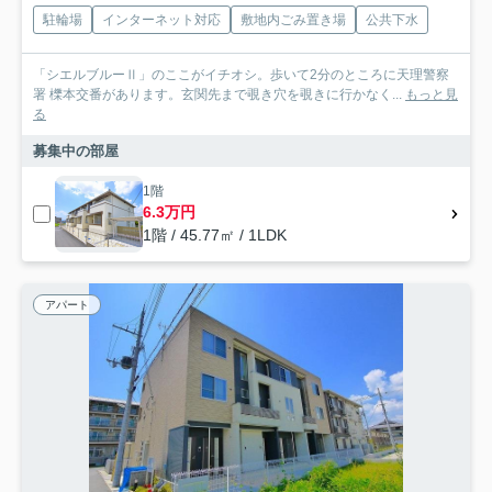
駐輪場
インターネット対応
敷地内ごみ置き場
公共下水
「シエルブルーⅡ」のここがイチオシ。歩いて2分のところに天理警察
署 櫟本交番があります。玄関先まで覗き穴を覗きに行かなく...
もっと見
る
募集中の部屋
1階
6.3万円
1階 / 45.77㎡ / 1LDK
アパート