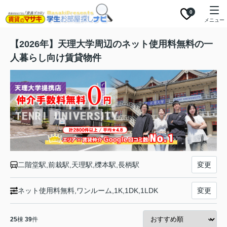
0
メニュー
【2026年】天理大学周辺のネット使用料無料の一
人暮らし向け賃貸物件
二階堂駅,前栽駅,天理駅,櫟本駅,長柄駅
変更
ネット使用料無料,ワンルーム,1K,1DK,1LDK
変更
25
棟
39
件