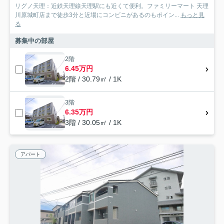
リグノ天理：近鉄天理線天理駅にも近くて便利。ファミリーマート 天理
川原城町店まで徒歩3分と近場にコンビニがあるのもポイン...
もっと見
る
募集中の部屋
2階
6.45万円
2階 / 30.79㎡ / 1K
3階
6.35万円
3階 / 30.05㎡ / 1K
アパート