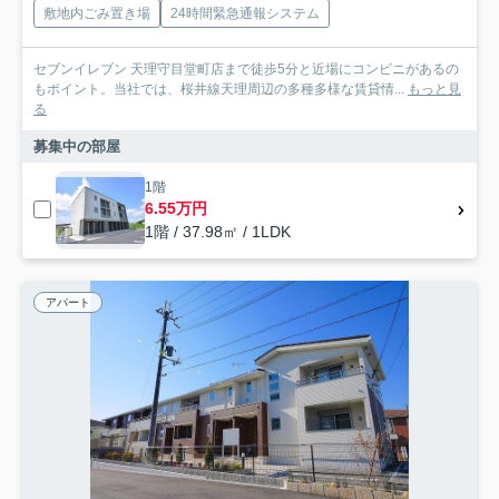
敷地内ごみ置き場
24時間緊急通報システム
セブンイレブン 天理守目堂町店まで徒歩5分と近場にコンビニがあるの
もポイント。当社では、桜井線天理周辺の多種多様な賃貸情...
もっと見
る
募集中の部屋
1階
6.55万円
1階 / 37.98㎡ / 1LDK
アパート