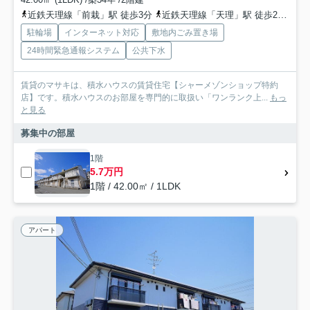
近鉄天理線「前栽」駅 徒歩3分
近鉄天理線「天理」駅 徒歩21分
近
駐輪場
インターネット対応
敷地内ごみ置き場
24時間緊急通報システム
公共下水
賃貸のマサキは、積水ハウスの賃貸住宅【シャーメゾンショップ特約
店】です。積水ハウスのお部屋を専門的に取扱い「ワンランク上...
もっ
と見る
募集中の部屋
1階
5.7万円
1階 / 42.00㎡ / 1LDK
アパート