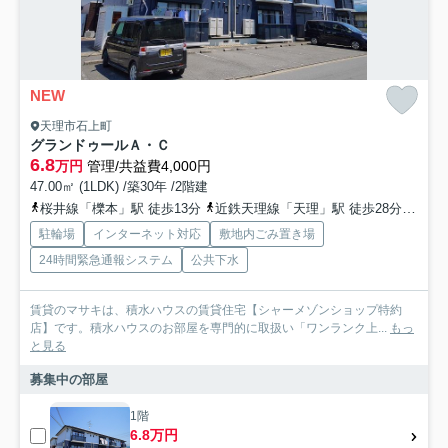
NEW
天理市石上町
グランドゥールＡ・Ｃ
6.8
万円
管理/共益費4,000円
47.00㎡ (1LDK) /築30年 /2階建
桜井線「櫟本」駅 徒歩13分
近鉄天理線「天理」駅 徒歩28分
近鉄
駐輪場
インターネット対応
敷地内ごみ置き場
24時間緊急通報システム
公共下水
賃貸のマサキは、積水ハウスの賃貸住宅【シャーメゾンショップ特約
店】です。積水ハウスのお部屋を専門的に取扱い「ワンランク上...
もっ
と見る
募集中の部屋
1階
6.8万円