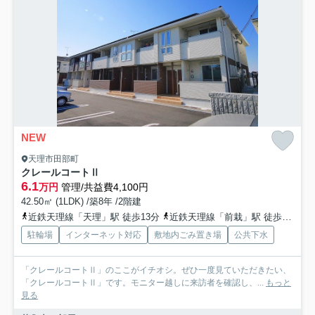
NEW
天理市田部町
クレールコートⅡ
6.1
万円
管理/共益費4,100円
42.50㎡ (1LDK) /築8年 /2階建
近鉄天理線「天理」駅 徒歩13分
近鉄天理線「前栽」駅 徒歩24分
駐輪場
インターネット対応
敷地内ごみ置き場
公共下水
「クレールコートⅡ」のここがイチオシ。ぜひ一度見ていただきたい、
「クレールコートⅡ」です。モニター越しに来訪者を確認し、...
もっと
見る