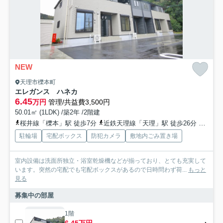
NEW
天理市櫟本町
エレガンス ハネカ
6.45
万円
管理/共益費3,500円
50.01㎡ (1LDK) /築2年 /2階建
桜井線「櫟本」駅 徒歩7分
近鉄天理線「天理」駅 徒歩26分
近鉄天
駐輪場
宅配ボックス
防犯カメラ
敷地内ごみ置き場
室内設備は洗面所独立・浴室乾燥機などが揃っており、とても充実して
います。突然の宅配でも宅配ボックスがあるので日時問わず荷...
もっと
見る
募集中の部屋
1階
6.45万円