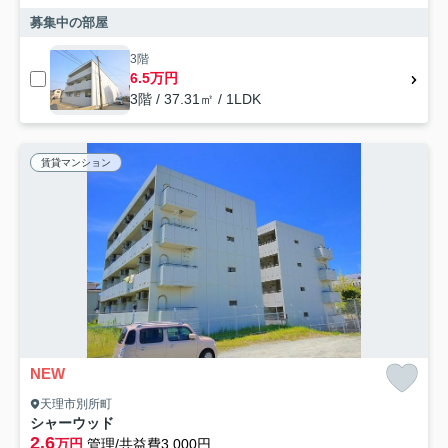
募集中の部屋
3階
6.5万円
3階 / 37.31㎡ / 1LDK
賃貸マンション
NEW
天理市別所町
シャーウッド
2.6
万円
管理/共益費3,000円