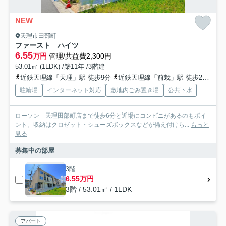
NEW
天理市田部町
ファースト ハイツ
6.55
万円
管理/共益費2,300円
53.01㎡ (1LDK) /築11年 /3階建
近鉄天理線「天理」駅 徒歩9分
近鉄天理線「前栽」駅 徒歩26分
桜
駐輪場
インターネット対応
敷地内ごみ置き場
公共下水
ローソン 天理田部町店まで徒歩6分と近場にコンビニがあるのもポイ
ント。収納はクロゼット・シューズボックスなどが備え付けら...
もっと
見る
募集中の部屋
3階
6.55万円
3階 / 53.01㎡ / 1LDK
アパート