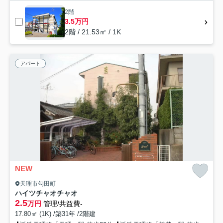
2階
3.5万円
2階 / 21.53㎡ / 1K
アパート
NEW
天理市勾田町
ハイツチャオチャオ
2.5
万円
管理/共益費-
17.80㎡ (1K) /築31年 /2階建