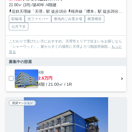
21.00㎡ (1R) /築40年 /4階建
近鉄天理線「天理」駅 徒歩16分
桜井線「櫟本」駅 徒歩26分
近鉄
駐輪場
光ファイバー
敷地内ごみ置き場
耐震構造
公共下水
こだわりで選びたい方におすすめ。天理市エリアで住まいをお探しなら
「シャーウッド」。家からすぐの場所に天理よろづ相談所病院...
もっと
見る
募集中の部屋
4階
2.6万円
4階 / 21.00㎡ / 1R
賃貸マンション