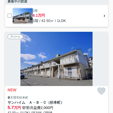
募集中の部屋
1階
6.1万円
1階 / 42.50㎡ / 1LDK
アパート
NEW
天理市杉本町
サンハイム Ａ・Ｂ・Ｃ（杉本町）
5.7
万円
管理/共益費2,000円
42.00㎡ (1LDK) /築34年 /2階建