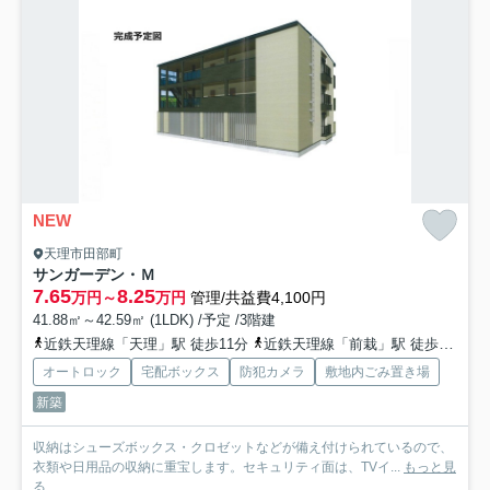
NEW
天理市田部町
サンガーデン・Ｍ
7.65
8.25
万円～
万円
管理/共益費4,100円
41.88㎡～42.59㎡ (1LDK) /予定 /3階建
近鉄天理線「天理」駅 徒歩11分
近鉄天理線「前栽」駅 徒歩23分
オートロック
宅配ボックス
防犯カメラ
敷地内ごみ置き場
新築
収納はシューズボックス・クロゼットなどが備え付けられているので、
衣類や日用品の収納に重宝します。セキュリティ面は、TVイ...
もっと見
る