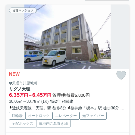
賃貸マンション
NEW
天理市川原城町
リグノ天理
6.35
6.45
万円～
万円
管理/共益費5,800円
30.05㎡～30.79㎡ (1K) /築2年 /4階建
近鉄天理線「天理」駅 徒歩8分
桜井線「櫟本」駅 徒歩36分
近鉄天
駐輪場
オートロック
エレベーター
光ファイバー
宅配ボックス
敷地内ごみ置き場