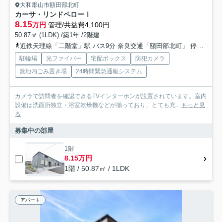
大和郡山市額田部北町
カーサ・リンドペローⅠ
8.15
万円
管理/共益費4,100円
50.87㎡ (1LDK) /築1年 /2階建
近鉄天理線「二階堂」駅 バス9分 奈良交通「額田部北町」 停歩3分
駐輪場
光ファイバー
宅配ボックス
防犯カメラ
敷地内ごみ置き場
24時間緊急通報システム
カメラで訪問者を確認できるTVインターホンが設置されています。室内
設備は洗面所独立・浴室乾燥機などが揃っており、とても充...
もっと見
る
募集中の部屋
1階
8.15万円
1階 / 50.87㎡ / 1LDK
アパート