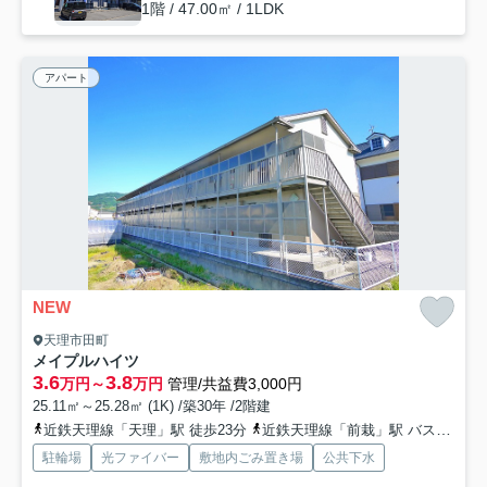
1階 / 47.00㎡ / 1LDK
アパート
NEW
天理市田町
メイプルハイツ
3.6
3.8
万円～
万円
管理/共益費3,000円
25.11㎡～25.28㎡ (1K) /築30年 /2階建
近鉄天理線「天理」駅 徒歩23分
近鉄天理線「前栽」駅 バス6分 奈良交通「勾田」 停歩10分
駐輪場
光ファイバー
敷地内ごみ置き場
公共下水