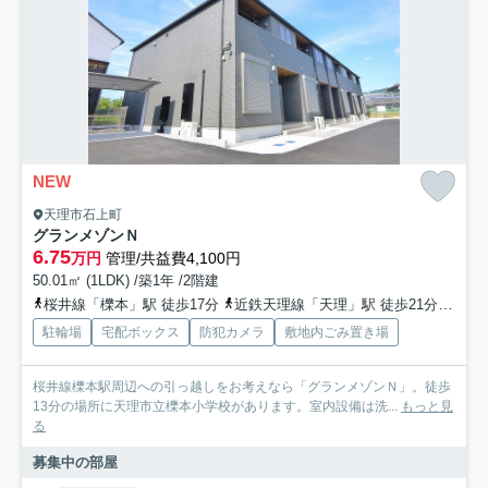
NEW
天理市石上町
グランメゾンＮ
6.75
万円
管理/共益費4,100円
50.01㎡ (1LDK) /築1年 /2階建
桜井線「櫟本」駅 徒歩17分
近鉄天理線「天理」駅 徒歩21分
近鉄
駐輪場
宅配ボックス
防犯カメラ
敷地内ごみ置き場
桜井線櫟本駅周辺への引っ越しをお考えなら「グランメゾンＮ」。徒歩
13分の場所に天理市立櫟本小学校があります。室内設備は洗...
もっと見
る
募集中の部屋