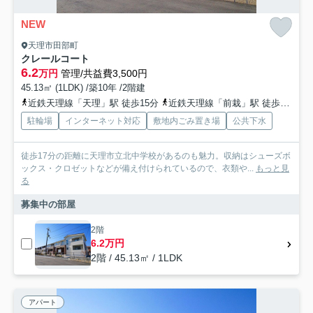
NEW
天理市田部町
クレールコート
6.2
万円
管理/共益費3,500円
45.13㎡ (1LDK) /築10年 /2階建
近鉄天理線「天理」駅 徒歩15分
近鉄天理線「前栽」駅 徒歩24分
駐輪場
インターネット対応
敷地内ごみ置き場
公共下水
徒歩17分の距離に天理市立北中学校があるのも魅力。収納はシューズボ
ックス・クロゼットなどが備え付けられているので、衣類や...
もっと見
る
募集中の部屋
2階
6.2万円
2階 / 45.13㎡ / 1LDK
アパート