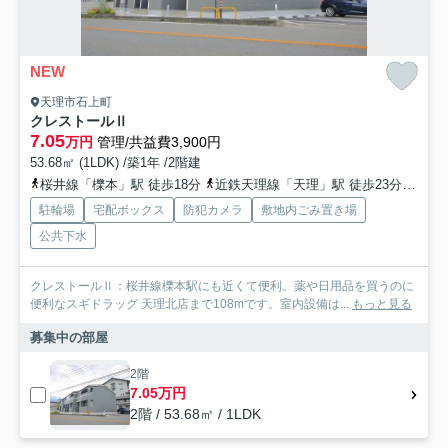
NEW
天理市石上町
クレストールⅡ
7.05
万円
管理/共益費3,900円
53.68㎡ (1LDK) /築1年 /2階建
桜井線「櫟本」駅 徒歩18分
近鉄天理線「天理」駅 徒歩23分
近鉄
駐輪場
宅配ボックス
防犯カメラ
敷地内ごみ置き場
公共下水
クレストールⅡ：桜井線櫟本駅にも近くて便利。薬や日用品を買うのに
便利なスギドラッグ 天理北店まで108mです。室内設備は...
もっと見る
募集中の部屋
2階
7.05万円
2階 / 53.68㎡ / 1LDK