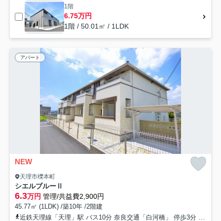
1階
6.75万円
1階 / 50.01㎡ / 1LDK
アパート
NEW
天理市櫟本町
シエルブルーⅡ
6.3
万円
管理/共益費2,900円
45.77㎡ (1LDK) /築10年 /2階建
近鉄天理線「天理」駅 バス10分 奈良交通「白河橋」 停歩3分
桜井線