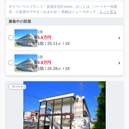
ダイワハウスブランド「賃貸住宅D-room」のことは「パートナー加盟
店」の賃貸のマサキへおまかせ！ 収納はシューズボック...
もっと見る
募集中の部屋
1階
3.6万円
1階 / 25.11㎡ / 1K
1階
3.8万円
1階 / 25.28㎡ / 1K
アパート