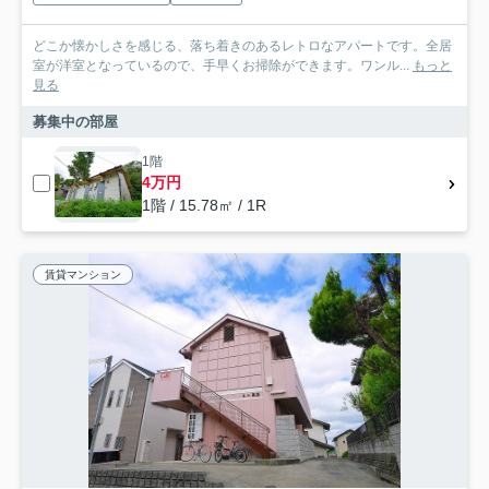
どこか懐かしさを感じる、落ち着きのあるレトロなアパートです。全居
室が洋室となっているので、手早くお掃除ができます。ワンル...
もっと
見る
募集中の部屋
1階
4万円
1階 / 15.78㎡ / 1R
賃貸マンション