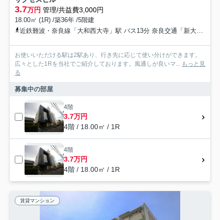
3.7
万円
管理/共益費3,000円
18.00㎡ (1R) /築36年 /5階建
近鉄難波・奈良線「大和西大寺」駅 バス13分 奈良交通「新大宮駅」 停歩5分
お使いいただける駅は2駅あり、行き先に応じて使い分けができます。
広々とした1Rを当社でご紹介しております。風通しが良いマ...
もっと見
る
募集中の部屋
4階
3.7万円
4階 / 18.00㎡ / 1R
4階
3.7万円
4階 / 18.00㎡ / 1R
賃貸マンション