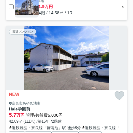
4階
1.9万円
4階 / 14.58㎡ / 1R
賃貸マンション
NEW
奈良市あやめ池南
Hale学園前
5.7
万円
管理/共益費5,000円
42.09㎡ (1LDK) /築15年 /2階建
近鉄難波・奈良線「菖蒲池」駅 徒歩8分
近鉄難波・奈良線「大和西大寺」駅 バス9分 奈良交通「蛙股池」 停歩5分