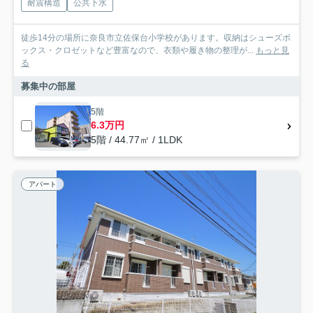
耐震構造
公共下水
徒歩14分の場所に奈良市立佐保台小学校があります。収納はシューズボ
ックス・クロゼットなど豊富なので、衣類や履き物の整理が...
もっと見
る
募集中の部屋
5階
6.3万円
5階 / 44.77㎡ / 1LDK
アパート