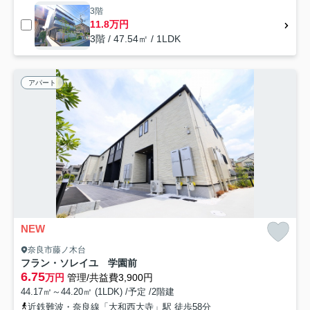
3階
11.8万円
3階 / 47.54㎡ / 1LDK
アパート
NEW
奈良市藤ノ木台
フラン・ソレイユ 学園前
6.75
万円
管理/共益費3,900円
44.17㎡～44.20㎡ (1LDK) /予定 /2階建
近鉄難波・奈良線「大和西大寺」駅 徒歩58分