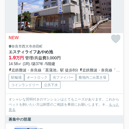
NEW
奈良市西大寺赤田町
エスティライフあやめ池
1.9
万円
管理/共益費3,000円
14.58㎡ (1R) /築37年 /5階建
近鉄難波・奈良線「菖蒲池」駅 徒歩8分
近鉄難波・奈良線「大和西大寺」駅 徒歩19分
駐輪場
オートロック
光ファイバー
敷地内ごみ置き場
コインランドリー
公共下水
オシャレな照明付きのマンションはとてもニーズがあります。これから
ペットを飼いたい方は飼育のご相談を事前にお願いします。キ...
もっと
見る
募集中の部屋