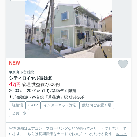
NEW
奈良市富雄北
シティロイヤル富雄北
4
万円
管理/共益費2,000円
20.00㎡～20.04㎡ (1R) /築35年 /2階建
近鉄難波・奈良線「菖蒲池」駅 徒歩36分
駐輪場
CATV
インターネット対応
敷地内ごみ置き場
公共下水
室内設備はエアコン・フローリングなどが揃っており、とても充実して
います。こちらは初期費用をカードでお支払いいただける物件...
もっと