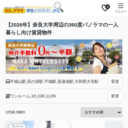
0
メニュー
【2026年】奈良大学周辺の360度パノラマの一人
暮らし向け賃貸物件
平城山駅,高の原駅,平城駅,菖蒲池駅,大和西大寺駅
変更
ワンルーム,1K,1DK,1LDK
変更
171
棟
330
件
アパート