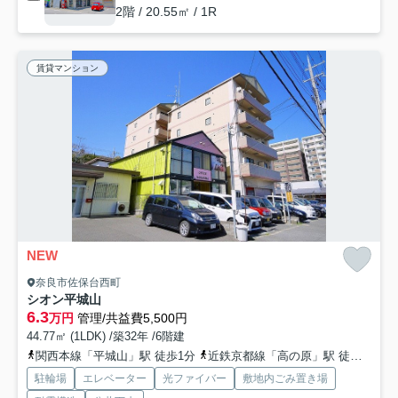
2階 / 20.55㎡ / 1R
賃貸マンション
NEW
奈良市佐保台西町
シオン平城山
6.3
万円
管理/共益費5,500円
44.77㎡ (1LDK) /築32年 /6階建
関西本線「平城山」駅 徒歩1分
近鉄京都線「高の原」駅 徒歩37分
駐輪場
エレベーター
光ファイバー
敷地内ごみ置き場