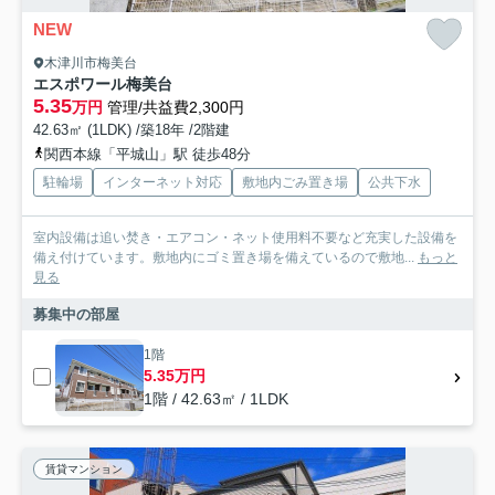
NEW
木津川市梅美台
エスポワール梅美台
5.35
万円
管理/共益費2,300円
42.63㎡ (1LDK) /築18年 /2階建
関西本線「平城山」駅 徒歩48分
駐輪場
インターネット対応
敷地内ごみ置き場
公共下水
室内設備は追い焚き・エアコン・ネット使用料不要など充実した設備を
備え付けています。敷地内にゴミ置き場を備えているので敷地...
もっと
見る
募集中の部屋
1階
5.35万円
1階 / 42.63㎡ / 1LDK
賃貸マンション