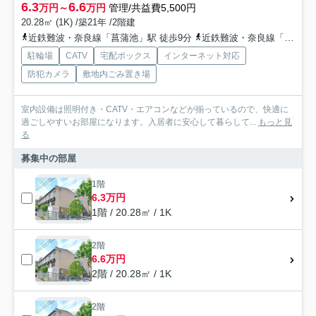
6.3
6.6
万円～
万円
管理/共益費5,500円
20.28㎡ (1K) /築21年 /2階建
近鉄難波・奈良線「菖蒲池」駅 徒歩9分
近鉄難波・奈良線「大和西大寺」駅 徒歩20分
駐輪場
CATV
宅配ボックス
インターネット対応
防犯カメラ
敷地内ごみ置き場
室内設備は照明付き・CATV・エアコンなどが揃っているので、快適に
過ごしやすいお部屋になります。入居者に安心して暮らして...
もっと見
る
募集中の部屋
1階
6.3万円
1階 / 20.28㎡ / 1K
2階
6.6万円
2階 / 20.28㎡ / 1K
2階