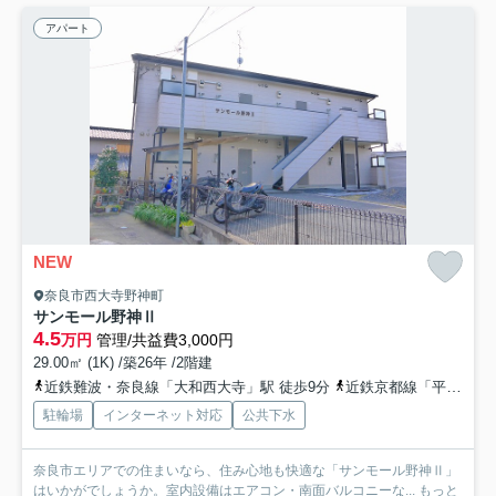
アパート
NEW
奈良市西大寺野神町
サンモール野神Ⅱ
4.5
万円
管理/共益費3,000円
29.00㎡ (1K) /築26年 /2階建
近鉄難波・奈良線「大和西大寺」駅 徒歩9分
近鉄京都線「平城」駅 徒歩23分
駐輪場
インターネット対応
公共下水
奈良市エリアでの住まいなら、住み心地も快適な「サンモール野神Ⅱ」
はいかがでしょうか。室内設備はエアコン・南面バルコニーな...
もっと