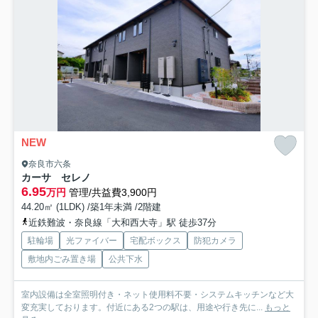
NEW
奈良市六条
カーサ セレノ
6.95
万円
管理/共益費3,900円
44.20㎡ (1LDK) /築1年未満 /2階建
近鉄難波・奈良線「大和西大寺」駅 徒歩37分
駐輪場
光ファイバー
宅配ボックス
防犯カメラ
敷地内ごみ置き場
公共下水
室内設備は全室照明付き・ネット使用料不要・システムキッチンなど大
変充実しております。付近にある2つの駅は、用途や行き先に...
もっと