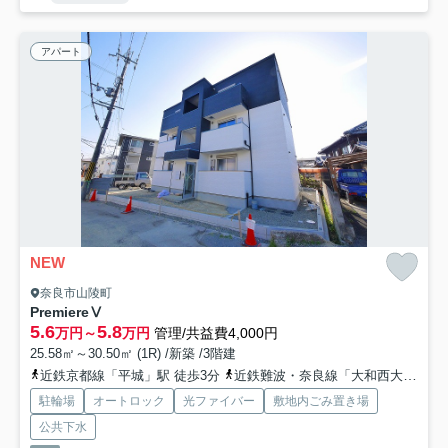
アパート
NEW
奈良市山陵町
PremiereⅤ
5.6
5.8
万円～
万円
管理/共益費4,000円
25.58㎡～30.50㎡ (1R) /新築 /3階建
近鉄京都線「平城」駅 徒歩3分
近鉄難波・奈良線「大和西大寺」駅 徒歩14分
駐輪場
オートロック
光ファイバー
敷地内ごみ置き場
公共下水