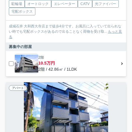
駐輪場
オートロック
エレベーター
CATV
光ファイバー
宅配ボックス
成城石井 大和西大寺店まで徒歩4分です。お風呂に入っていて出られな
い時でも宅配ボックスがあるので出ることなく荷物を受け取...
もっと見
る
募集中の部屋
2階
10.5万円
2階 / 42.86㎡ / 1LDK
アパート