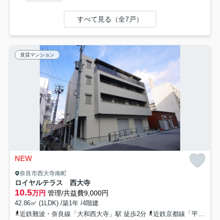
すべて見る（全7戸）
賃貸マンション
NEW
奈良市西大寺南町
ロイヤルテラス 西大寺
10.5
万円
管理/共益費9,000円
42.86㎡ (1LDK) /築1年 /4階建
近鉄難波・奈良線「大和西大寺」駅 徒歩2分
近鉄京都線「平城」駅 徒歩17分