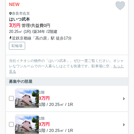
NEW
奈良市右京
はいつ武本
3
万円
管理/共益費0円
20.25㎡ (1R) /築34年 /2階建
近鉄京都線「高の原」駅 徒歩17分
駐輪場
当社イチオシの物件の「はいつ武本」。ぜひ一度ご覧ください。オシャ
レなワンルームでの一人暮らしはとても快適です。駐車場に空...
もっと
見る
募集中の部屋
1階
3万円
1階 / 20.25㎡ / 1R
1階
3万円
1階 / 20.25㎡ / 1R