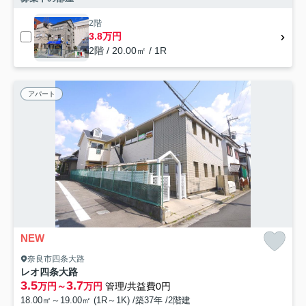
2階
3.8万円
2階 / 20.00㎡ / 1R
アパート
NEW
奈良市四条大路
レオ四条大路
3.5
3.7
万円～
万円
管理/共益費0円
18.00㎡～19.00㎡ (1R～1K) /築37年 /2階建