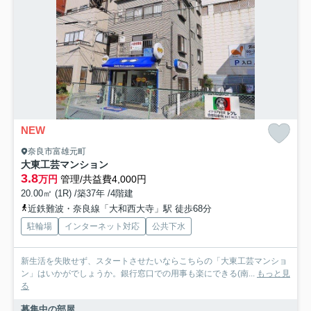
NEW
奈良市富雄元町
大東工芸マンション
3.8
万円
管理/共益費4,000円
20.00㎡ (1R) /築37年 /4階建
近鉄難波・奈良線「大和西大寺」駅 徒歩68分
駐輪場
インターネット対応
公共下水
新生活を失敗せず、スタートさせたいならこちらの「大東工芸マンショ
ン」はいかがでしょうか。銀行窓口での用事も楽にできる(南...
もっと見
る
募集中の部屋