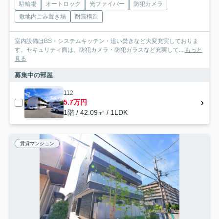
駐輪場
オートロック
光ファイバー
防犯カメラ
敷地内ごみ置き場
耐震構造
室内設備はBS・システムキッチン・追い焚きなど大変充実しておりま
す。セキュリティ面は、防犯カメラ・防犯ガラスなど充実して...
もっと
見る
募集中の部屋
112
5.7万円
1階 / 42.09㎡ / 1LDK
賃貸マンション