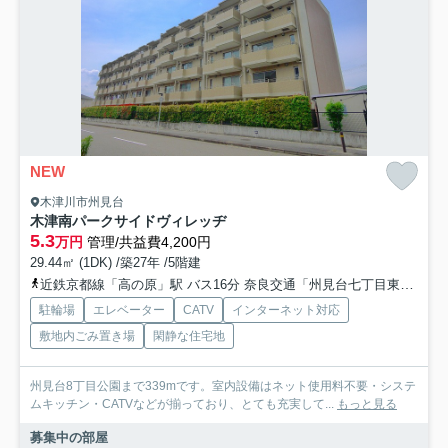
NEW
木津川市州見台
木津南パークサイドヴィレッヂ
5.3
万円
管理/共益費4,200円
29.44㎡ (1DK) /築27年 /5階建
近鉄京都線「高の原」駅 バス16分 奈良交通「州見台七丁目東」 停歩5分
駐輪場
エレベーター
CATV
インターネット対応
敷地内ごみ置き場
閑静な住宅地
州見台8丁目公園まで339mです。室内設備はネット使用料不要・システ
ムキッチン・CATVなどが揃っており、とても充実して...
もっと見る
募集中の部屋