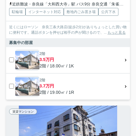
近鉄難波・奈良線「大和西大寺」駅 バス9分 奈良交通「朱雀門ひろば前」 停歩6分
駐輪場
インターネット対応
敷地内ごみ置き場
公共下水
近くにはローソン 奈良三条大路店(徒歩2分)がありちょっとした買い物
に便利です。通話ボタンを押せば相手の声が聞けるので、...
もっと見る
募集中の部屋
2階
3.5万円
2階 / 18.00㎡ / 1K
2階
3.7万円
2階 / 19.00㎡ / 1R
賃貸マンション