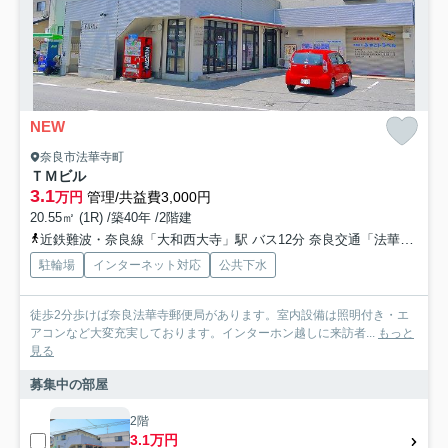
NEW
奈良市法華寺町
ＴＭビル
3.1
万円
管理/共益費3,000円
20.55㎡ (1R) /築40年 /2階建
近鉄難波・奈良線「大和西大寺」駅 バス12分 奈良交通「法華寺北町」 停歩1分
駐輪場
インターネット対応
公共下水
徒歩2分歩けば奈良法華寺郵便局があります。室内設備は照明付き・エ
アコンなど大変充実しております。インターホン越しに来訪者...
もっと
見る
募集中の部屋
2階
3.1万円