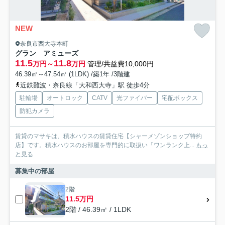
NEW
奈良市西大寺本町
グラン アミューズ
11.5
11.8
万円～
万円
管理/共益費10,000円
46.39㎡～47.54㎡ (1LDK) /築1年 /3階建
近鉄難波・奈良線「大和西大寺」駅 徒歩4分
駐輪場
オートロック
CATV
光ファイバー
宅配ボックス
防犯カメラ
賃貸のマサキは、積水ハウスの賃貸住宅【シャーメゾンショップ特約
店】です。積水ハウスのお部屋を専門的に取扱い「ワンランク上...
もっ
と見る
募集中の部屋
2階
11.5万円
2階 / 46.39㎡ / 1LDK