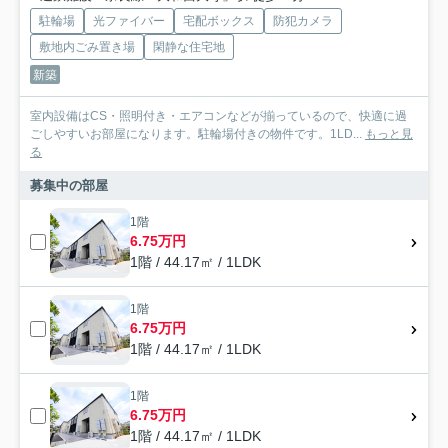
駐輪場
光ファイバー
宅配ボックス
防犯カメラ
敷地内ごみ置き場
閑静な住宅地
新築
室内設備はCS・照明付き・エアコンなどが揃っているので、快適に過
ごしやすいお部屋になります。駐輪場付きの物件です。1LD...
もっと見
る
募集中の部屋
1階
6.75万円
1階 / 44.17㎡ / 1LDK
1階
6.75万円
1階 / 44.17㎡ / 1LDK
1階
6.75万円
1階 / 44.17㎡ / 1LDK