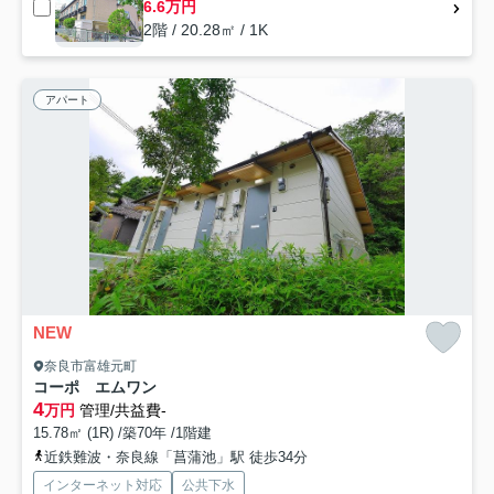
6.6万円
2階 / 20.28㎡ / 1K
アパート
NEW
奈良市富雄元町
コーポ エムワン
4
万円
管理/共益費-
15.78㎡ (1R) /築70年 /1階建
近鉄難波・奈良線「菖蒲池」駅 徒歩34分
インターネット対応
公共下水