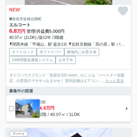
NEW
奈良市佐保台西町
エルコート
6.8
万円
管理/共益費5,000円
40.07㎡ (1LDK) /築12年 /3階建
関西本線「平城山」駅 徒歩1分
近鉄京都線「高の原」駅 バス9分 奈良交通「ならやま研究パーク」 停歩10分
オートロック
光ファイバー
敷地内ごみ置き場
24時間緊急通報システム
公共下水
ダイワハウスブランド「賃貸住宅D-room」のことは「パートナー加盟
店」の賃貸のマサキへおまかせ！ 室内設備はエアコン・...
もっと見る
募集中の部屋
2階
6.8万円
2階 / 40.07㎡ / 1LDK
アパート