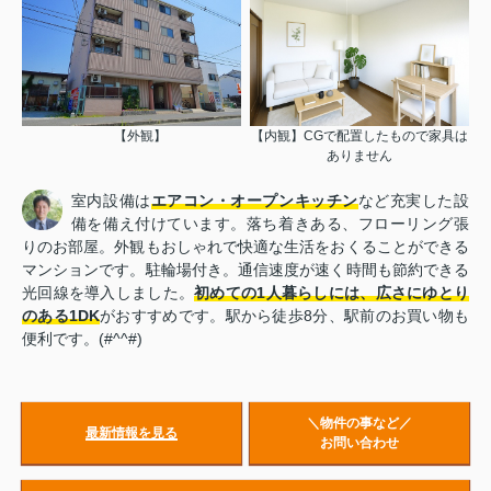
【外観】
【内観】CGで配置したもので家具は
ありません
室内設備は
エアコン・オープンキッチン
など充実した設
備を備え付けています。落ち着きある、フローリング張
りのお部屋。外観もおしゃれで快適な生活をおくることができる
マンションです。駐輪場付き。通信速度が速く時間も節約できる
光回線を導入しました。
初めての1人暮らしには、広さにゆとり
のある1DK
がおすすめです。駅から徒歩8分、駅前のお買い物も
便利です。(#^^#)
＼物件の事など／
最新情報を見る
お問い合わせ