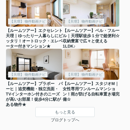
【天理】 物件動画ナビ
【天理】 物件動画ナビ
【ルームツアー】エクセレント
【ルームツアー】ベル・フルー
天理｜ゆったり一人暮らしにピ
ル｜天理駅徒歩１分で超便利☆
ッタリ！オートロック・エレベ
収納豊富で広々と使える
ーター付きマンション★
1LDK♪
【天理】 物件動画ナビ
【天理】 物件動画ナビ
【ルームツアー】プラボー パ
【ルームツアー】スタジオM｜
ーヒ｜追焚機能・独立洗面・
女性専用ワンルームマンショ
TVインターホン付きのニーズ
ン！雨が防げる自転車置き場完
が高いお部屋！徒歩4分に駅が
備☆
ある物件★
もっと見る
ブログトップへ