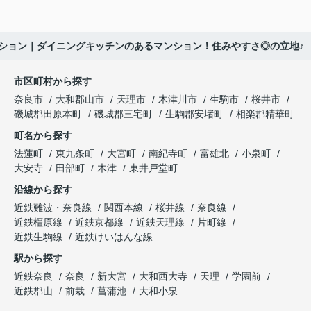
ション｜ダイニングキッチンのあるマンション！住みやすさ◎の立地♪
市区町村から探す
奈良市
大和郡山市
天理市
木津川市
生駒市
桜井市
磯城郡田原本町
磯城郡三宅町
生駒郡安堵町
相楽郡精華町
町名から探す
法蓮町
東九条町
大宮町
南紀寺町
富雄北
小泉町
大安寺
田部町
木津
東井戸堂町
沿線から探す
近鉄難波・奈良線
関西本線
桜井線
奈良線
近鉄橿原線
近鉄京都線
近鉄天理線
片町線
近鉄生駒線
近鉄けいはんな線
駅から探す
近鉄奈良
奈良
新大宮
大和西大寺
天理
学園前
近鉄郡山
前栽
菖蒲池
大和小泉