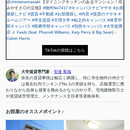
@chintainomasaki
【ダイニングキッチンのあるマンション！住
みやすさ◎の立地】
#物件No7417
#キャンパスナビマサキ
#お部
屋探しナビ
#賃貸
#不動産
#お部屋探し
#内見
#賃貸のマサキ
#
ルームツアー
#学生賃貸
#天理大学
#杣之内キャンパス
#体育学
部キャンパス
#医療学部キャンパス
#別所キャンパス
#大学提携
店
♬ Feels (feat. Pharrell Williams, Katy Perry & Big Sean) -
Calvin Harris
TikTokの視聴はこちら
大学賃貸専門家
：
安達 竜哉
奈良の賃貸事情は幅広く網羅し、特に学生物件の仲介で
は過去社内ランキングNo.1の実績を持ち、店舗運営に携
わりながら自身も接客を務めるかなりのやり手。宅地建物取引士
や賃貸経営管理士、メンテナンス主任者等資格保有。
お部屋のオススメポイント♪