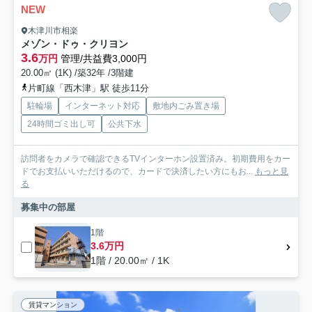
NEW
木津川市相楽
メゾン・ドゥ・クリヨン
3.6
万円
管理/共益費3,000円
20.00㎡ (1K) /築32年 /3階建
片町線「西木津」駅 徒歩11分
駐輪場
インターネット対応
敷地内ごみ置き場
24時間ゴミ出し可
公共下水
訪問者をカメラで確認できるTVインターホン設置済み。初期費用をカー
ドでお支払いいただけるので、カードで決済したい方にもお...
もっと見
る
募集中の部屋
1階
3.6万円
1階 / 20.00㎡ / 1K
賃貸マンション