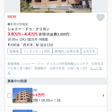
NEW
木津川市相楽
シャトー・ドゥ・クリヨン
3.8
4.4
万円～
万円
管理/共益費3,000円
18.00㎡ (1K) /築31年 /4階建
片町線「西木津」駅 徒歩13分
駐輪場
インターネット対応
敷地内ごみ置き場
公共下水
新着情報：シャトー・ドゥ・クリヨンの空室情報ならコチラ。日常生活
でも良く使う銀行「南都銀行 山田川支店」が直ぐ近く(25...
もっと見
る
募集中の部屋
2階
3.9万円
2階 / 18.00㎡ / 1K