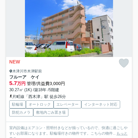
NEW
木津川市木津駅前
フルーア ケイ
5.7
万円
管理/共益費3,000円
30.27㎡ (1K) /築18年 /5階建
片町線「西木津」駅 徒歩26分
駐輪場
オートロック
エレベーター
インターネット対応
防犯カメラ
敷地内ごみ置き場
室内設備はエアコン・照明付きなどが揃っているので、快適に過ごしや
すいお部屋になります。駐輪場付きの物件です。こちらの物件...
もっと