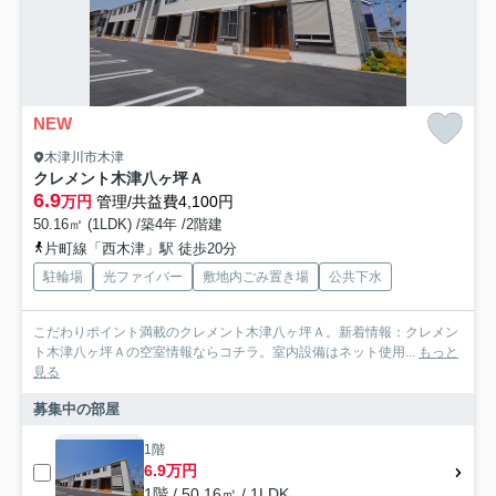
NEW
木津川市木津
クレメント木津八ヶ坪Ａ
6.9
万円
管理/共益費4,100円
50.16㎡ (1LDK) /築4年 /2階建
片町線「西木津」駅 徒歩20分
駐輪場
光ファイバー
敷地内ごみ置き場
公共下水
こだわりポイント満載のクレメント木津八ヶ坪Ａ。新着情報：クレメン
ト木津八ヶ坪Ａの空室情報ならコチラ。室内設備はネット使用...
もっと
見る
募集中の部屋
1階
6.9万円
1階 / 50.16㎡ / 1LDK