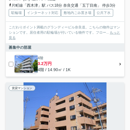
片町線「西木津」駅 バス18分 奈良交通「五丁目南」 停歩3分
駐輪場
インターネット対応
敷地内ごみ置き場
公共下水
こだわりポイント満載のグランディービル奈良道。こちらの物件はマン
ションです。居住者用の駐輪場が付いている物件です。フロー...
もっと
見る
募集中の部屋
4階
3.2万円
4階 / 14.90㎡ / 1K
賃貸マンション