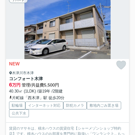
アパート
NEW
木津川市木津
コンフォート木津
6
万円
管理/共益費5,500円
40.30㎡ (1LDK) /築19年 /2階建
片町線「西木津」駅 徒歩20分
駐輪場
インターネット対応
防犯カメラ
敷地内ごみ置き場
公共下水
賃貸のマサキは、積水ハウスの賃貸住宅【シャーメゾンショップ特約
店】です。積水ハウスのお部屋を専門的に取扱い「ワンランク上...
もっ