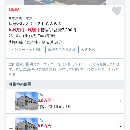
NEW
木津川市木津
レオパレスＫＩＺＵＧＡＷＡ
5.6
6
万円～
万円
管理/共益費7,500円
23.18㎡ (1K) /築17年 /2階建
片町線「西木津」駅 徒歩24分
インターネット対応
敷地内ごみ置き場
公共下水
室内設備は照明付き・エアコンなどが揃っており、とても充実していま
す。周辺に2駅ありの電車通勤しやすい物件です。今なら駐車...
もっと
見る
募集中の部屋
1階
5.6万円
1階 / 23.18㎡ / 1K
1階
5.6万円