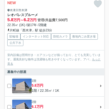
NEW
木津川市木津
レオパレスブルーメ
5.8
6.2
万円～
万円
管理/共益費7,500円
22.35㎡ (1K) /築17年 /2階建
片町線「西木津」駅 徒歩23分
駐輪場
インターネット対応
防犯カメラ
敷地内ごみ置き場
公共下水
室内設備は照明付き・エアコンなどが揃っており、とても充実していま
す。通風良好な物件は洗濯物も乾きやすくなっています。アパ...
もっと
見る
募集中の部屋
1階
5.8万円
1階 / 22.35㎡ / 1K
2階
6.1万円