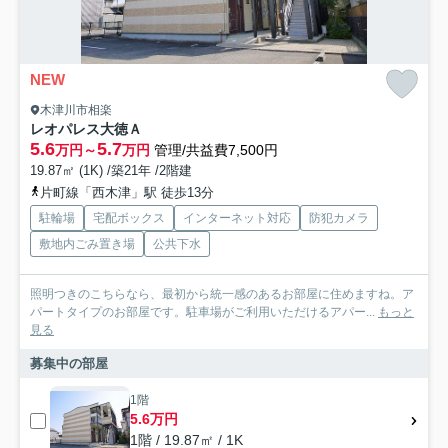
NEW
木津川市相楽
レオパレス大徳Ａ
5.6
5.7
万円～
万円
管理/共益費7,500円
19.87㎡ (1K) /築21年 /2階建
片町線「西木津」駅 徒歩13分
駐輪場
宅配ボックス
インターネット対応
防犯カメラ
敷地内ごみ置き場
公共下水
照明つきのこちらなら、最初から統一感のあるお部屋に住めますね。ア
パートタイプのお部屋です。駐車場がご利用いただけるアパー...
もっと
見る
募集中の部屋
1階
5.6万円
1階 / 19.87㎡ / 1K