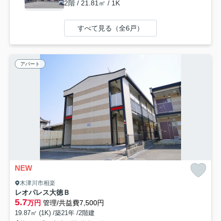
2階 / 21.81㎡ / 1K
すべて見る（全6戸）
アパート
NEW
木津川市相楽
レオパレス大徳Ｂ
5.7
万円
管理/共益費7,500円
19.87㎡ (1K) /築21年 /2階建