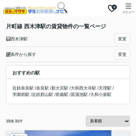
0
メニュー
片町線 西木津駅の賃貸物件の一覧ページ
西木津駅
変更
条件から探す
変更
おすすめの駅
近鉄奈良駅
/
奈良駅
/
新大宮駅
/
大和西大寺駅
/
天理駅
/
学園前駅
/
近鉄郡山駅
/
前栽駅
/
菖蒲池駅
/
大和小泉駅
15
棟
31
件