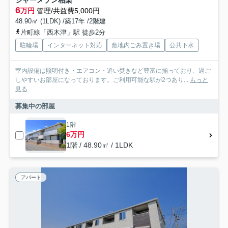
シャーメゾン相楽
6
万円
管理/共益費5,000円
48.90㎡ (1LDK) /築17年 /2階建
片町線「西木津」駅 徒歩2分
駐輪場
インターネット対応
敷地内ごみ置き場
公共下水
室内設備は照明付き・エアコン・追い焚きなど豊富に揃っており、過ご
しやすいお部屋になっております。ご利用可能な駅が2つあり...
もっと
見る
募集中の部屋
1階
6万円
1階 / 48.90㎡ / 1LDK
アパート