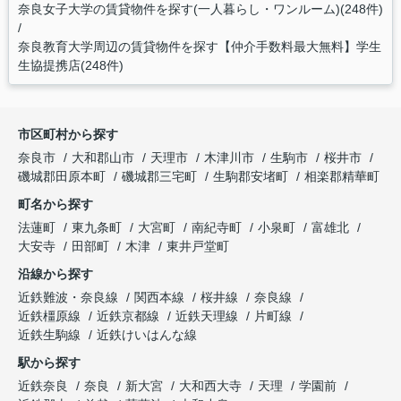
奈良女子大学の賃貸物件を探す(一人暮らし・ワンルーム)(248件)
奈良教育大学周辺の賃貸物件を探す【仲介手数料最大無料】学生
生協提携店(248件)
市区町村から探す
奈良市
大和郡山市
天理市
木津川市
生駒市
桜井市
磯城郡田原本町
磯城郡三宅町
生駒郡安堵町
相楽郡精華町
町名から探す
法蓮町
東九条町
大宮町
南紀寺町
小泉町
富雄北
大安寺
田部町
木津
東井戸堂町
沿線から探す
近鉄難波・奈良線
関西本線
桜井線
奈良線
近鉄橿原線
近鉄京都線
近鉄天理線
片町線
近鉄生駒線
近鉄けいはんな線
駅から探す
近鉄奈良
奈良
新大宮
大和西大寺
天理
学園前