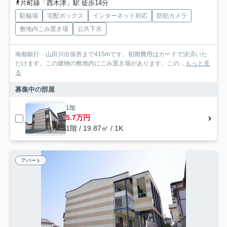
片町線「西木津」駅 徒歩14分
駐輪場
宅配ボックス
インターネット対応
防犯カメラ
敷地内ごみ置き場
公共下水
南都銀行 山田川出張所まで415mです。初期費用はカードで決済いた
だけます。この建物の敷地内にごみ置き場があります。この...
もっと見
る
募集中の部屋
1階
5.7万円
1階 / 19.87㎡ / 1K
アパート