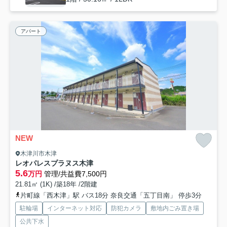
アパート
NEW
木津川市木津
レオパレスプラヌス木津
5.6
万円
管理/共益費7,500円
21.81㎡ (1K) /築18年 /2階建
片町線「西木津」駅 バス18分 奈良交通「五丁目南」 停歩3分
駐輪場
インターネット対応
防犯カメラ
敷地内ごみ置き場
公共下水