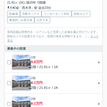
21.81㎡ (1K) /築20年 /2階建
片町線「西木津」駅 徒歩23分
駐輪場
宅配ボックス
インターネット対応
防犯カメラ
敷地内ごみ置き場
公共下水
室内設備は照明付き・エアコンなど充実した設備を備え付けています。
防犯カメラが設置されており、犯罪の発生を抑制できます。こ...
もっと
見る
募集中の部屋
1階
5.8万円
1階 / 21.81㎡ / 1K
2階
6.1万円
2階 / 21.81㎡ / 1K
2階
6.1万円