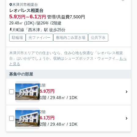
木津川市相楽台
レオパレス相楽台
5.9
6.1
万円～
万円
管理/共益費7,500円
29.48㎡ (1DK) /築26年 /2階建
片町線「西木津」駅 徒歩25分
駐輪場
光ファイバー
敷地内ごみ置き場
公共下水
木津川市エリアでの住まいなら、住み心地も快適な「レオパレス相楽
台」はいかがでしょうか。収納はシューズボックス・ウォークイ...
もっ
と見る
募集中の部屋
1階
5.9万円
1階 / 29.48㎡ / 1DK
2階
6.1万円
2階 / 29.48㎡ / 1DK