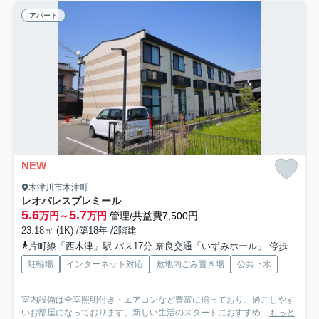
アパート
NEW
木津川市木津町
レオパレスプレミール
5.6
5.7
万円～
万円
管理/共益費7,500円
23.18㎡ (1K) /築18年 /2階建
片町線「西木津」駅 バス17分 奈良交通「いずみホール」 停歩2分
駐輪場
インターネット対応
敷地内ごみ置き場
公共下水
室内設備は全室照明付き・エアコンなど豊富に揃っており、過ごしやす
いお部屋になっております。新しい生活のスタートにおすすめ...
もっと