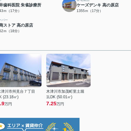
井歯科医院 朱雀診療所
ケーズデンキ 高の原店
343ｍ（17分）
1355ｍ（17分）
ーパー
商ストア 高の原店
362ｍ（18分）
木津川市州見台７丁目
木津川市加茂町里土堀
K (23.18㎡)
1LDK (50.01㎡)
.9
7.25
万円
万円