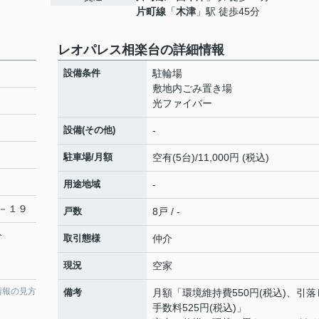
片町線
「
木津
」駅 徒歩45分
レオパレス相楽台の詳細情報
設備条件
駐輪場
敷地内ごみ置き場
光ファイバー
設備(その他)
-
駐車場/月額
空有(5台)/11,000円 (税込)
用途地域
-
－１９
戸数
8戸 / -
分
取引態様
仲介
現況
空家
情報の見方
備考
月額「環境維持費550円(税込)、引落
手数料525円(税込)」