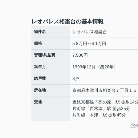
レオパレス相楽台の基本情報
物件名
レオパレス相楽台
価格
5.9万円～6.1万円
管理/共益費
7,500円
築年月
1999年12月（築26年）
総戸数
8戸
所在地
京都府
木津川市
相楽台
７丁目１５
交通
近鉄京都線
「
高の原
」駅 徒歩14
片町線
「
西木津
」駅 徒歩25分
片町線
「
木津
」駅 徒歩45分