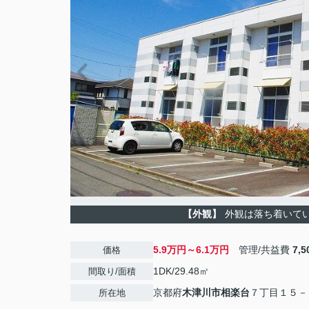
【外観】
外観は落ち着いて
5.9万円～6.1万円
管理/共益費
7,
価格
1DK/29.48㎡
間取り/面積
京都府
木津川市
相楽台
７丁目１５－
所在地