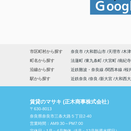
市区町村から探す
奈良市
大和郡山市
天理市
木津
町名から探す
法蓮町
東九条町
大宮町
南紀
沿線から探す
近鉄難波・奈良線
関西本線
桜
駅から探す
近鉄奈良
奈良
新大宮
大和西大
賃貸のマサキ (正木商事株式会社）
〒630-8013
奈良県奈良市三条大路５丁目2-40
営業時間：
AM9:30～PM7:00
定休日：
1月～4月無休（5月～12月毎週水曜日）