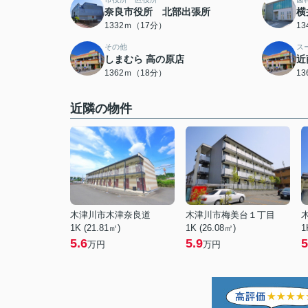
奈良市役所 北部出張所
横
1332ｍ（17分）
1
その他
ス
しまむら 高の原店
近
1362ｍ（18分）
1
近隣の物件
木津川市木津奈良道
木津川市梅美台１丁目
1K (21.81㎡)
1K (26.08㎡)
1
5.6
5.9
5
万円
万円