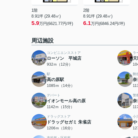
1階
2階
8.91坪 (29.48㎡)
8.91坪 (29.48㎡)
5.9
6.1
万円(6621.77円/坪)
万円(6846.24円/坪)
周辺施設
コンビニエンスストア
ラ
ローソン 平城店
天
932ｍ（12分）
1
駅
郵
高の原駅
奈
1085ｍ（14分）
1
デパート
警
イオンモール高の原
奈
1142ｍ（15分）
1
ドラッグストア
小
ドラッグセガミ 朱雀店
や
1206ｍ（16分）
1
市役所・区役所
歯