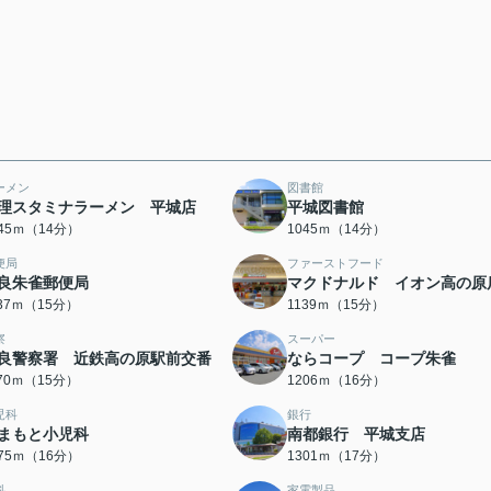
ーメン
図書館
理スタミナラーメン 平城店
平城図書館
045ｍ（14分）
1045ｍ（14分）
便局
ファーストフード
良朱雀郵便局
マクドナルド イオン高の原
137ｍ（15分）
1139ｍ（15分）
察
スーパー
良警察署 近鉄高の原駅前交番
ならコープ コープ朱雀
170ｍ（15分）
1206ｍ（16分）
児科
銀行
まもと小児科
南都銀行 平城支店
275ｍ（16分）
1301ｍ（17分）
科
家電製品