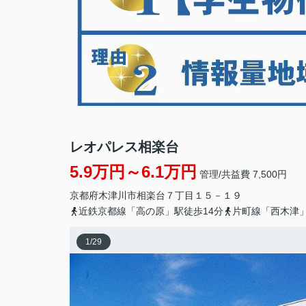
レオパレス相楽台
5.9万円～6.1万円
管理/共益費 7,500円
京都府
木津川市
相楽台
７丁目１５－１９
近鉄京都線「高の原」駅徒歩14分
片町線「西木津」
1
/
29