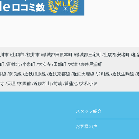
川市
生駒市
桜井市
磯城郡田原本町
磯城郡三宅町
生駒郡安堵町
相
寺町
富雄北
小泉町
大安寺
田部町
木津
東井戸堂町
井線
奈良線
近鉄橿原線
近鉄京都線
近鉄天理線
片町線
近鉄生駒線
寺
天理
学園前
近鉄郡山
前栽
菖蒲池
大和小泉
スタッフ紹介
お客様の声