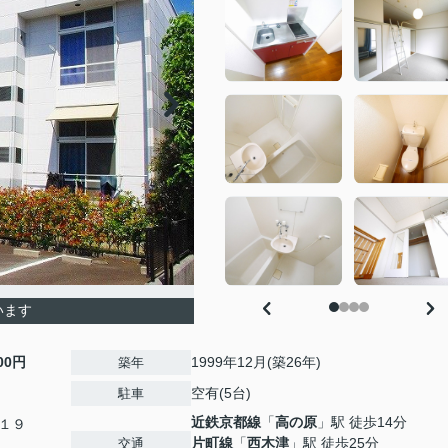
います
500円
1999年12月(築26年)
築年
空有(5台)
駐車
近鉄京都線
「
高の原
」駅 徒歩14分
１９
片町線
「
西木津
」駅 徒歩25分
交通