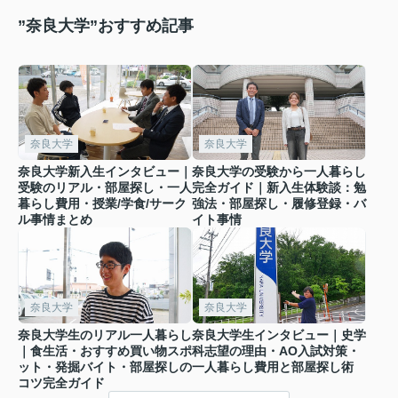
”奈良大学”おすすめ記事
奈良大学
奈良大学
奈良大学新入生インタビュー｜
奈良大学の受験から一人暮らし
受験のリアル・部屋探し・一人
完全ガイド｜新入生体験談：勉
暮らし費用・授業/学食/サーク
強法・部屋探し・履修登録・バ
ル事情まとめ
イト事情
奈良大学
奈良大学
奈良大学生のリアル一人暮らし
奈良大学生インタビュー｜史学
｜食生活・おすすめ買い物スポ
科志望の理由・AO入試対策・
ット・発掘バイト・部屋探しの
一人暮らし費用と部屋探し術
コツ完全ガイド