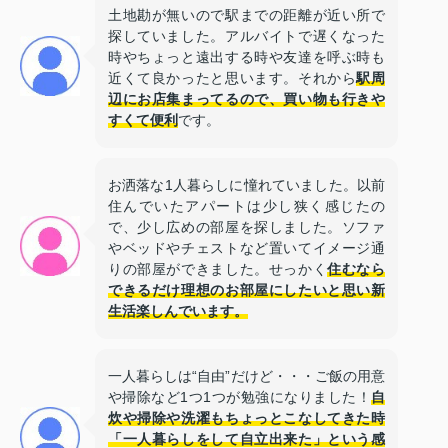
土地勘が無いので駅までの距離が近い所で
探していました。アルバイトで遅くなった
時やちょっと遠出する時や友達を呼ぶ時も
近くて良かったと思います。それから
駅周
辺にお店集まってるので、買い物も行きや
すくて便利
です。
お洒落な1人暮らしに憧れていました。以前
住んでいたアパートは少し狭く感じたの
で、少し広めの部屋を探しました。ソファ
やベッドやチェストなど置いてイメージ通
りの部屋ができました。せっかく
住むなら
できるだけ理想のお部屋にしたいと思い新
生活楽しんでいます。
一人暮らしは“自由”だけど・・・ご飯の用意
や掃除など1つ1つが勉強になりました！
自
炊や掃除や洗濯もちょっとこなしてきた時
「一人暮らしをして自立出来た」という感