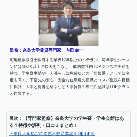
監修：奈良大学賃貸専門家 内田 紘一
宅地建物取引士保有する業界12年以上のベテラン。毎年学生シーズ
ンには150名以上の接客をこなし、成約数社内TOPクラスの実績を
持つ。学生寮事情や一人暮らし知恵袋などの「情報通」として知名
度も高く、下宿先の安心・安全な住環境の提供とコスパ重視を目標
に掲げ、大学と提携を結ぶなど大学賃貸の専門性意識はTOPクラス
と自負する。
目次：【専門家監修】奈良大学の学生寮・学生会館はあ
る？特徴や評判・口コミまとめ！
・奈良大学指定の提携不動産業者を利用する