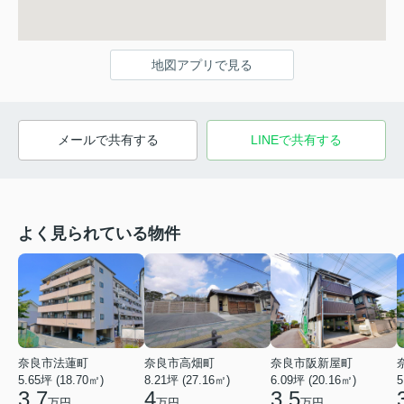
地図アプリで見る
メールで共有する
LINEで共有する
よく見られている物件
奈良市法蓮町
奈良市高畑町
奈良市阪新屋町
5.65坪 (18.70㎡)
8.21坪 (27.16㎡)
6.09坪 (20.16㎡)
5
3.7
4
3.5
万円
万円
万円