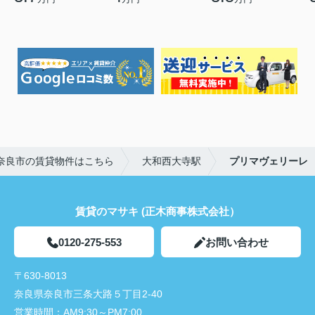
奈良市の賃貸物件はこちら
大和西大寺駅
プリマヴェリーレ
賃貸のマサキ (正木商事株式会社）
0120-275-553
お問い合わせ
〒630-8013
奈良県奈良市三条大路５丁目2-40
営業時間：
AM9:30～PM7:00