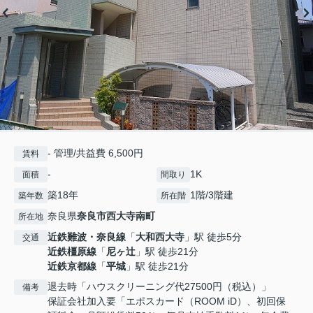
- 管理/共益費 6,500円
賃料
-
1K
面積
間取り
築18年
1階/3階建
築年数
所在階
奈良県
奈良市
西大寺南町
所在地
近鉄難波・奈良線
「
大和西大寺
」駅 徒歩5分
交通
近鉄橿原線
「
尼ヶ辻
」駅 徒歩21分
近鉄京都線
「
平城
」駅 徒歩21分
退去時「ハウスクリーニング代27500円（税込）」
備考
保証会社加入要「エポスカード（ROOM iD）、初回保