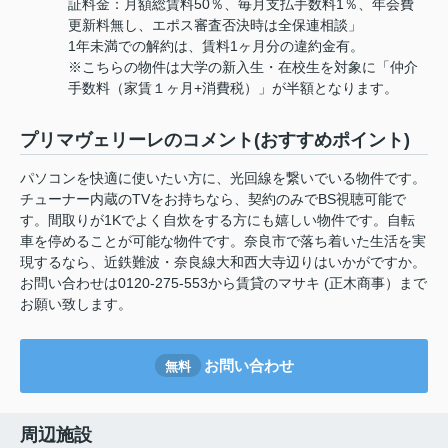
証料金：月額総賃料50％、毎月支払手数料1％、年会費
更新料無し、エポス審査否決時は全保連相談」
1年未満での解約は、賃料1ヶ月分の違約金有。
※こちらの物件は大学の新入生・在校生を対象に「仲介
手数料（家賃１ヶ月+消費税）」が半額となります。
プリマヴェリーレのコメント(おすすめポイント)
パソコンを快適に使いたい方に、光回線を繋いでいる物件です。
チューナー内蔵のTVをお持ちなら、契約のみでBS視聴可能で
す。間取りが1Kでよく自炊をする方にも嬉しい物件です。自転
車を停めることが可能な物件です。奈良市で落ち着いた生活を実
現するなら、近鉄難波・奈良線大和西大寺辺りはいかがですか。
お問い合わせは0120-275-553から賃貸のマサキ (正木商事）まで
お願い致します。
お問い合わせ
無料
周辺施設