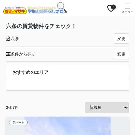
0
メニュー
六条の賃貸物件をチェック！
六条
変更
条件から探す
変更
おすすめのエリア
2
棟
7
件
アパート