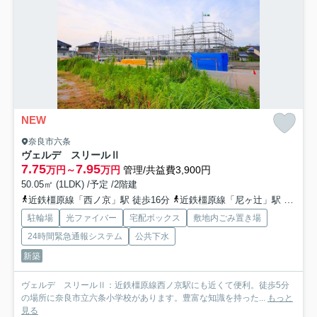
NEW
奈良市六条
ヴェルデ スリールⅡ
7.75
7.95
万円～
万円
管理/共益費3,900円
50.05㎡ (1LDK) /予定 /2階建
近鉄橿原線「西ノ京」駅 徒歩16分
近鉄橿原線「尼ヶ辻」駅 徒歩30分
駐輪場
光ファイバー
宅配ボックス
敷地内ごみ置き場
24時間緊急通報システム
公共下水
新築
ヴェルデ スリールⅡ：近鉄橿原線西ノ京駅にも近くて便利。徒歩5分
の場所に奈良市立六条小学校があります。豊富な知識を持った...
もっと
見る