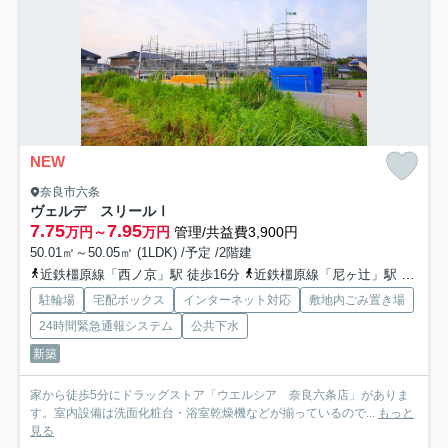
NEW
奈良市六条
ヴェルデ スリールⅠ
7.75
7.95
万円～
万円
管理/共益費3,900円
50.01㎡～50.05㎡ (1LDK) /予定 /2階建
近鉄橿原線「西ノ京」駅 徒歩16分
近鉄橿原線「尼ヶ辻」駅 徒歩30分
駐輪場
宅配ボックス
インターネット対応
敷地内ごみ置き場
24時間緊急通報システム
公共下水
新築
家から徒歩5分にドラッグストア「ウエルシア 奈良六条店」がありま
す。室内設備は洗面化粧台・浴室乾燥機などが揃っているので...
もっと
見る