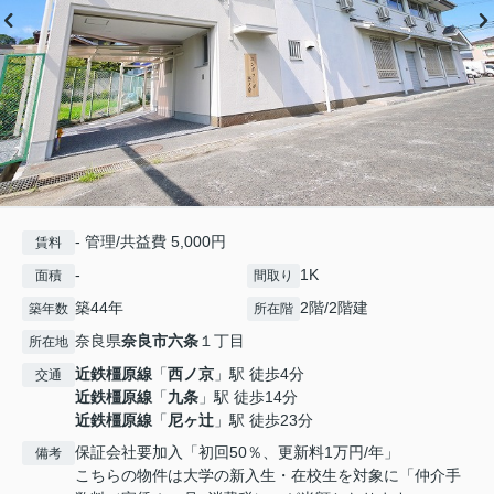
- 管理/共益費 5,000円
賃料
-
1K
面積
間取り
築44年
2階/2階建
築年数
所在階
奈良県
奈良市
六条
１丁目
所在地
近鉄橿原線
「
西ノ京
」駅 徒歩4分
交通
近鉄橿原線
「
九条
」駅 徒歩14分
近鉄橿原線
「
尼ヶ辻
」駅 徒歩23分
保証会社要加入「初回50％、更新料1万円/年」
備考
こちらの物件は大学の新入生・在校生を対象に「仲介手