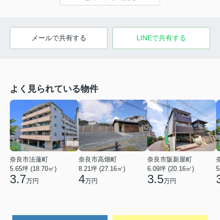
メールで共有する
LINEで共有する
よく見られている物件
奈良市法蓮町
奈良市高畑町
奈良市阪新屋町
5.65坪 (18.70㎡)
8.21坪 (27.16㎡)
6.09坪 (20.16㎡)
5
3.7
4
3.5
万円
万円
万円