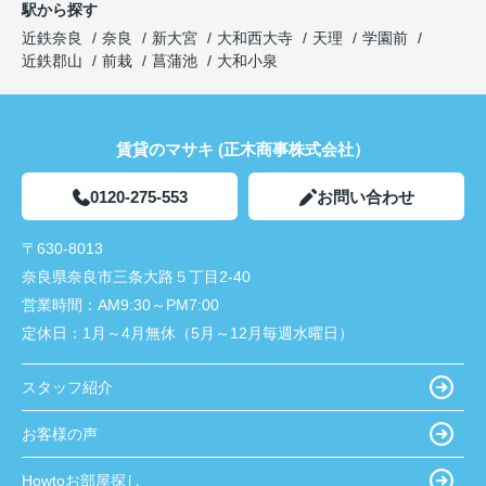
駅から探す
近鉄奈良
奈良
新大宮
大和西大寺
天理
学園前
近鉄郡山
前栽
菖蒲池
大和小泉
賃貸のマサキ (正木商事株式会社）
0120-275-553
お問い合わせ
〒630-8013
奈良県奈良市三条大路５丁目2-40
営業時間：
AM9:30～PM7:00
定休日：
1月～4月無休（5月～12月毎週水曜日）
スタッフ紹介
お客様の声
Howtoお部屋探し