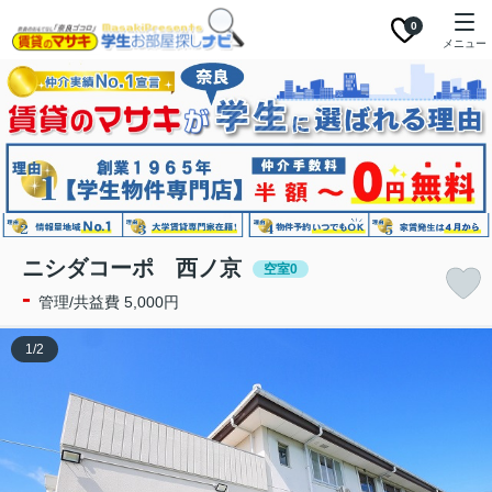
0
メニュー
ニシダコーポ 西ノ京
空室0
-
管理/共益費 5,000円
1
/
2