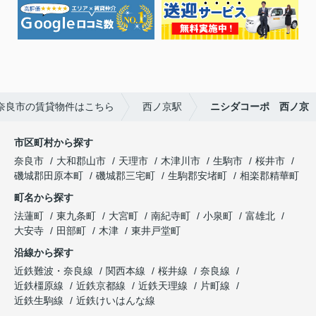
奈良市の賃貸物件はこちら
西ノ京駅
ニシダコーポ 西ノ京
市区町村から探す
奈良市
大和郡山市
天理市
木津川市
生駒市
桜井市
磯城郡田原本町
磯城郡三宅町
生駒郡安堵町
相楽郡精華町
町名から探す
法蓮町
東九条町
大宮町
南紀寺町
小泉町
富雄北
大安寺
田部町
木津
東井戸堂町
沿線から探す
近鉄難波・奈良線
関西本線
桜井線
奈良線
近鉄橿原線
近鉄京都線
近鉄天理線
片町線
近鉄生駒線
近鉄けいはんな線