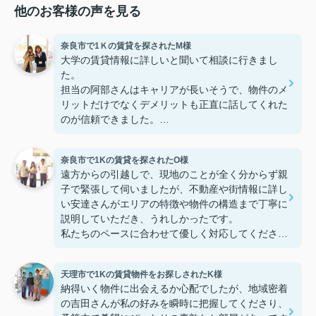
他のお客様の声を見る
奈良市で1Ｋの賃貸を探されたM様
大学の賃貸情報に詳しいと聞いて相談に行きまし
た。
担当の阿部さんはキャリアが長いそうで、物件のメ
リットだけでなくデメリットも正直に話してくれた
のが信頼できました。
些細なことまでご対応頂きありがとうございまし
た！おかげで納得のいく契約でき、本当に嬉しいで
奈良市で1Kの賃貸を探されたO様
す。
遠方からの引越しで、現地のことが全く分からず親
子で緊張して伺いましたが、不動産や街情報に詳し
い安達さんがエリアの特徴や物件の構造まで丁寧に
説明していただき、うれしかったです。
私たちのペースに合わせて優しく対応してくださっ
たおかげで、安心してお部屋探しを進めることがで
きました。これからの生活に期待が持てるようにな
天理市で1Kの賃貸物件をお探しされたK様
り、感謝しています。安達さん、ありがとうござい
納得いく物件に出会えるか心配でしたが、地域密着
ました！
の吉田さんが私の好みを瞬時に把握してくださり、