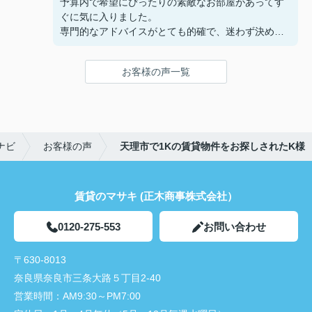
予算内で希望にぴったりの素敵なお部屋があってす
ぐに気に入りました。
専門的なアドバイスがとても的確で、迷わず決める
ことができました！
鍵の受け取りのときに、また元気(o・・o)/~お店に
お客様の声一覧
伺います。
天理でお部屋探しをするなら、吉田さんが絶対おす
すめです！
ナビ
お客様の声
天理市で1Kの賃貸物件をお探しされたK様
賃貸のマサキ (正木商事株式会社）
0120-275-553
お問い合わせ
〒630-8013
奈良県奈良市三条大路５丁目2-40
営業時間：
AM9:30～PM7:00