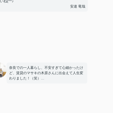
ね(^^♪
安達 竜哉
奈良での一人暮らし、不安すぎて心細かったけ
ど、賃貸のマサキの木原さんに出会えて人生変
わりました！（笑）
私の細かい悩みも全部「大丈夫ですよ」って笑
顔で聞いてくれて、やさしく対応していただい
て、本当にありがとうございました！
120%納得できる最高の部屋が見つかって、今
はワクワクしかありません！木原さん、マジで
神対応すぎました！新生活、全力で楽しんじゃ