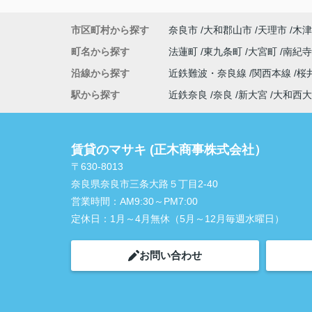
市区町村から探す
奈良市
大和郡山市
天理市
木津
町名から探す
法蓮町
東九条町
大宮町
南紀
沿線から探す
近鉄難波・奈良線
関西本線
桜
駅から探す
近鉄奈良
奈良
新大宮
大和西大
賃貸のマサキ (正木商事株式会社）
〒630-8013
奈良県奈良市三条大路５丁目2-40
営業時間：
AM9:30～PM7:00
定休日：
1月～4月無休（5月～12月毎週水曜日）
お問い合わせ