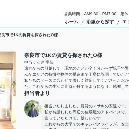
営業時間：AM9:30～PM7:00 
ホーム
沿線から探す
エ
奈良市で1Kの賃貸を探されたO様
奈良市で1Kの賃貸を探されたO様
担当：安達 竜哉
遠方からの引越しで、現地のことが全く分からず親子で緊
んがエリアの特徴や物件の構造まで丁寧に説明していただ
私たちのペースに合わせて優しく対応してくださったおか
た。これからの生活に期待が持てるようになり、感謝して
担当者より
担当いたしました、賃貸のマサキの安達です。
私がお話しした周辺の住環境のアドバイスで、
言っていただけて、嬉しいです
これからの大学でのキャンパスライフが、安全