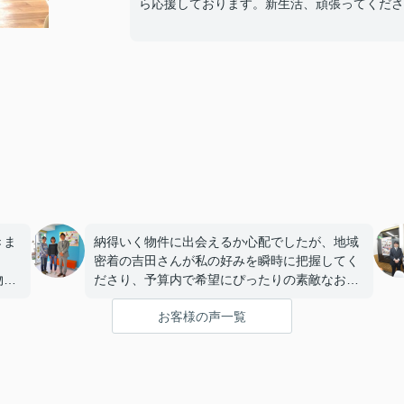
ら応援しております。新生活、頑張ってください
きま
納得いく物件に出会えるか心配でしたが、地域
密着の吉田さんが私の好みを瞬時に把握してく
物件
ださり、予算内で希望にぴったりの素敵なお部
話し
屋があってすぐに気に入りました。
お客様の声一覧
専門的なアドバイスがとても的確で、迷わず決
いま
めることができました！
に嬉
鍵の受け取りのときに、また元気(o・・o)/~お
店に伺います。
天理でお部屋探しをするなら、吉田さんが絶対