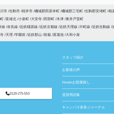
おすすめです！
川市
生駒市
桜井市
磯城郡田原本町
磯城郡三宅町
生駒郡安堵町
相
寺町
富雄北
小泉町
大安寺
田部町
木津
東井戸堂町
井線
奈良線
近鉄橿原線
近鉄京都線
近鉄天理線
片町線
近鉄生駒線
寺
天理
学園前
近鉄郡山
前栽
菖蒲池
大和小泉
スタッフ紹介
お客様の声
Howtoお部屋探し
0120-275-553
賃貸用語集
キャンパス奈良ジャーナル