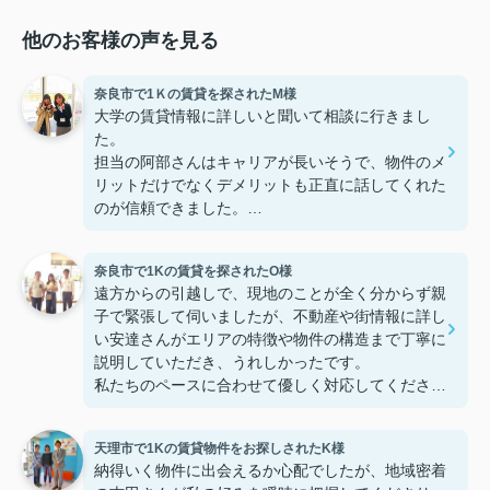
他のお客様の声を見る
奈良市で1Ｋの賃貸を探されたM様
大学の賃貸情報に詳しいと聞いて相談に行きまし
た。
担当の阿部さんはキャリアが長いそうで、物件のメ
リットだけでなくデメリットも正直に話してくれた
のが信頼できました。
些細なことまでご対応頂きありがとうございまし
た！おかげで納得のいく契約でき、本当に嬉しいで
奈良市で1Kの賃貸を探されたO様
す。
遠方からの引越しで、現地のことが全く分からず親
子で緊張して伺いましたが、不動産や街情報に詳し
い安達さんがエリアの特徴や物件の構造まで丁寧に
説明していただき、うれしかったです。
私たちのペースに合わせて優しく対応してくださっ
たおかげで、安心してお部屋探しを進めることがで
きました。これからの生活に期待が持てるようにな
天理市で1Kの賃貸物件をお探しされたK様
り、感謝しています。安達さん、ありがとうござい
納得いく物件に出会えるか心配でしたが、地域密着
ました！