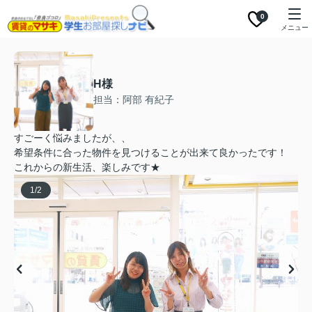
0
メニュー
H様
担当：阿部 有紀子
すごーく悩みましたが、、
希望条件に合った物件を見つけることが出来て良かったです！
これからの新生活、楽しみです★
1
/
2