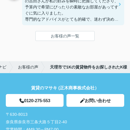
の吉田さんが私の好みを瞬時に把握してくださり、
予算内で希望にぴったりの素敵なお部屋があってす
ぐに気に入りました。
専門的なアドバイスがとても的確で、迷わず決める
ことができました！
鍵の受け取りのときに、また元気(o・・o)/~お店に
お客様の声一覧
伺います。
天理でお部屋探しをするなら、吉田さんが絶対おす
すめです！
ナビ
お客様の声
天理市で1Kの賃貸物件をお探しされたK様
賃貸のマサキ (正木商事株式会社）
0120-275-553
お問い合わせ
〒630-8013
奈良県奈良市三条大路５丁目2-40
営業時間：
AM9:30～PM7:00