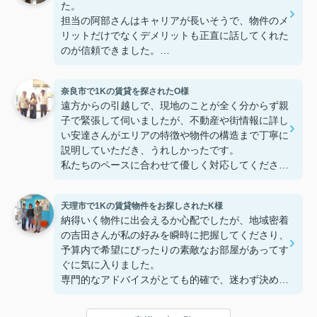
た。
担当の阿部さんはキャリアが長いそうで、物件のメ
リットだけでなくデメリットも正直に話してくれた
のが信頼できました。
些細なことまでご対応頂きありがとうございまし
た！おかげで納得のいく契約でき、本当に嬉しいで
奈良市で1Kの賃貸を探されたO様
す。
遠方からの引越しで、現地のことが全く分からず親
子で緊張して伺いましたが、不動産や街情報に詳し
い安達さんがエリアの特徴や物件の構造まで丁寧に
説明していただき、うれしかったです。
私たちのペースに合わせて優しく対応してくださっ
たおかげで、安心してお部屋探しを進めることがで
きました。これからの生活に期待が持てるようにな
天理市で1Kの賃貸物件をお探しされたK様
り、感謝しています。安達さん、ありがとうござい
納得いく物件に出会えるか心配でしたが、地域密着
ました！
の吉田さんが私の好みを瞬時に把握してくださり、
予算内で希望にぴったりの素敵なお部屋があってす
ぐに気に入りました。
専門的なアドバイスがとても的確で、迷わず決める
ことができました！
鍵の受け取りのときに、また元気(o・・o)/~お店に