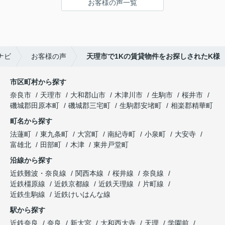
お客様の声一覧
伺います。
天理でお部屋探しをするなら、吉田さんが絶対おす
すめです！
ナビ
お客様の声
天理市で1Kの賃貸物件をお探しされたK様
市区町村から探す
奈良市
天理市
大和郡山市
木津川市
生駒市
桜井市
磯城郡田原本町
磯城郡三宅町
生駒郡安堵町
相楽郡精華町
町名から探す
法蓮町
東九条町
大宮町
南紀寺町
小泉町
大安寺
富雄北
田部町
木津
東井戸堂町
沿線から探す
近鉄難波・奈良線
関西本線
桜井線
奈良線
近鉄橿原線
近鉄京都線
近鉄天理線
片町線
近鉄生駒線
近鉄けいはんな線
駅から探す
近鉄奈良
奈良
新大宮
大和西大寺
天理
学園前