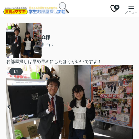
0
メニュー
O様
担当：
お部屋探しは早め早めにしたほうがいいですよ！
1
/
2