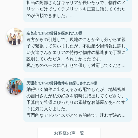
担当の阿部さんはキャリアが長いそうで、物件のメ
リットだけでなくデメリットも正直に話してくれた
のが信頼できました。
些細なことまでご対応頂きありがとうございまし
た！おかげで納得のいく契約でき、本当に嬉しいで
奈良市で1Kの賃貸を探されたO様
す。
遠方からの引越しで、現地のことが全く分からず親
子で緊張して伺いましたが、不動産や街情報に詳し
い安達さんがエリアの特徴や物件の構造まで丁寧に
説明していただき、うれしかったです。
私たちのペースに合わせて優しく対応してくださっ
たおかげで、安心してお部屋探しを進めることがで
きました。これからの生活に期待が持てるようにな
天理市で1Kの賃貸物件をお探しされたK様
り、感謝しています。安達さん、ありがとうござい
納得いく物件に出会えるか心配でしたが、地域密着
ました！
の吉田さんが私の好みを瞬時に把握してくださり、
予算内で希望にぴったりの素敵なお部屋があってす
ぐに気に入りました。
専門的なアドバイスがとても的確で、迷わず決める
ことができました！
鍵の受け取りのときに、また元気(o・・o)/~お店に
お客様の声一覧
伺います。