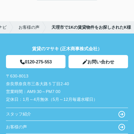
天理でお部屋探しをするなら、吉田さんが絶対おす
すめです！
ナビ
お客様の声
天理市で1Kの賃貸物件をお探しされたK様
賃貸のマサキ (正木商事株式会社）
0120-275-553
お問い合わせ
〒630-8013
奈良県奈良市三条大路５丁目2-40
営業時間：
AM9:30～PM7:00
定休日：
1月～4月無休（5月～12月毎週水曜日）
スタッフ紹介
お客様の声