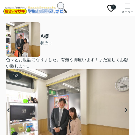
0
メニュー
A様
担当：
色々とお世話になりました。有難う御座います！また宜しくお願
い致します。
1
/
2