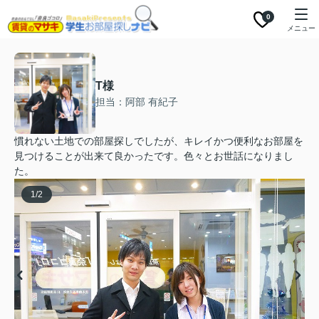
0
メニュー
T様
担当：阿部 有紀子
慣れない土地での部屋探しでしたが、キレイかつ便利なお部屋を
見つけることが出来て良かったです。色々とお世話になりまし
た。
1
/
2