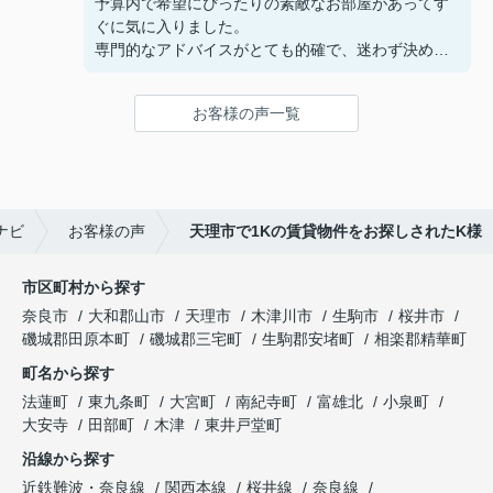
予算内で希望にぴったりの素敵なお部屋があってす
ぐに気に入りました。
専門的なアドバイスがとても的確で、迷わず決める
ことができました！
鍵の受け取りのときに、また元気(o・・o)/~お店に
お客様の声一覧
伺います。
天理でお部屋探しをするなら、吉田さんが絶対おす
すめです！
ナビ
お客様の声
天理市で1Kの賃貸物件をお探しされたK様
市区町村から探す
奈良市
大和郡山市
天理市
木津川市
生駒市
桜井市
磯城郡田原本町
磯城郡三宅町
生駒郡安堵町
相楽郡精華町
町名から探す
法蓮町
東九条町
大宮町
南紀寺町
富雄北
小泉町
大安寺
田部町
木津
東井戸堂町
沿線から探す
近鉄難波・奈良線
関西本線
桜井線
奈良線