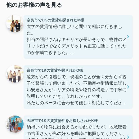
他のお客様の声を見る
奈良市で1Ｋの賃貸を探されたM様
大学の賃貸情報に詳しいと聞いて相談に行きまし
た。
担当の阿部さんはキャリアが長いそうで、物件のメ
リットだけでなくデメリットも正直に話してくれた
のが信頼できました。
些細なことまでご対応頂きありがとうございまし
た！おかげで納得のいく契約でき、本当に嬉しいで
奈良市で1Kの賃貸を探されたO様
す。
遠方からの引越しで、現地のことが全く分からず親
子で緊張して伺いましたが、不動産や街情報に詳し
い安達さんがエリアの特徴や物件の構造まで丁寧に
説明していただき、うれしかったです。
私たちのペースに合わせて優しく対応してくださっ
たおかげで、安心してお部屋探しを進めることがで
きました。これからの生活に期待が持てるようにな
天理市で1Kの賃貸物件をお探しされたK様
り、感謝しています。安達さん、ありがとうござい
納得いく物件に出会えるか心配でしたが、地域密着
ました！
の吉田さんが私の好みを瞬時に把握してくださり、