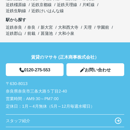
近鉄橿原線
近鉄京都線
近鉄天理線
片町線
近鉄生駒線
近鉄けいはんな線
駅から探す
近鉄奈良
奈良
新大宮
大和西大寺
天理
学園前
近鉄郡山
前栽
菖蒲池
大和小泉
賃貸のマサキ (正木商事株式会社）
0120-275-553
お問い合わせ
〒630-8013
奈良県奈良市三条大路５丁目2-40
営業時間：
AM9:30～PM7:00
定休日：
1月～4月無休（5月～12月毎週水曜日）
スタッフ紹介