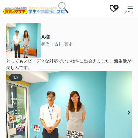
0
メニュー
A様
担当：古川 真史
とってもスピーディな対応でいい物件に出会えました。新生活が
楽しみです。
1
/
2