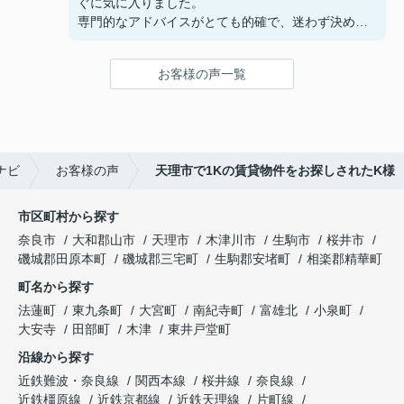
ぐに気に入りました。
専門的なアドバイスがとても的確で、迷わず決める
ことができました！
鍵の受け取りのときに、また元気(o・・o)/~お店に
お客様の声一覧
伺います。
天理でお部屋探しをするなら、吉田さんが絶対おす
すめです！
ナビ
お客様の声
天理市で1Kの賃貸物件をお探しされたK様
市区町村から探す
奈良市
大和郡山市
天理市
木津川市
生駒市
桜井市
磯城郡田原本町
磯城郡三宅町
生駒郡安堵町
相楽郡精華町
町名から探す
法蓮町
東九条町
大宮町
南紀寺町
富雄北
小泉町
大安寺
田部町
木津
東井戸堂町
沿線から探す
近鉄難波・奈良線
関西本線
桜井線
奈良線
近鉄橿原線
近鉄京都線
近鉄天理線
片町線