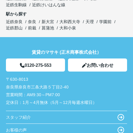
近鉄生駒線
近鉄けいはんな線
駅から探す
近鉄奈良
奈良
新大宮
大和西大寺
天理
学園前
近鉄郡山
前栽
菖蒲池
大和小泉
賃貸のマサキ (正木商事株式会社）
0120-275-553
お問い合わせ
〒630-8013
奈良県奈良市三条大路５丁目2-40
営業時間：
AM9:30～PM7:00
定休日：
1月～4月無休（5月～12月毎週水曜日）
スタッフ紹介
お客様の声