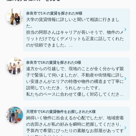
奈良市で1Ｋの賃貸を探されたM様
大学の賃貸情報に詳しいと聞いて相談に行きまし
た。
担当の阿部さんはキャリアが長いそうで、物件のメ
リットだけでなくデメリットも正直に話してくれた
のが信頼できました。
些細なことまでご対応頂きありがとうございまし
た！おかげで納得のいく契約でき、本当に嬉しいで
奈良市で1Kの賃貸を探されたO様
す。
遠方からの引越しで、現地のことが全く分からず親
子で緊張して伺いましたが、不動産や街情報に詳し
い安達さんがエリアの特徴や物件の構造まで丁寧に
説明していただき、うれしかったです。
私たちのペースに合わせて優しく対応してくださっ
たおかげで、安心してお部屋探しを進めることがで
きました。これからの生活に期待が持てるようにな
天理市で1Kの賃貸物件をお探しされたK様
り、感謝しています。安達さん、ありがとうござい
納得いく物件に出会えるか心配でしたが、地域密着
ました！
の吉田さんが私の好みを瞬時に把握してくださり、
予算内で希望にぴったりの素敵なお部屋があってす