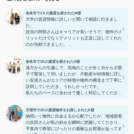
奈良市で1Ｋの賃貸を探されたM様
大学の賃貸情報に詳しいと聞いて相談に行きまし
た。
担当の阿部さんはキャリアが長いそうで、物件のメ
リットだけでなくデメリットも正直に話してくれた
のが信頼できました。
些細なことまでご対応頂きありがとうございまし
た！おかげで納得のいく契約でき、本当に嬉しいで
奈良市で1Kの賃貸を探されたO様
す。
遠方からの引越しで、現地のことが全く分からず親
子で緊張して伺いましたが、不動産や街情報に詳し
い安達さんがエリアの特徴や物件の構造まで丁寧に
説明していただき、うれしかったです。
私たちのペースに合わせて優しく対応してくださっ
たおかげで、安心してお部屋探しを進めることがで
きました。これからの生活に期待が持てるようにな
天理市で1Kの賃貸物件をお探しされたK様
り、感謝しています。安達さん、ありがとうござい
納得いく物件に出会えるか心配でしたが、地域密着
ました！
の吉田さんが私の好みを瞬時に把握してくださり、
予算内で希望にぴったりの素敵なお部屋があってす