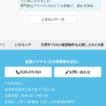
ぐに気に入りました。
専門的なアドバイスがとても的確で、迷わず決める
ことができました！
鍵の受け取りのときに、また元気(o・・o)/~お店に
お客様の声一覧
伺います。
天理でお部屋探しをするなら、吉田さんが絶対おす
すめです！
ナビ
お客様の声
天理市で1Kの賃貸物件をお探しされたK様
賃貸のマサキ (正木商事株式会社）
0120-275-553
お問い合わせ
〒630-8013
奈良県奈良市三条大路５丁目2-40
営業時間：
AM9:30～PM7:00
定休日：
1月～4月無休（5月～12月毎週水曜日）