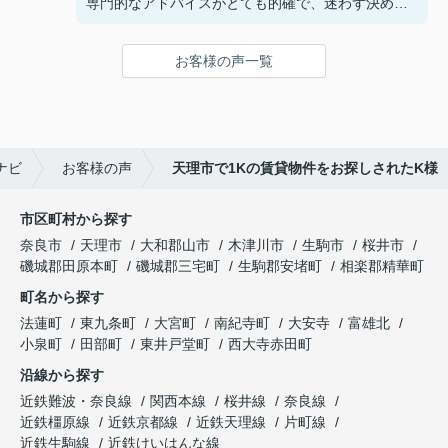
専門的なアドバイスがとても的確で、迷わず決める
ことができました！
鍵の受け取りのときに、また元気(o・・o)/~お店に
お客様の声一覧
伺います。
天理でお部屋探しをするなら、吉田さんが絶対おす
すめです！
ナビ
お客様の声
天理市で1Kの賃貸物件をお探しされたK様
市区町村から探す
奈良市
天理市
大和郡山市
木津川市
生駒市
桜井市
磯城郡田原本町
磯城郡三宅町
生駒郡安堵町
相楽郡精華町
町名から探す
法蓮町
東九条町
大宮町
南紀寺町
大安寺
富雄北
小泉町
田部町
東井戸堂町
西大寺赤田町
沿線から探す
近鉄難波・奈良線
関西本線
桜井線
奈良線
近鉄橿原線
近鉄京都線
近鉄天理線
片町線
近鉄生駒線
近鉄けいはんな線