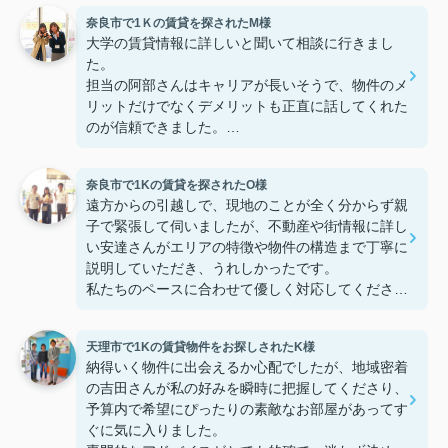
奈良市で1Ｋの賃貸を探されたM様
大学の賃貸情報に詳しいと聞いて相談に行きまし
た。
担当の阿部さんはキャリアが長いそうで、物件のメ
リットだけでなくデメリットも正直に話してくれた
のが信頼できました。
些細なことまでご対応頂きありがとうございまし
た！おかげで納得のいく契約でき、本当に嬉しいで
奈良市で1Kの賃貸を探されたO様
す。
遠方からの引越しで、現地のことが全く分からず親
子で緊張して伺いましたが、不動産や街情報に詳し
い安達さんがエリアの特徴や物件の構造まで丁寧に
説明していただき、うれしかったです。
私たちのペースに合わせて優しく対応してくださっ
たおかげで、安心してお部屋探しを進めることがで
きました。これからの生活に期待が持てるようにな
天理市で1Kの賃貸物件をお探しされたK様
り、感謝しています。安達さん、ありがとうござい
納得いく物件に出会えるか心配でしたが、地域密着
ました！
の吉田さんが私の好みを瞬時に把握してくださり、
予算内で希望にぴったりの素敵なお部屋があってす
ぐに気に入りました。