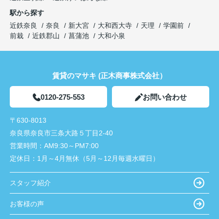
駅から探す
近鉄奈良
奈良
新大宮
大和西大寺
天理
学園前
前栽
近鉄郡山
菖蒲池
大和小泉
賃貸のマサキ (正木商事株式会社）
0120-275-553
お問い合わせ
〒630-8013
奈良県奈良市三条大路５丁目2-40
営業時間：
AM9:30～PM7:00
定休日：
1月～4月無休（5月～12月毎週水曜日）
スタッフ紹介
お客様の声