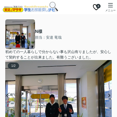
0
メニュー
N様
担当：安達 竜哉
初めての一人暮らしで分からない事も沢山有りましたが、安心し
て契約することが出来ました。有難うございました。
1
/
2