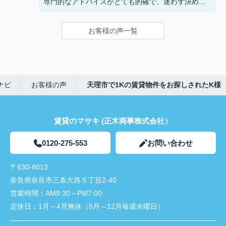
専門的なアドバイスがとても的確で、迷わず決める
ことができました！
鍵の受け取りのときに、また元気(o・・o)/~お店に
お客様の声一覧
伺います。
天理でお部屋探しをするなら、吉田さんが絶対おす
すめです！
ナビ
お客様の声
天理市で1Kの賃貸物件をお探しされたK様
賃貸のマサキ (正木商事株式会社）
0120-275-553
お問い合わせ
〒630-8013
奈良県奈良市三条大路５丁目2-40
営業時間：
AM9:30～PM7:00
定休日：
1月～4月無休（5月～12月毎週水曜日）