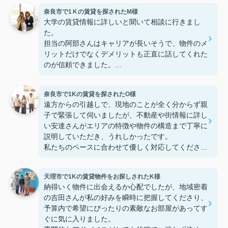
奈良市で1Ｋの賃貸を探されたM様
大学の賃貸情報に詳しいと聞いて相談に行きまし
た。
担当の阿部さんはキャリアが長いそうで、物件のメ
リットだけでなくデメリットも正直に話してくれた
のが信頼できました。
些細なことまでご対応頂きありがとうございまし
た！おかげで納得のいく契約でき、本当に嬉しいで
奈良市で1Kの賃貸を探されたO様
す。
遠方からの引越しで、現地のことが全く分からず親
子で緊張して伺いましたが、不動産や街情報に詳し
い安達さんがエリアの特徴や物件の構造まで丁寧に
説明していただき、うれしかったです。
私たちのペースに合わせて優しく対応してくださっ
たおかげで、安心してお部屋探しを進めることがで
きました。これからの生活に期待が持てるようにな
天理市で1Kの賃貸物件をお探しされたK様
り、感謝しています。安達さん、ありがとうござい
納得いく物件に出会えるか心配でしたが、地域密着
ました！
の吉田さんが私の好みを瞬時に把握してくださり、
予算内で希望にぴったりの素敵なお部屋があってす
ぐに気に入りました。