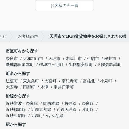
鍵の受け取りのときに、また元気(o・・o)/~お店に
お客様の声一覧
伺います。
天理でお部屋探しをするなら、吉田さんが絶対おす
すめです！
ナビ
お客様の声
天理市で1Kの賃貸物件をお探しされたK様
市区町村から探す
奈良市
大和郡山市
天理市
木津川市
生駒市
桜井市
磯城郡田原本町
磯城郡三宅町
生駒郡安堵町
相楽郡精華町
町名から探す
法蓮町
東九条町
大宮町
南紀寺町
富雄北
小泉町
大安寺
田部町
木津
東井戸堂町
沿線から探す
近鉄難波・奈良線
関西本線
桜井線
奈良線
近鉄橿原線
近鉄京都線
近鉄天理線
片町線
近鉄生駒線
近鉄けいはんな線
駅から探す