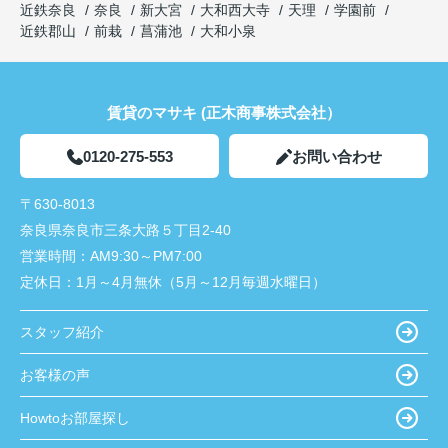
近鉄奈良
奈良
新大宮
大和西大寺
天理
学園前
近鉄郡山
前栽
菖蒲池
大和小泉
賃貸のマサキ (正木商事株式会社）
0120-275-553
お問い合わせ
〒630-8013
奈良県奈良市三条大路５丁目2-40
営業時間：
AM9:30～PM7:00
定休日：
1月～4月無休（5月～12月毎週水曜日）
スタッフ紹介
お客様の声
Howtoお部屋探し