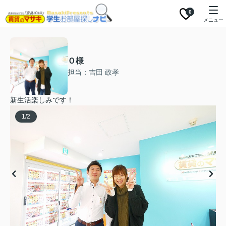
0
メニュー
Ｏ様
担当：吉田 政孝
新生活楽しみです！
1
/
2