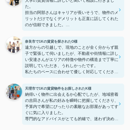
大学の賃貸情報に詳しいと聞いて相談に行きまし
た。
担当の阿部さんはキャリアが長いそうで、物件のメ
リットだけでなくデメリットも正直に話してくれた
のが信頼できました。
些細なことまでご対応頂きありがとうございまし
た！おかげで納得のいく契約でき、本当に嬉しいで
奈良市で1Kの賃貸を探されたO様
す。
遠方からの引越しで、現地のことが全く分からず親
子で緊張して伺いましたが、不動産や街情報に詳し
い安達さんがエリアの特徴や物件の構造まで丁寧に
説明していただき、うれしかったです。
私たちのペースに合わせて優しく対応してくださっ
たおかげで、安心してお部屋探しを進めることがで
きました。これからの生活に期待が持てるようにな
天理市で1Kの賃貸物件をお探しされたK様
り、感謝しています。安達さん、ありがとうござい
納得いく物件に出会えるか心配でしたが、地域密着
ました！
の吉田さんが私の好みを瞬時に把握してくださり、
予算内で希望にぴったりの素敵なお部屋があってす
ぐに気に入りました。
専門的なアドバイスがとても的確で、迷わず決める
ことができました！