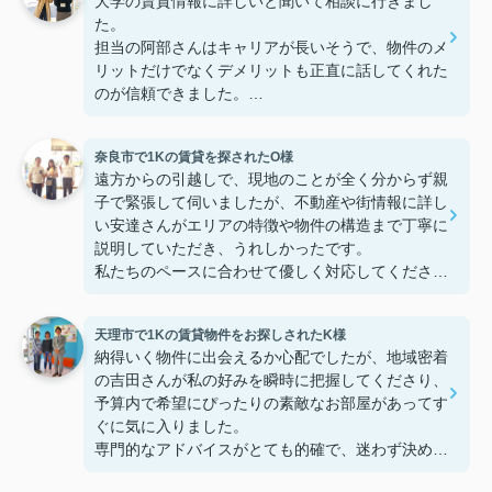
大学の賃貸情報に詳しいと聞いて相談に行きまし
た。
担当の阿部さんはキャリアが長いそうで、物件のメ
リットだけでなくデメリットも正直に話してくれた
のが信頼できました。
些細なことまでご対応頂きありがとうございまし
た！おかげで納得のいく契約でき、本当に嬉しいで
奈良市で1Kの賃貸を探されたO様
す。
遠方からの引越しで、現地のことが全く分からず親
子で緊張して伺いましたが、不動産や街情報に詳し
い安達さんがエリアの特徴や物件の構造まで丁寧に
説明していただき、うれしかったです。
私たちのペースに合わせて優しく対応してくださっ
たおかげで、安心してお部屋探しを進めることがで
きました。これからの生活に期待が持てるようにな
天理市で1Kの賃貸物件をお探しされたK様
り、感謝しています。安達さん、ありがとうござい
納得いく物件に出会えるか心配でしたが、地域密着
ました！
の吉田さんが私の好みを瞬時に把握してくださり、
予算内で希望にぴったりの素敵なお部屋があってす
ぐに気に入りました。
専門的なアドバイスがとても的確で、迷わず決める
ことができました！