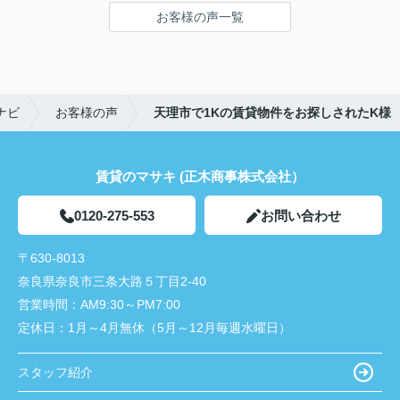
鍵の受け取りのときに、また元気(o・・o)/~お店に
お客様の声一覧
伺います。
天理でお部屋探しをするなら、吉田さんが絶対おす
すめです！
ナビ
お客様の声
天理市で1Kの賃貸物件をお探しされたK様
賃貸のマサキ (正木商事株式会社）
0120-275-553
お問い合わせ
〒630-8013
奈良県奈良市三条大路５丁目2-40
営業時間：
AM9:30～PM7:00
定休日：
1月～4月無休（5月～12月毎週水曜日）
スタッフ紹介