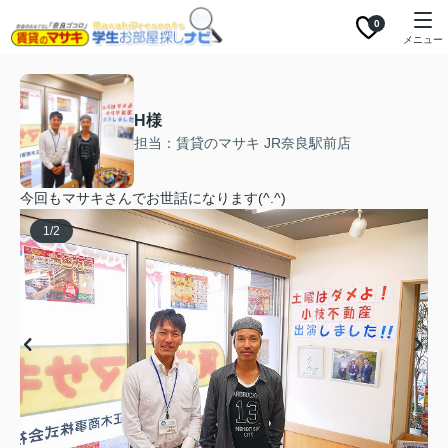
0
メニュー
H様
担当：賃貸のマサキ JR奈良駅前店
今回もマサキさんでお世話になります(^.^)
1
/
2